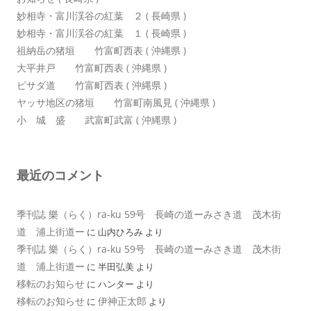
妙相寺・富川渓谷の紅葉 ２ ( 長崎県 )
妙相寺・富川渓谷の紅葉 １ ( 長崎県 )
祖納岳の猪垣 竹富町西表 ( 沖縄県 )
大平井戸 竹富町西表 ( 沖縄県 )
ピサダ道 竹富町西表 ( 沖縄県 )
ヤッサ地区の猪垣 竹富町南風見 ( 沖縄県 )
小 城 盛 武富町武富 ( 沖縄県 )
最近のコメント
季刊誌 樂（らく）ra-ku 59号 長崎の道ーみさき道 茂木街
道 浦上街道ー
に
山内ひろみ
より
季刊誌 樂（らく）ra-ku 59号 長崎の道ーみさき道 茂木街
道 浦上街道ー
に
半田弘美
より
移転のお知らせ
に
ハンター
より
移転のお知らせ
伊神正太郎
に
より