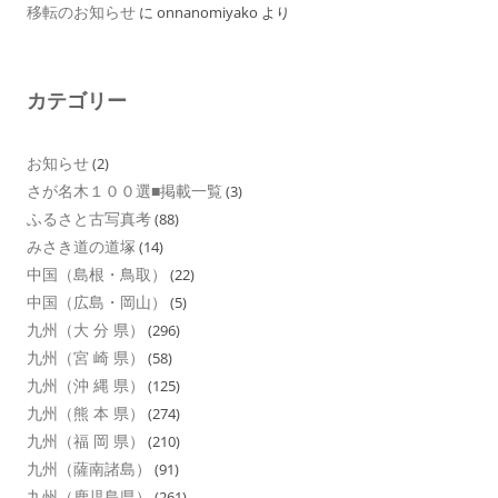
移転のお知らせ
に
onnanomiyako
より
カテゴリー
お知らせ
(2)
さが名木１００選■掲載一覧
(3)
ふるさと古写真考
(88)
みさき道の道塚
(14)
中国（島根・鳥取）
(22)
中国（広島・岡山）
(5)
九州（大 分 県）
(296)
九州（宮 崎 県）
(58)
九州（沖 縄 県）
(125)
九州（熊 本 県）
(274)
九州（福 岡 県）
(210)
九州（薩南諸島）
(91)
九州（鹿児島県）
(261)