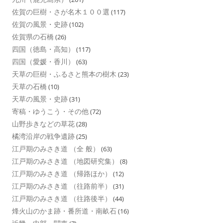
佐賀の巨樹・さが名木１００選
(117)
佐賀の風景・史跡
(102)
佐賀県の石橋
(26)
四国（徳島・高知）
(117)
四国（愛媛・香川）
(63)
天草の巨樹・ふるさと熊本の樹木
(23)
天草の石橋
(10)
天草の風景・史跡
(31)
寄稿・ゆうこう・その他
(72)
山野歩きなどの草花
(28)
橘湾沿岸の戦争遺跡
(25)
江戸期のみさき道 （全 般）
(63)
江戸期のみさき道 （地図研究集）
(8)
江戸期のみさき道 （帰路ほか）
(12)
江戸期のみさき道 （往路前半）
(31)
江戸期のみさき道 （往路後半）
(44)
烽火山のかま跡・番所道・南畝石
(16)