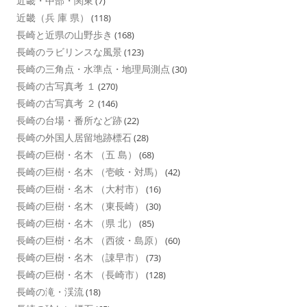
近畿・中部・関東
(7)
近畿（兵 庫 県）
(118)
長崎と近県の山野歩き
(168)
長崎のラビリンスな風景
(123)
長崎の三角点・水準点・地理局測点
(30)
長崎の古写真考 １
(270)
長崎の古写真考 ２
(146)
長崎の台場・番所など跡
(22)
長崎の外国人居留地跡標石
(28)
長崎の巨樹・名木 （五 島）
(68)
長崎の巨樹・名木 （壱岐・対馬）
(42)
長崎の巨樹・名木 （大村市）
(16)
長崎の巨樹・名木 （東長崎）
(30)
長崎の巨樹・名木 （県 北）
(85)
長崎の巨樹・名木 （西彼・島原）
(60)
長崎の巨樹・名木 （諌早市）
(73)
長崎の巨樹・名木 （長崎市）
(128)
長崎の滝・渓流
(18)