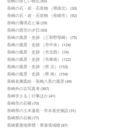
長崎の珍しい標石
(65)
長崎の石・岩・石造物 （県南北）
(33)
長崎の石・岩・石造物 （長崎市）
(92)
長崎の藩境石と塚
(29)
長崎の西空の夕日
(93)
長崎の風景・史跡 （三和野母崎）
(75)
長崎の風景・史跡 （市中央）
(124)
長崎の風景・史跡 （市北西）
(74)
長崎の風景・史跡 （市東南）
(122)
長崎の風景・史跡 （県 北）
(153)
長崎の風景・史跡 （県 南）
(154)
長崎名勝図絵・長崎八景の風景
(49)
長崎外の古写真考
(397)
長崎学さるく行事ほか
(41)
長崎市の石橋
(70)
長崎県の土木遺産・市水道史施設
(31)
長崎県の石橋
(77)
長崎要塞地帯標・軍港境域標
(87)