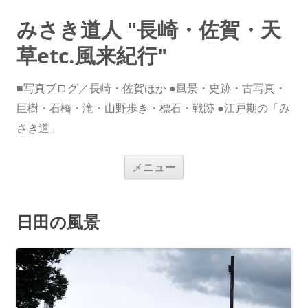
みさき道人 "長崎・佐賀・天
草etc.風来紀行"
■写真ブログ／長崎・佐賀ほか ●風景・史跡・古写真・
巨樹・石橋・滝・山野歩き・標石・戦跡 ●江戸期の「み
さき道」
コ
メニュー
ン
テ
ン
ツ
へ
日田の風景
ス
キ
ッ
プ