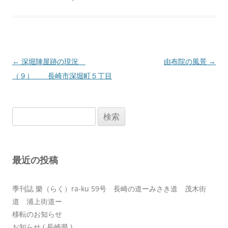
投
←
深堀陣屋跡の現況
由布院の風景
→
稿
（９） 長崎市深堀町５丁目
ナ
ビ
検
ゲ
索:
ー
シ
最近の投稿
ョ
ン
季刊誌 樂（らく）ra-ku 59号 長崎の道ーみさき道 茂木街
道 浦上街道ー
移転のお知らせ
お知らせ ( 長崎県 )