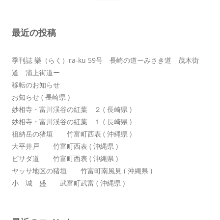
ー
シ
最近の投稿
ョ
ン
季刊誌 樂（らく）ra-ku 59号 長崎の道ーみさき道 茂木街
道 浦上街道ー
移転のお知らせ
お知らせ ( 長崎県 )
妙相寺・富川渓谷の紅葉 ２ ( 長崎県 )
妙相寺・富川渓谷の紅葉 １ ( 長崎県 )
祖納岳の猪垣 竹富町西表 ( 沖縄県 )
大平井戸 竹富町西表 ( 沖縄県 )
ピサダ道 竹富町西表 ( 沖縄県 )
ヤッサ地区の猪垣 竹富町南風見 ( 沖縄県 )
小 城 盛 武富町武富 ( 沖縄県 )