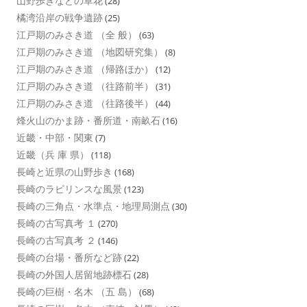
山野歩きなどの草花
(28)
橘湾沿岸の戦争遺跡
(25)
江戸期のみさき道 （全 般）
(63)
江戸期のみさき道 （地図研究集）
(8)
江戸期のみさき道 （帰路ほか）
(12)
江戸期のみさき道 （往路前半）
(31)
江戸期のみさき道 （往路後半）
(44)
烽火山のかま跡・番所道・南畝石
(16)
近畿・中部・関東
(7)
近畿（兵 庫 県）
(118)
長崎と近県の山野歩き
(168)
長崎のラビリンスな風景
(123)
長崎の三角点・水準点・地理局測点
(30)
長崎の古写真考 １
(270)
長崎の古写真考 ２
(146)
長崎の台場・番所など跡
(22)
長崎の外国人居留地跡標石
(28)
長崎の巨樹・名木 （五 島）
(68)