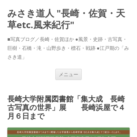
みさき道人 "長崎・佐賀・天
草etc.風来紀行"
■写真ブログ／長崎・佐賀ほか ●風景・史跡・古写真・
巨樹・石橋・滝・山野歩き・標石・戦跡 ●江戸期の「み
さき道」
コ
メニュー
ン
テ
ン
ツ
へ
長崎大学附属図書館「集大成 長崎
ス
キ
古写真の世界」展 長崎浜屋で４
ッ
プ
月６日まで