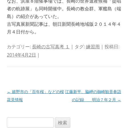
なお、浜屋８階催事場では、長崎の世界遺産候補「提唱
者の軌跡展」も同時開催中。長崎の教会群、軍艦島（端
島）の紹介があっていた。
古写真展新聞記事は、朝日新聞長崎地域版２０１４年４
月４日付から。
カテゴリー:
長崎の古写真考 １
| タグ:
練習用
| 投稿日:
2014年4月2日
|
投
←
嬉野市の「百年桜」などの桜
江藤新平、脇岬の御崎観音参詣
稿
花見情報
の記録 明治７年２月
→
ナ
ビ
検
ゲ
索: