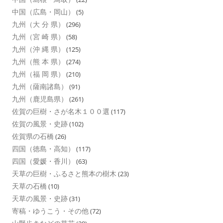
中国（広島・岡山）
(5)
九州（大 分 県）
(296)
九州（宮 崎 県）
(58)
九州（沖 縄 県）
(125)
九州（熊 本 県）
(274)
九州（福 岡 県）
(210)
九州（薩南諸島）
(91)
九州（鹿児島県）
(261)
佐賀の巨樹・さが名木１００選
(117)
佐賀の風景・史跡
(102)
佐賀県の石橋
(26)
四国（徳島・高知）
(117)
四国（愛媛・香川）
(63)
天草の巨樹・ふるさと熊本の樹木
(23)
天草の石橋
(10)
天草の風景・史跡
(31)
寄稿・ゆうこう・その他
(72)