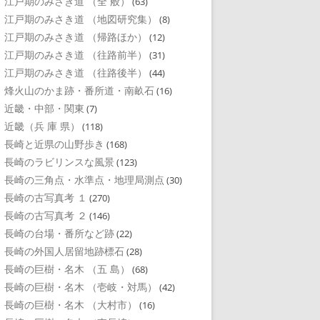
江戸期のみさき道 （全 般）
(63)
江戸期のみさき道 （地図研究集）
(8)
江戸期のみさき道 （帰路ほか）
(12)
江戸期のみさき道 （往路前半）
(31)
江戸期のみさき道 （往路後半）
(44)
烽火山のかま跡・番所道・南畝石
(16)
近畿・中部・関東
(7)
近畿（兵 庫 県）
(118)
長崎と近県の山野歩き
(168)
長崎のラビリンスな風景
(123)
長崎の三角点・水準点・地理局測点
(30)
長崎の古写真考 １
(270)
長崎の古写真考 ２
(146)
長崎の台場・番所など跡
(22)
長崎の外国人居留地跡標石
(28)
長崎の巨樹・名木 （五 島）
(68)
長崎の巨樹・名木 （壱岐・対馬）
(42)
長崎の巨樹・名木 （大村市）
(16)