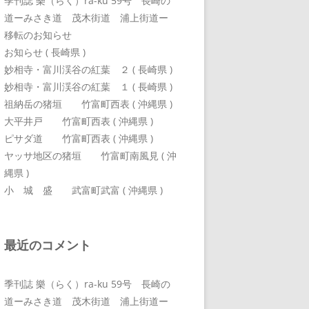
季刊誌 樂（らく）ra-ku 59号 長崎の
道ーみさき道 茂木街道 浦上街道ー
移転のお知らせ
お知らせ ( 長崎県 )
妙相寺・富川渓谷の紅葉 ２ ( 長崎県 )
妙相寺・富川渓谷の紅葉 １ ( 長崎県 )
祖納岳の猪垣 竹富町西表 ( 沖縄県 )
大平井戸 竹富町西表 ( 沖縄県 )
ピサダ道 竹富町西表 ( 沖縄県 )
ヤッサ地区の猪垣 竹富町南風見 ( 沖
縄県 )
小 城 盛 武富町武富 ( 沖縄県 )
最近のコメント
季刊誌 樂（らく）ra-ku 59号 長崎の
道ーみさき道 茂木街道 浦上街道ー