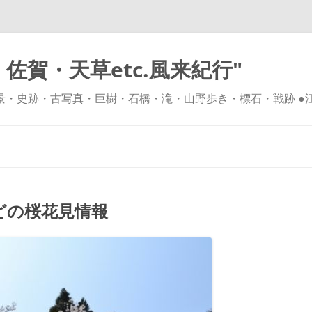
佐賀・天草etc.風来紀行"
風景・史跡・古写真・巨樹・石橋・滝・山野歩き・標石・戦跡 ●
コ
ン
テ
ン
ツ
へ
ス
キ
どの桜花見情報
ッ
プ