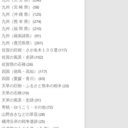
(296)
九州（宮 崎 県）
(58)
九州（沖 縄 県）
(125)
九州（熊 本 県）
(274)
九州（福 岡 県）
(210)
九州（薩南諸島）
(91)
九州（鹿児島県）
(261)
佐賀の巨樹・さが名木１００選
(117)
佐賀の風景・史跡
(102)
佐賀県の石橋
(26)
四国（徳島・高知）
(117)
四国（愛媛・香川）
(63)
天草の巨樹・ふるさと熊本の樹木
(23)
天草の石橋
(10)
天草の風景・史跡
(31)
寄稿・ゆうこう・その他
(72)
山野歩きなどの草花
(28)
橘湾沿岸の戦争遺跡
(25)