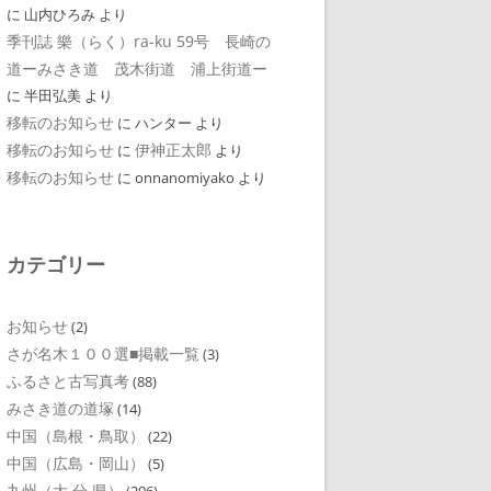
に
山内ひろみ
より
季刊誌 樂（らく）ra-ku 59号 長崎の
道ーみさき道 茂木街道 浦上街道ー
に
半田弘美
より
移転のお知らせ
に
ハンター
より
移転のお知らせ
伊神正太郎
に
より
移転のお知らせ
に
onnanomiyako
より
カテゴリー
お知らせ
(2)
さが名木１００選■掲載一覧
(3)
ふるさと古写真考
(88)
みさき道の道塚
(14)
中国（島根・鳥取）
(22)
中国（広島・岡山）
(5)
九州（大 分 県）