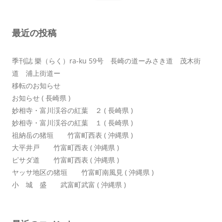
ー
シ
最近の投稿
ョ
ン
季刊誌 樂（らく）ra-ku 59号 長崎の道ーみさき道 茂木街
道 浦上街道ー
移転のお知らせ
お知らせ ( 長崎県 )
妙相寺・富川渓谷の紅葉 ２ ( 長崎県 )
妙相寺・富川渓谷の紅葉 １ ( 長崎県 )
祖納岳の猪垣 竹富町西表 ( 沖縄県 )
大平井戸 竹富町西表 ( 沖縄県 )
ピサダ道 竹富町西表 ( 沖縄県 )
ヤッサ地区の猪垣 竹富町南風見 ( 沖縄県 )
小 城 盛 武富町武富 ( 沖縄県 )