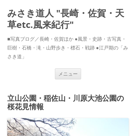
みさき道人 "長崎・佐賀・天
草etc.風来紀行"
■写真ブログ／長崎・佐賀ほか ●風景・史跡・古写真・
巨樹・石橋・滝・山野歩き・標石・戦跡 ●江戸期の「み
さき道」
コ
メニュー
ン
テ
ン
ツ
へ
立山公園・稲佐山・川原大池公園の
ス
キ
桜花見情報
ッ
プ