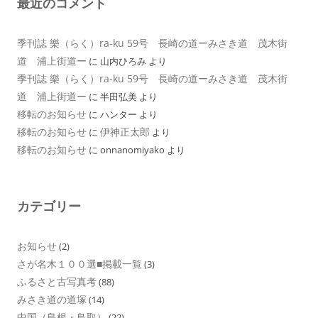
最近のコメント
季刊誌 樂（らく）ra-ku 59号 長崎の道ーみさき道 茂木街
道 浦上街道ー
に
山内ひろみ
より
季刊誌 樂（らく）ra-ku 59号 長崎の道ーみさき道 茂木街
道 浦上街道ー
に
半田弘美
より
移転のお知らせ
に
ハンター
より
移転のお知らせ
伊神正太郎
に
より
移転のお知らせ
に
onnanomiyako
より
カテゴリー
お知らせ
(2)
さが名木１００選■掲載一覧
(3)
ふるさと古写真考
(88)
みさき道の道塚
(14)
中国（島根・鳥取）
(22)