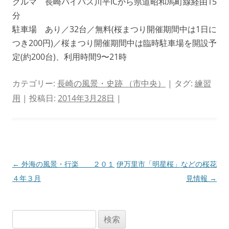
クルマ 長崎バイパス川平ICから県道昭和馬町線経由15
分
駐車場 あり／32台／無料(桜まつり開催期間中は1日に
つき200円)／桜まつり開催期間中は臨時駐車場を開設予
定(約200台)、利用時間9〜21時
カテゴリー:
長崎の風景・史跡 （市中央）
| タグ:
練習
用
| 投稿日:
2014年3月28日
|
投
←
外海の風景・行楽 ２０１
伊万里市「明星桜」などの桜花
稿
４年３月
見情報
→
ナ
ビ
検
ゲ
索: