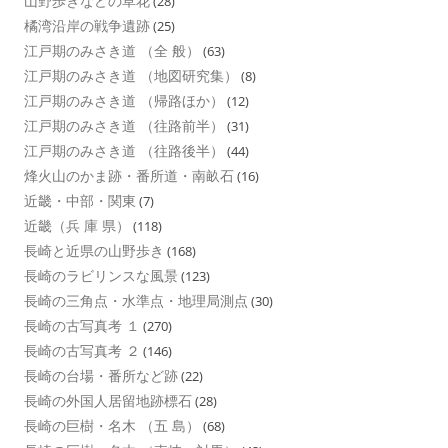
山野歩きなどの草花
(28)
橘湾沿岸の戦争遺跡
(25)
江戸期のみさき道 （全 般）
(63)
江戸期のみさき道 （地図研究集）
(8)
江戸期のみさき道 （帰路ほか）
(12)
江戸期のみさき道 （往路前半）
(31)
江戸期のみさき道 （往路後半）
(44)
烽火山のかま跡・番所道・南畝石
(16)
近畿・中部・関東
(7)
近畿（兵 庫 県）
(118)
長崎と近県の山野歩き
(168)
長崎のラビリンスな風景
(123)
長崎の三角点・水準点・地理局測点
(30)
長崎の古写真考 １
(270)
長崎の古写真考 ２
(146)
長崎の台場・番所など跡
(22)
長崎の外国人居留地跡標石
(28)
長崎の巨樹・名木 （五 島）
(68)