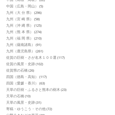
中国（広島・岡山）
(5)
九州（大 分 県）
(296)
九州（宮 崎 県）
(58)
九州（沖 縄 県）
(125)
九州（熊 本 県）
(274)
九州（福 岡 県）
(210)
九州（薩南諸島）
(91)
九州（鹿児島県）
(261)
佐賀の巨樹・さが名木１００選
(117)
佐賀の風景・史跡
(102)
佐賀県の石橋
(26)
四国（徳島・高知）
(117)
四国（愛媛・香川）
(63)
天草の巨樹・ふるさと熊本の樹木
(23)
天草の石橋
(10)
天草の風景・史跡
(31)
寄稿・ゆうこう・その他
(72)