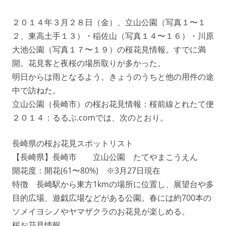
２０１４年３月２８日（金）、立山公園（写真１〜１
２、東高土手１３）・稲佐山（写真１４〜１６）・川原
大池公園（写真１７〜１９）の桜花見情報。すでに満
開。花見客と夜桜の場所取りが多かった。
明日からは雨となるよう。きょうのうちと他の用件の途
中で訪ねた。
立山公園（長崎市）の桜お花見情報：桜前線とれたて便
２０１４：るるぶ.comでは、次のとおり。
長崎県の桜お花見スポットリスト
【長崎県】長崎市 立山公園 たてやまこうえん
開花度：開花(61〜80%) ※3月27日現在
特徴 長崎駅から東方1kmの場所に位置し、展望台や多
目的広場、遊戯広場などがある公園。春には約700本の
ソメイヨシノやヤマザクラのお花見が楽しめる。
桜お花見情報