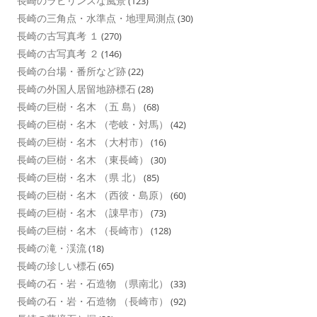
長崎のラビリンスな風景
(123)
長崎の三角点・水準点・地理局測点
(30)
長崎の古写真考 １
(270)
長崎の古写真考 ２
(146)
長崎の台場・番所など跡
(22)
長崎の外国人居留地跡標石
(28)
長崎の巨樹・名木 （五 島）
(68)
長崎の巨樹・名木 （壱岐・対馬）
(42)
長崎の巨樹・名木 （大村市）
(16)
長崎の巨樹・名木 （東長崎）
(30)
長崎の巨樹・名木 （県 北）
(85)
長崎の巨樹・名木 （西彼・島原）
(60)
長崎の巨樹・名木 （諌早市）
(73)
長崎の巨樹・名木 （長崎市）
(128)
長崎の滝・渓流
(18)
長崎の珍しい標石
(65)
長崎の石・岩・石造物 （県南北）
(33)
長崎の石・岩・石造物 （長崎市）
(92)