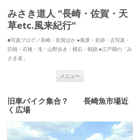
みさき道人 "長崎・佐賀・天
草etc.風来紀行"
■写真ブログ／長崎・佐賀ほか ●風景・史跡・古写真・
巨樹・石橋・滝・山野歩き・標石・戦跡 ●江戸期の「み
さき道」
コ
メニュー
ン
テ
ン
ツ
へ
旧車バイク集合？ 長崎魚市場近
ス
キ
く広場
ッ
プ