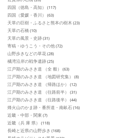
四国（徳島・高知）
(117)
四国（愛媛・香川）
(63)
天草の巨樹・ふるさと熊本の樹木
(23)
天草の石橋
(10)
天草の風景・史跡
(31)
寄稿・ゆうこう・その他
(72)
山野歩きなどの草花
(28)
橘湾沿岸の戦争遺跡
(25)
江戸期のみさき道 （全 般）
(63)
江戸期のみさき道 （地図研究集）
(8)
江戸期のみさき道 （帰路ほか）
(12)
江戸期のみさき道 （往路前半）
(31)
江戸期のみさき道 （往路後半）
(44)
烽火山のかま跡・番所道・南畝石
(16)
近畿・中部・関東
(7)
近畿（兵 庫 県）
(118)
長崎と近県の山野歩き
(168)