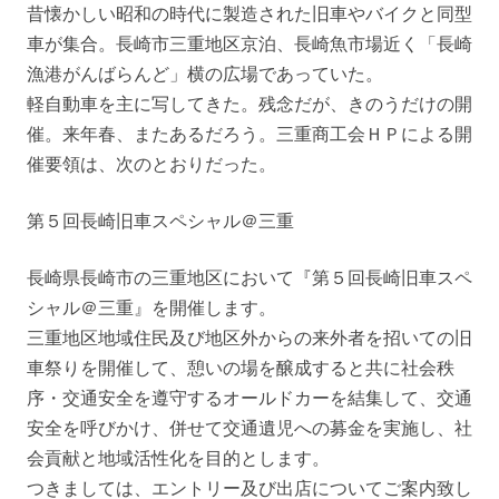
昔懐かしい昭和の時代に製造された旧車やバイクと同型
車が集合。長崎市三重地区京泊、長崎魚市場近く「長崎
漁港がんばらんど」横の広場であっていた。
軽自動車を主に写してきた。残念だが、きのうだけの開
催。来年春、またあるだろう。三重商工会ＨＰによる開
催要領は、次のとおりだった。
第５回長崎旧車スペシャル＠三重
長崎県長崎市の三重地区において『第５回長崎旧車スペ
シャル＠三重』を開催します。
三重地区地域住民及び地区外からの来外者を招いての旧
車祭りを開催して、憩いの場を醸成すると共に社会秩
序・交通安全を遵守するオールドカーを結集して、交通
安全を呼びかけ、併せて交通遺児への募金を実施し、社
会貢献と地域活性化を目的とします。
つきましては、エントリー及び出店についてご案内致し