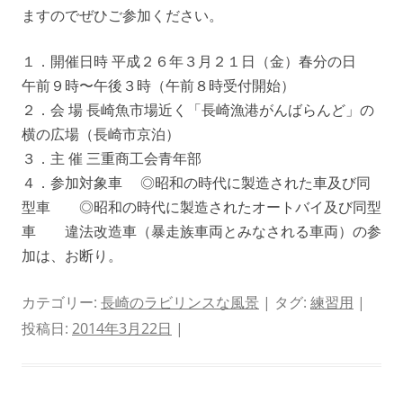
ますのでぜひご参加ください。
１．開催日時 平成２６年３月２１日（金）春分の日
午前９時〜午後３時（午前８時受付開始）
２．会 場 長崎魚市場近く「長崎漁港がんばらんど」の
横の広場（長崎市京泊）
３．主 催 三重商工会青年部
４．参加対象車 ◎昭和の時代に製造された車及び同
型車 ◎昭和の時代に製造されたオートバイ及び同型
車 違法改造車（暴走族車両とみなされる車両）の参
加は、お断り。
カテゴリー:
長崎のラビリンスな風景
| タグ:
練習用
|
投稿日:
2014年3月22日
|