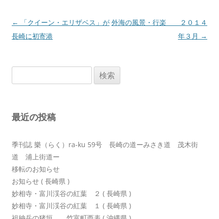
投
←
「クイーン・エリザベス」が
外海の風景・行楽 ２０１４
稿
長崎に初寄港
年３月
→
ナ
ビ
検
ゲ
索:
ー
シ
最近の投稿
ョ
ン
季刊誌 樂（らく）ra-ku 59号 長崎の道ーみさき道 茂木街
道 浦上街道ー
移転のお知らせ
お知らせ ( 長崎県 )
妙相寺・富川渓谷の紅葉 ２ ( 長崎県 )
妙相寺・富川渓谷の紅葉 １ ( 長崎県 )
祖納岳の猪垣 竹富町西表 ( 沖縄県 )