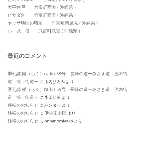
大平井戸 竹富町西表 ( 沖縄県 )
ピサダ道 竹富町西表 ( 沖縄県 )
ヤッサ地区の猪垣 竹富町南風見 ( 沖縄県 )
小 城 盛 武富町武富 ( 沖縄県 )
最近のコメント
季刊誌 樂（らく）ra-ku 59号 長崎の道ーみさき道 茂木街
道 浦上街道ー
に
山内ひろみ
より
季刊誌 樂（らく）ra-ku 59号 長崎の道ーみさき道 茂木街
道 浦上街道ー
に
半田弘美
より
移転のお知らせ
に
ハンター
より
移転のお知らせ
伊神正太郎
に
より
移転のお知らせ
に
onnanomiyako
より