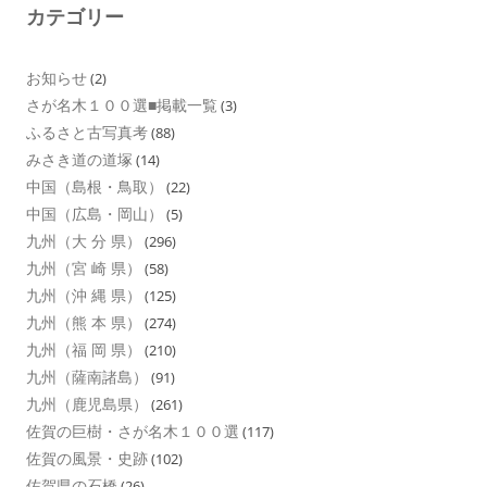
カテゴリー
お知らせ
(2)
さが名木１００選■掲載一覧
(3)
ふるさと古写真考
(88)
みさき道の道塚
(14)
中国（島根・鳥取）
(22)
中国（広島・岡山）
(5)
九州（大 分 県）
(296)
九州（宮 崎 県）
(58)
九州（沖 縄 県）
(125)
九州（熊 本 県）
(274)
九州（福 岡 県）
(210)
九州（薩南諸島）
(91)
九州（鹿児島県）
(261)
佐賀の巨樹・さが名木１００選
(117)
佐賀の風景・史跡
(102)
佐賀県の石橋
(26)