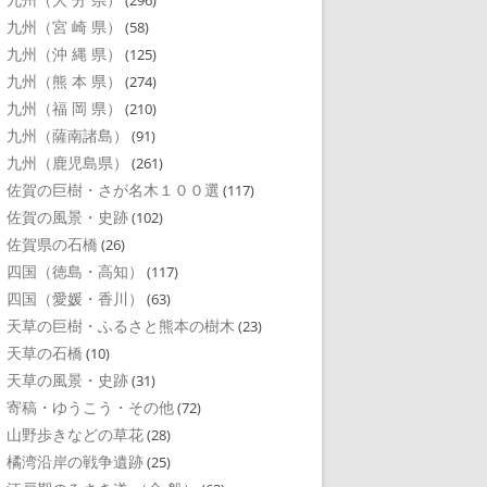
(296)
九州（宮 崎 県）
(58)
九州（沖 縄 県）
(125)
九州（熊 本 県）
(274)
九州（福 岡 県）
(210)
九州（薩南諸島）
(91)
九州（鹿児島県）
(261)
佐賀の巨樹・さが名木１００選
(117)
佐賀の風景・史跡
(102)
佐賀県の石橋
(26)
四国（徳島・高知）
(117)
四国（愛媛・香川）
(63)
天草の巨樹・ふるさと熊本の樹木
(23)
天草の石橋
(10)
天草の風景・史跡
(31)
寄稿・ゆうこう・その他
(72)
山野歩きなどの草花
(28)
橘湾沿岸の戦争遺跡
(25)