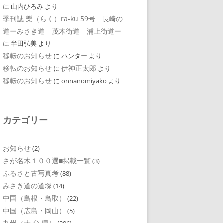
に
山内ひろみ
より
季刊誌 樂（らく）ra-ku 59号 長崎の
道ーみさき道 茂木街道 浦上街道ー
に
半田弘美
より
移転のお知らせ
に
ハンター
より
移転のお知らせ
伊神正太郎
に
より
移転のお知らせ
に
onnanomiyako
より
カテゴリー
お知らせ
(2)
さが名木１００選■掲載一覧
(3)
ふるさと古写真考
(88)
みさき道の道塚
(14)
中国（島根・鳥取）
(22)
中国（広島・岡山）
(5)
九州（大 分 県）