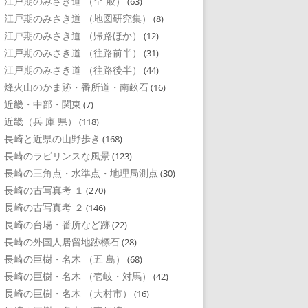
江戸期のみさき道 （全 般）
(63)
江戸期のみさき道 （地図研究集）
(8)
江戸期のみさき道 （帰路ほか）
(12)
江戸期のみさき道 （往路前半）
(31)
江戸期のみさき道 （往路後半）
(44)
烽火山のかま跡・番所道・南畝石
(16)
近畿・中部・関東
(7)
近畿（兵 庫 県）
(118)
長崎と近県の山野歩き
(168)
長崎のラビリンスな風景
(123)
長崎の三角点・水準点・地理局測点
(30)
長崎の古写真考 １
(270)
長崎の古写真考 ２
(146)
長崎の台場・番所など跡
(22)
長崎の外国人居留地跡標石
(28)
長崎の巨樹・名木 （五 島）
(68)
長崎の巨樹・名木 （壱岐・対馬）
(42)
長崎の巨樹・名木 （大村市）
(16)