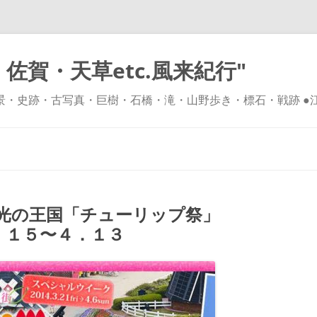
佐賀・天草etc.風来紀行"
風景・史跡・古写真・巨樹・石橋・滝・山野歩き・標石・戦跡 ●
コ
ン
テ
ン
ツ
へ
ス
キ
光の王国「チューリップ祭」
ッ
プ
．１５〜４．１３