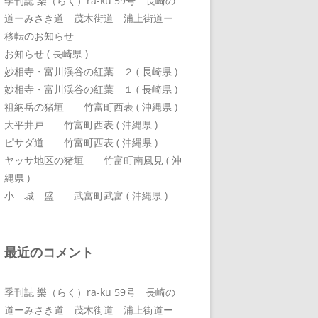
季刊誌 樂（らく）ra-ku 59号 長崎の
道ーみさき道 茂木街道 浦上街道ー
移転のお知らせ
お知らせ ( 長崎県 )
妙相寺・富川渓谷の紅葉 ２ ( 長崎県 )
妙相寺・富川渓谷の紅葉 １ ( 長崎県 )
祖納岳の猪垣 竹富町西表 ( 沖縄県 )
大平井戸 竹富町西表 ( 沖縄県 )
ピサダ道 竹富町西表 ( 沖縄県 )
ヤッサ地区の猪垣 竹富町南風見 ( 沖
縄県 )
小 城 盛 武富町武富 ( 沖縄県 )
最近のコメント
季刊誌 樂（らく）ra-ku 59号 長崎の
道ーみさき道 茂木街道 浦上街道ー