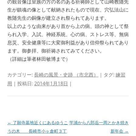
の観音像は皇族の方の名のある祈祷師として山崎教随先
生が鎮魂の像として献納されたもので現在、穴弘法山に
教随先生の銅像が建立され祭られてあります。
以上のような由来があり首から上の病、頭の神として祭
られ入学、入試、神経系統、心の病、ストレス等、無病
息災、安全健康等に大変御利益があり信仰祭られてあり
ます。御参拝、御祈祷されてみてください。
（詳細は筆者林田敏博まで）
カテゴリー:
長崎の風景・史跡 （市北西）
| タグ:
練習
用
| 投稿日:
2014年1月18日
|
投
←
了願寺墓地近くにあるゆうこ
竿浦から八郎岳一周とかき焼き
稿
うの木 長崎市小ヶ倉町３丁
新年会
→