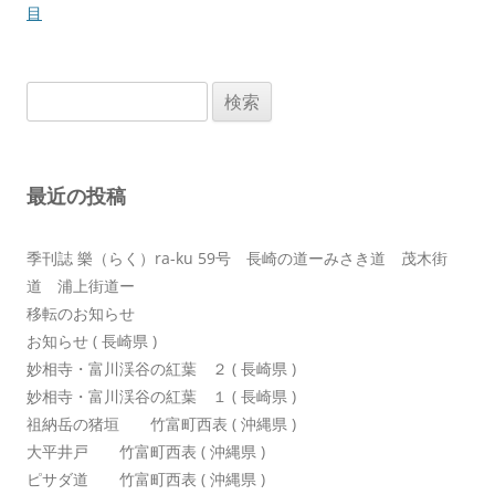
ナ
目
ビ
ゲ
検
ー
索:
シ
ョ
最近の投稿
ン
季刊誌 樂（らく）ra-ku 59号 長崎の道ーみさき道 茂木街
道 浦上街道ー
移転のお知らせ
お知らせ ( 長崎県 )
妙相寺・富川渓谷の紅葉 ２ ( 長崎県 )
妙相寺・富川渓谷の紅葉 １ ( 長崎県 )
祖納岳の猪垣 竹富町西表 ( 沖縄県 )
大平井戸 竹富町西表 ( 沖縄県 )
ピサダ道 竹富町西表 ( 沖縄県 )