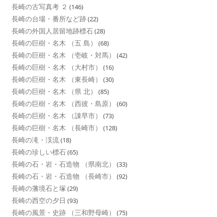
長崎の古写真考 ２
(146)
長崎の台場・番所など跡
(22)
長崎の外国人居留地跡標石
(28)
長崎の巨樹・名木 （五 島）
(68)
長崎の巨樹・名木 （壱岐・対馬）
(42)
長崎の巨樹・名木 （大村市）
(16)
長崎の巨樹・名木 （東長崎）
(30)
長崎の巨樹・名木 （県 北）
(85)
長崎の巨樹・名木 （西彼・島原）
(60)
長崎の巨樹・名木 （諌早市）
(73)
長崎の巨樹・名木 （長崎市）
(128)
長崎の滝・渓流
(18)
長崎の珍しい標石
(65)
長崎の石・岩・石造物 （県南北）
(33)
長崎の石・岩・石造物 （長崎市）
(92)
長崎の藩境石と塚
(29)
長崎の西空の夕日
(93)
長崎の風景・史跡 （三和野母崎）
(75)