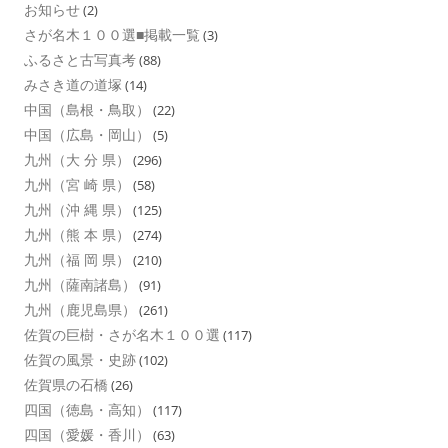
お知らせ
(2)
さが名木１００選■掲載一覧
(3)
ふるさと古写真考
(88)
みさき道の道塚
(14)
中国（島根・鳥取）
(22)
中国（広島・岡山）
(5)
九州（大 分 県）
(296)
九州（宮 崎 県）
(58)
九州（沖 縄 県）
(125)
九州（熊 本 県）
(274)
九州（福 岡 県）
(210)
九州（薩南諸島）
(91)
九州（鹿児島県）
(261)
佐賀の巨樹・さが名木１００選
(117)
佐賀の風景・史跡
(102)
佐賀県の石橋
(26)
四国（徳島・高知）
(117)
四国（愛媛・香川）
(63)