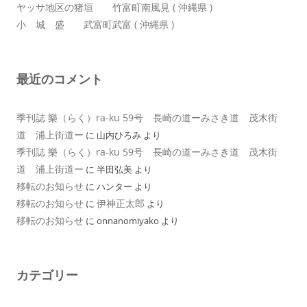
ヤッサ地区の猪垣 竹富町南風見 ( 沖縄県 )
小 城 盛 武富町武富 ( 沖縄県 )
最近のコメント
季刊誌 樂（らく）ra-ku 59号 長崎の道ーみさき道 茂木街
道 浦上街道ー
に
山内ひろみ
より
季刊誌 樂（らく）ra-ku 59号 長崎の道ーみさき道 茂木街
道 浦上街道ー
に
半田弘美
より
移転のお知らせ
に
ハンター
より
移転のお知らせ
伊神正太郎
に
より
移転のお知らせ
に
onnanomiyako
より
カテゴリー