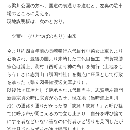
ら梁川公園の方へ、国道の裏通りを進むと、左奥の駐車
場のところに見える。
現地説明板は、次のとおり。
一ツ葉杜（ひとつばのもり）由来
今より約四百年前の長崎奉行六代目竹中菜女正重興より
召喚され、豊後の国より来崎した二代目当主、志賀親勝
宗色は浦上、渕村（西町より神の島）を知行（土地をも
らう）され志賀山（護国神社）を拠点に庄屋として行政
を掌った（県立図書館渡辺文庫より）。
以後代々庄屋として継承され九代目当主、志賀新左衛門
新壽宗貞の時に宗貞がある晩、現在地（当時浦上川川
沿）の通路を通りがかった際「志賀！志賀！」と呼び捨
てに呼ぶ声が聞こえるので立ち止まり、自分を呼び捨て
にする者などいない筈なのに何者かと辺りを見回したが
姿は見当たらずその晩は帰宅しました。