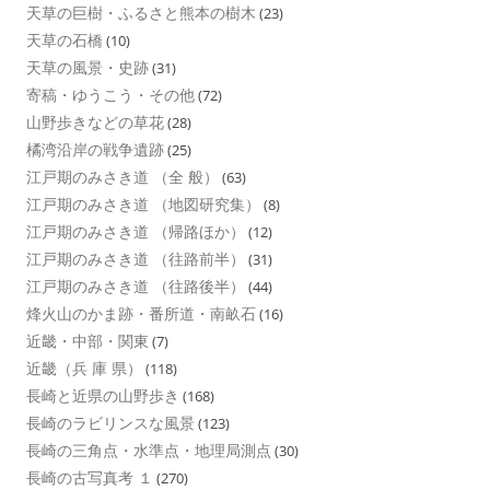
天草の巨樹・ふるさと熊本の樹木
(23)
天草の石橋
(10)
天草の風景・史跡
(31)
寄稿・ゆうこう・その他
(72)
山野歩きなどの草花
(28)
橘湾沿岸の戦争遺跡
(25)
江戸期のみさき道 （全 般）
(63)
江戸期のみさき道 （地図研究集）
(8)
江戸期のみさき道 （帰路ほか）
(12)
江戸期のみさき道 （往路前半）
(31)
江戸期のみさき道 （往路後半）
(44)
烽火山のかま跡・番所道・南畝石
(16)
近畿・中部・関東
(7)
近畿（兵 庫 県）
(118)
長崎と近県の山野歩き
(168)
長崎のラビリンスな風景
(123)
長崎の三角点・水準点・地理局測点
(30)
長崎の古写真考 １
(270)