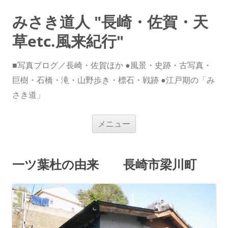
みさき道人 "長崎・佐賀・天
草etc.風来紀行"
■写真ブログ／長崎・佐賀ほか ●風景・史跡・古写真・
巨樹・石橋・滝・山野歩き・標石・戦跡 ●江戸期の「み
さき道」
コ
メニュー
ン
テ
ン
ツ
へ
一ツ葉杜の由来 長崎市梁川町
ス
キ
ッ
プ