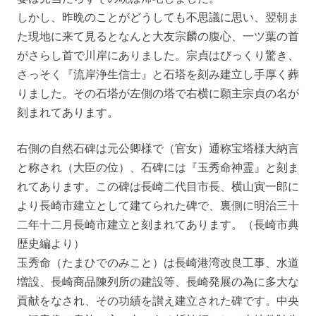
しかし、昨晩のことがどうしても不思議に思い、翌朝ま
た現地に来て見るとなんと大友宗麟の腹心、一ツ葉の首
がさらし首で川岸にありました。宗貞はびっくり驚き、
さっそく『流岸浄生信士』と石塔を刻み建立し手厚く葬
りました。その石塔が左側の塔で右横に願主宗貞の名が
刻まれてあります。
右側の自然石碑は元公卿様で（官女）通称宝塔様大納言
と称され（大臣の位）、石碑には『玉秀命神霊』と刻ま
れてあります。この碑は長崎二代目市長、横山寅一郎に
より長崎市建立として建てられた碑で、裏側に明治三十
二年十二月長崎市建立と刻まれてあります。（長崎市典
歴史編より）
玉秀命（たまひでのみこと）は長崎港湾改良工事、水道
増設、長崎商品陳列所の建設等、長崎発展の為に多大な
貢献をなされ、その功績を讃え建立された碑です。中央