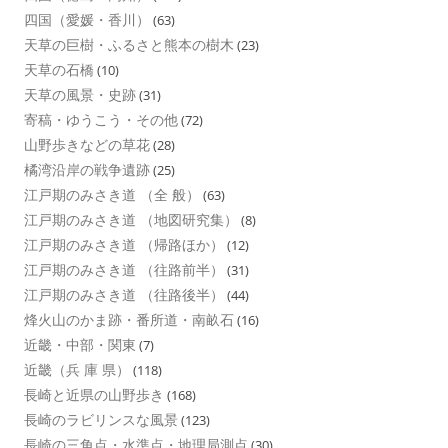
四国（愛媛・香川）
(63)
天草の巨樹・ふるさと熊本の樹木
(23)
天草の石橋
(10)
天草の風景・史跡
(31)
寄稿・ゆうこう・その他
(72)
山野歩きなどの草花
(28)
橘湾沿岸の戦争遺跡
(25)
江戸期のみさき道 （全 般）
(63)
江戸期のみさき道 （地図研究集）
(8)
江戸期のみさき道 （帰路ほか）
(12)
江戸期のみさき道 （往路前半）
(31)
江戸期のみさき道 （往路後半）
(44)
烽火山のかま跡・番所道・南畝石
(16)
近畿・中部・関東
(7)
近畿（兵 庫 県）
(118)
長崎と近県の山野歩き
(168)
長崎のラビリンスな風景
(123)
長崎の三角点・水準点・地理局測点
(30)