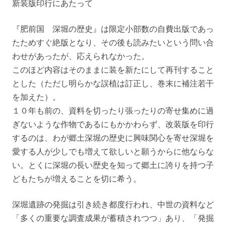
新装版印行にあたって
『肥前国 深堀の歴史』は限定小部数の自費出版であっ
たためすぐ絶版となり、その後も読みたいという問い合
わせがあったが、応えられなかった。
このほど内容はそのままに装を新たにして再刊すること
とした（ただし明らかな誤植は訂正し、巻末に補注若干
を加えた）。
１０年も前の、資料を切ったり張ったりの寄せ集めに過
ぎないような作物であるにもかかわらず、改装版を印行
するのは、わが郷土深堀の歴史に興味関心を寄せ深堀を
愛する人が少しでも増えて欲しいと願うからに他ならな
い。とくに深堀の長い歴史を知って郷土に誇りを持つ子
どもたちが増えることを切に希う。
深堀遺跡の発掘は引き続き都度行われ、中世の資料など
「多くの重要な調査成果が蓄積されつつ」あり、「発掘