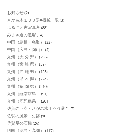
お知らせ
(2)
さが名木１００選■掲載一覧
(3)
ふるさと古写真考
(88)
みさき道の道塚
(14)
中国（島根・鳥取）
(22)
中国（広島・岡山）
(5)
九州（大 分 県）
(296)
九州（宮 崎 県）
(58)
九州（沖 縄 県）
(125)
九州（熊 本 県）
(274)
九州（福 岡 県）
(210)
九州（薩南諸島）
(91)
九州（鹿児島県）
(261)
佐賀の巨樹・さが名木１００選
(117)
佐賀の風景・史跡
(102)
佐賀県の石橋
(26)
四国（徳島・高知）
(117)