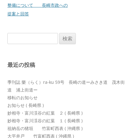
稿
整備について 長崎市政への
ナ
提案と回答
ビ
ゲ
検
ー
索:
シ
ョ
最近の投稿
ン
季刊誌 樂（らく）ra-ku 59号 長崎の道ーみさき道 茂木街
道 浦上街道ー
移転のお知らせ
お知らせ ( 長崎県 )
妙相寺・富川渓谷の紅葉 ２ ( 長崎県 )
妙相寺・富川渓谷の紅葉 １ ( 長崎県 )
祖納岳の猪垣 竹富町西表 ( 沖縄県 )
大平井戸 竹富町西表 ( 沖縄県 )