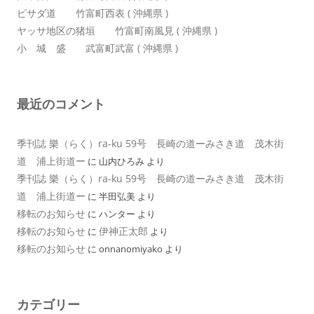
ピサダ道 竹富町西表 ( 沖縄県 )
ヤッサ地区の猪垣 竹富町南風見 ( 沖縄県 )
小 城 盛 武富町武富 ( 沖縄県 )
最近のコメント
季刊誌 樂（らく）ra-ku 59号 長崎の道ーみさき道 茂木街
道 浦上街道ー
に
山内ひろみ
より
季刊誌 樂（らく）ra-ku 59号 長崎の道ーみさき道 茂木街
道 浦上街道ー
に
半田弘美
より
移転のお知らせ
に
ハンター
より
移転のお知らせ
伊神正太郎
に
より
移転のお知らせ
に
onnanomiyako
より
カテゴリー