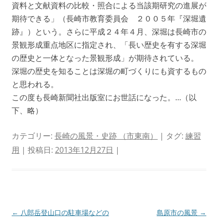
資料と文献資料の比較・照合による当該期研究の進展が
期待できる」（長崎市教育委員会 ２００５年『深堀遺
跡』）という。さらに平成２４年４月、深堀は長崎市の
景観形成重点地区に指定され、「長い歴史を有する深堀
の歴史と一体となった景観形成」が期待されている。
深堀の歴史を知ることは深堀の町づくりにも資するもの
と思われる。
この度も長崎新聞社出版室にお世話になった。…（以
下、略）
カテゴリー:
長崎の風景・史跡 （市東南）
| タグ:
練習
用
| 投稿日:
2013年12月27日
|
投
←
八郎岳登山口の駐車場などの
島原市の風景
→