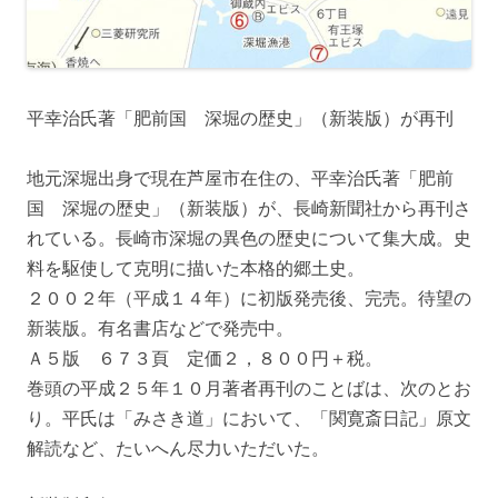
平幸治氏著「肥前国 深堀の歴史」（新装版）が再刊
地元深堀出身で現在芦屋市在住の、平幸治氏著「肥前
国 深堀の歴史」（新装版）が、長崎新聞社から再刊さ
れている。長崎市深堀の異色の歴史について集大成。史
料を駆使して克明に描いた本格的郷土史。
２００２年（平成１４年）に初版発売後、完売。待望の
新装版。有名書店などで発売中。
Ａ５版 ６７３頁 定価２，８００円＋税。
巻頭の平成２５年１０月著者再刊のことばは、次のとお
り。平氏は「みさき道」において、「関寛斎日記」原文
解読など、たいへん尽力いただいた。