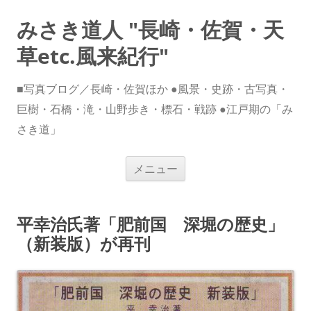
みさき道人 "長崎・佐賀・天
草etc.風来紀行"
■写真ブログ／長崎・佐賀ほか ●風景・史跡・古写真・
巨樹・石橋・滝・山野歩き・標石・戦跡 ●江戸期の「み
さき道」
コ
メニュー
ン
テ
ン
ツ
へ
平幸治氏著「肥前国 深堀の歴史」
ス
キ
（新装版）が再刊
ッ
プ