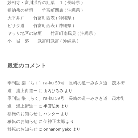
妙相寺・富川渓谷の紅葉 １ ( 長崎県 )
祖納岳の猪垣 竹富町西表 ( 沖縄県 )
大平井戸 竹富町西表 ( 沖縄県 )
ピサダ道 竹富町西表 ( 沖縄県 )
ヤッサ地区の猪垣 竹富町南風見 ( 沖縄県 )
小 城 盛 武富町武富 ( 沖縄県 )
最近のコメント
季刊誌 樂（らく）ra-ku 59号 長崎の道ーみさき道 茂木街
道 浦上街道ー
に
山内ひろみ
より
季刊誌 樂（らく）ra-ku 59号 長崎の道ーみさき道 茂木街
道 浦上街道ー
に
半田弘美
より
移転のお知らせ
に
ハンター
より
移転のお知らせ
伊神正太郎
に
より
移転のお知らせ
に
onnanomiyako
より