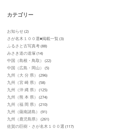
カテゴリー
お知らせ
(2)
さが名木１００選■掲載一覧
(3)
ふるさと古写真考
(88)
みさき道の道塚
(14)
中国（島根・鳥取）
(22)
中国（広島・岡山）
(5)
九州（大 分 県）
(296)
九州（宮 崎 県）
(58)
九州（沖 縄 県）
(125)
九州（熊 本 県）
(274)
九州（福 岡 県）
(210)
九州（薩南諸島）
(91)
九州（鹿児島県）
(261)
佐賀の巨樹・さが名木１００選
(117)