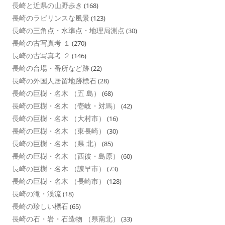
長崎と近県の山野歩き
(168)
長崎のラビリンスな風景
(123)
長崎の三角点・水準点・地理局測点
(30)
長崎の古写真考 １
(270)
長崎の古写真考 ２
(146)
長崎の台場・番所など跡
(22)
長崎の外国人居留地跡標石
(28)
長崎の巨樹・名木 （五 島）
(68)
長崎の巨樹・名木 （壱岐・対馬）
(42)
長崎の巨樹・名木 （大村市）
(16)
長崎の巨樹・名木 （東長崎）
(30)
長崎の巨樹・名木 （県 北）
(85)
長崎の巨樹・名木 （西彼・島原）
(60)
長崎の巨樹・名木 （諌早市）
(73)
長崎の巨樹・名木 （長崎市）
(128)
長崎の滝・渓流
(18)
長崎の珍しい標石
(65)
長崎の石・岩・石造物 （県南北）
(33)