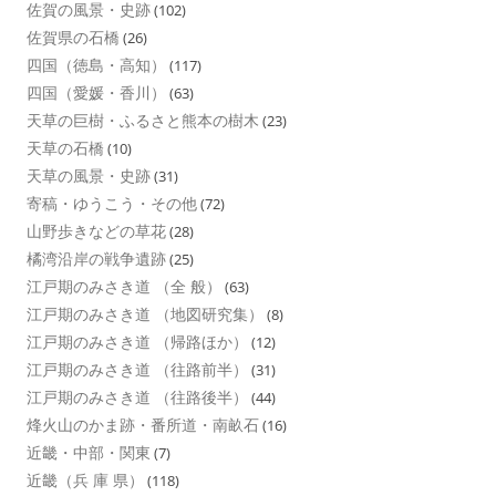
佐賀の風景・史跡
(102)
佐賀県の石橋
(26)
四国（徳島・高知）
(117)
四国（愛媛・香川）
(63)
天草の巨樹・ふるさと熊本の樹木
(23)
天草の石橋
(10)
天草の風景・史跡
(31)
寄稿・ゆうこう・その他
(72)
山野歩きなどの草花
(28)
橘湾沿岸の戦争遺跡
(25)
江戸期のみさき道 （全 般）
(63)
江戸期のみさき道 （地図研究集）
(8)
江戸期のみさき道 （帰路ほか）
(12)
江戸期のみさき道 （往路前半）
(31)
江戸期のみさき道 （往路後半）
(44)
烽火山のかま跡・番所道・南畝石
(16)
近畿・中部・関東
(7)
近畿（兵 庫 県）
(118)