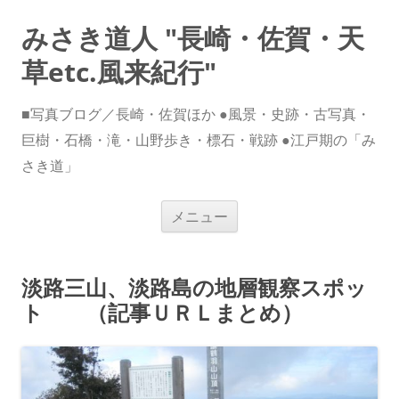
みさき道人 "長崎・佐賀・天
草etc.風来紀行"
■写真ブログ／長崎・佐賀ほか ●風景・史跡・古写真・
巨樹・石橋・滝・山野歩き・標石・戦跡 ●江戸期の「み
さき道」
コ
メニュー
ン
テ
ン
ツ
へ
淡路三山、淡路島の地層観察スポッ
ス
キ
ト （記事ＵＲＬまとめ）
ッ
プ