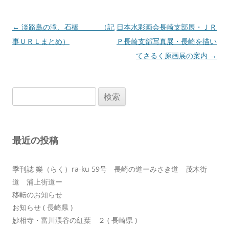
投
←
淡路島の滝、石橋 （記
日本水彩画会長崎支部展・ＪＲ
稿
事ＵＲＬまとめ）
Ｐ長崎支部写真展・長崎を描い
ナ
てさるく原画展の案内
→
ビ
ゲ
検
ー
索:
シ
ョ
最近の投稿
ン
季刊誌 樂（らく）ra-ku 59号 長崎の道ーみさき道 茂木街
道 浦上街道ー
移転のお知らせ
お知らせ ( 長崎県 )
妙相寺・富川渓谷の紅葉 ２ ( 長崎県 )