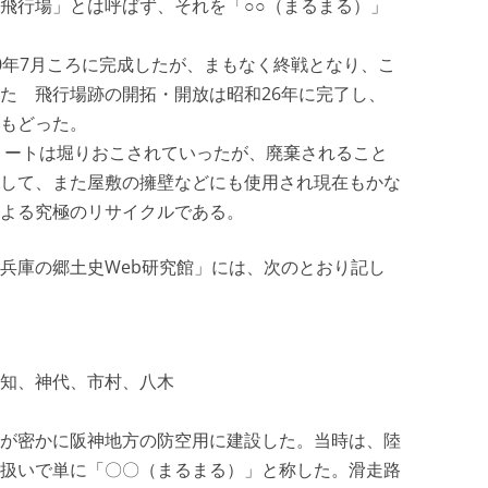
飛行場」とは呼ばず、それを「○○（まるまる）」
0年7月ころに完成したが、まもなく終戦となり、こ
た 飛行場跡の開拓・開放は昭和26年に完了し、
もどった。
クリートは堀りおこされていったが、廃棄されること
して、また屋敷の擁壁などにも使用され現在もかな
よる究極のリサイクルである。
・兵庫の郷土史Web研究館」には、次のとおり記し
知、神代、市村、八木
が密かに阪神地方の防空用に建設した。当時は、陸
扱いで単に「〇〇（まるまる）」と称した。滑走路