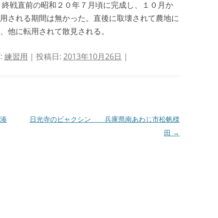
。終戦直前の昭和２０年７月頃に完成し、１０月か
用される期間は無かった。直後に取壊されて農地に
、他に転用されて散見される。
:
練習用
| 投稿日:
2013年10月26日
|
湊
日光寺のビャクシン 兵庫県南あわじ市松帆檪
田
→