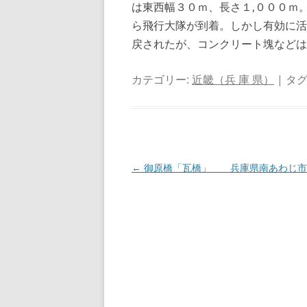
は東西幅３０ｍ、長さ１,０００ｍ
ら飛行大隊が到着。しかし有効に活
戻されたが、コンクリート塊などは
カテゴリー:
近畿（兵 庫 県）
| タグ
投
←
御原橋「瓦橋」 兵庫県南あわじ市
稿
ナ
ビ
ゲ
ー
シ
ョ