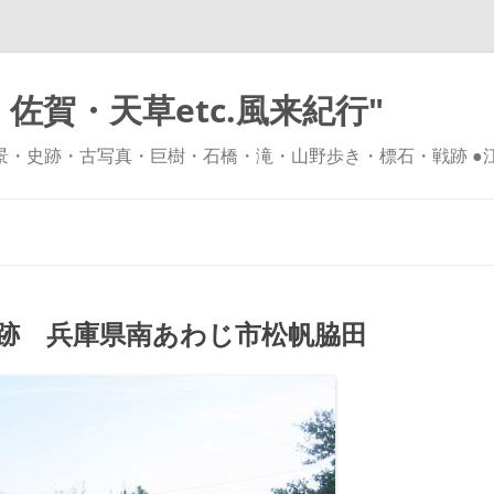
佐賀・天草etc.風来紀行"
風景・史跡・古写真・巨樹・石橋・滝・山野歩き・標石・戦跡 ●
コ
ン
テ
ン
ツ
へ
ス
キ
場跡 兵庫県南あわじ市松帆脇田
ッ
プ