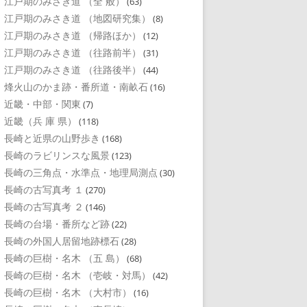
江戸期のみさき道 （全 般）
(63)
江戸期のみさき道 （地図研究集）
(8)
江戸期のみさき道 （帰路ほか）
(12)
江戸期のみさき道 （往路前半）
(31)
江戸期のみさき道 （往路後半）
(44)
烽火山のかま跡・番所道・南畝石
(16)
近畿・中部・関東
(7)
近畿（兵 庫 県）
(118)
長崎と近県の山野歩き
(168)
長崎のラビリンスな風景
(123)
長崎の三角点・水準点・地理局測点
(30)
長崎の古写真考 １
(270)
長崎の古写真考 ２
(146)
長崎の台場・番所など跡
(22)
長崎の外国人居留地跡標石
(28)
長崎の巨樹・名木 （五 島）
(68)
長崎の巨樹・名木 （壱岐・対馬）
(42)
長崎の巨樹・名木 （大村市）
(16)