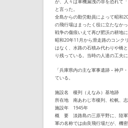
が、人々は軍機漏洩の罪を恐れて「
と言った。
全島からの勤労動員によって昭和2
の飛行場はまったく役に立たなかっ
戦争の傷痕いえて再び肥沃の耕地に
昭和20年11月から滑走路のコン
はなく、水路の石積み代わりや橋と
り残っている。当時の人達の工夫に
「兵庫県内の主な軍事遺跡 – 神戸
ている。
施設名 榎列（えなみ）基地跡
所在地 南あわじ市榎列、松帆、志
施設年 1945年
概 要 淡路島の三原平野に、陸軍
軍の名称では由良飛行場だが、機密