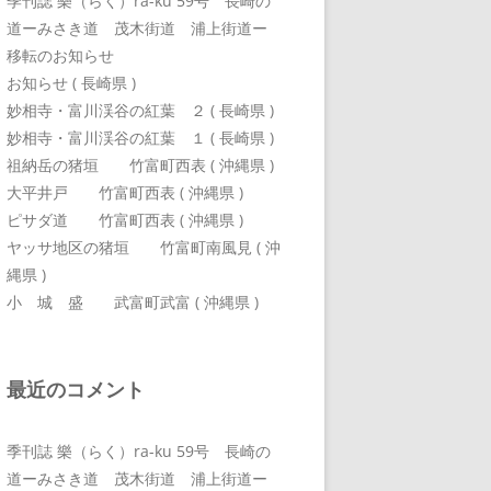
季刊誌 樂（らく）ra-ku 59号 長崎の
道ーみさき道 茂木街道 浦上街道ー
移転のお知らせ
お知らせ ( 長崎県 )
妙相寺・富川渓谷の紅葉 ２ ( 長崎県 )
妙相寺・富川渓谷の紅葉 １ ( 長崎県 )
祖納岳の猪垣 竹富町西表 ( 沖縄県 )
大平井戸 竹富町西表 ( 沖縄県 )
ピサダ道 竹富町西表 ( 沖縄県 )
ヤッサ地区の猪垣 竹富町南風見 ( 沖
縄県 )
小 城 盛 武富町武富 ( 沖縄県 )
最近のコメント
季刊誌 樂（らく）ra-ku 59号 長崎の
道ーみさき道 茂木街道 浦上街道ー