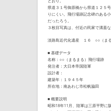
とおり。
県道３１号御原橋から県道１２５号
りにくい。飛行場跡記念碑のある小
だったろう。
３枚目写真は、付近の民家で溝蓋な
淡路島近代化遺産 １６ ○○（ま
■ 基礎データ
名称：○○（まるまる）飛行場跡
発注者：大日本帝国陸軍
設計者：
建築年：１９４５年
所在地：南あわじ市松帆脇田
■ 概要説明
昭和18年11月、陸軍は三原平野