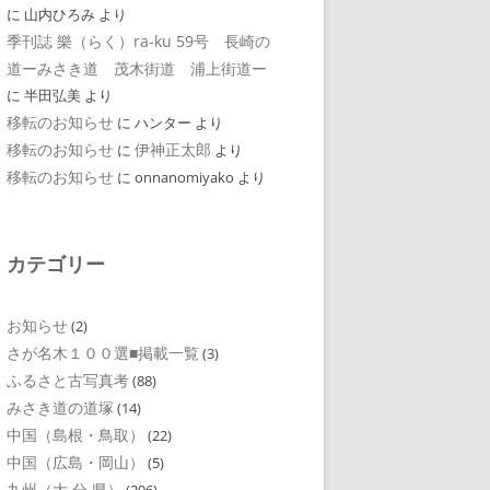
に
山内ひろみ
より
季刊誌 樂（らく）ra-ku 59号 長崎の
道ーみさき道 茂木街道 浦上街道ー
に
半田弘美
より
移転のお知らせ
に
ハンター
より
移転のお知らせ
伊神正太郎
に
より
移転のお知らせ
に
onnanomiyako
より
カテゴリー
お知らせ
(2)
さが名木１００選■掲載一覧
(3)
ふるさと古写真考
(88)
みさき道の道塚
(14)
中国（島根・鳥取）
(22)
中国（広島・岡山）
(5)
九州（大 分 県）