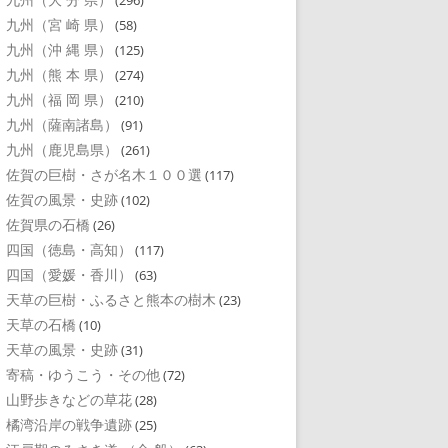
(296)
九州（宮 崎 県）
(58)
九州（沖 縄 県）
(125)
九州（熊 本 県）
(274)
九州（福 岡 県）
(210)
九州（薩南諸島）
(91)
九州（鹿児島県）
(261)
佐賀の巨樹・さが名木１００選
(117)
佐賀の風景・史跡
(102)
佐賀県の石橋
(26)
四国（徳島・高知）
(117)
四国（愛媛・香川）
(63)
天草の巨樹・ふるさと熊本の樹木
(23)
天草の石橋
(10)
天草の風景・史跡
(31)
寄稿・ゆうこう・その他
(72)
山野歩きなどの草花
(28)
橘湾沿岸の戦争遺跡
(25)