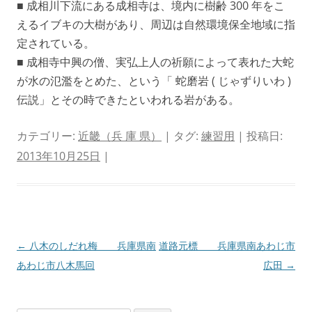
■ 成相川下流にある成相寺は、境内に樹齢 300 年をこ
えるイブキの大樹があり、周辺は自然環境保全地域に指
定されている。
■ 成相寺中興の僧、実弘上人の祈願によって表れた大蛇
が水の氾濫をとめた、という「 蛇磨岩 ( じゃずりいわ )
伝説」とその時できたといわれる岩がある。
カテゴリー:
近畿（兵 庫 県）
| タグ:
練習用
| 投稿日:
2013年10月25日
|
投
←
八木のしだれ梅 兵庫県南
道路元標 兵庫県南あわじ市
稿
あわじ市八木馬回
広田
→
ナ
ビ