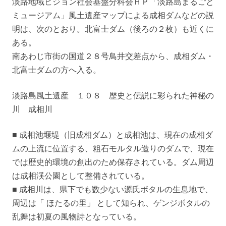
淡路地域ビジョン社会基盤分科会ＨＰ「淡路島まるごと
ミュージアム」風土遺産マップによる成相ダムなどの説
明は、次のとおり。北富士ダム（後ろの２枚）も近くに
ある。
南あわじ市街の国道２８号鳥井交差点から、成相ダム・
北富士ダムの方へ入る。
淡路島風土遺産 １０８ 歴史と伝説に彩られた神秘の
川 成相川
■ 成相池堰堤（旧成相ダム）と成相池は、現在の成相ダ
ムの上流に位置する、粗石モルタル造りのダムで、現在
では歴史的環境の創出のため保存されている。ダム周辺
は成相渓公園として整備されている。
■ 成相川は、県下でも数少ない源氏ボタルの生息地で、
周辺は「 ほたるの里」 として知られ、ゲンジボタルの
乱舞は初夏の風物詩となっている。