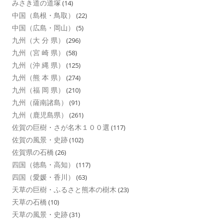
みさき道の道塚
(14)
中国（島根・鳥取）
(22)
中国（広島・岡山）
(5)
九州（大 分 県）
(296)
九州（宮 崎 県）
(58)
九州（沖 縄 県）
(125)
九州（熊 本 県）
(274)
九州（福 岡 県）
(210)
九州（薩南諸島）
(91)
九州（鹿児島県）
(261)
佐賀の巨樹・さが名木１００選
(117)
佐賀の風景・史跡
(102)
佐賀県の石橋
(26)
四国（徳島・高知）
(117)
四国（愛媛・香川）
(63)
天草の巨樹・ふるさと熊本の樹木
(23)
天草の石橋
(10)
天草の風景・史跡
(31)