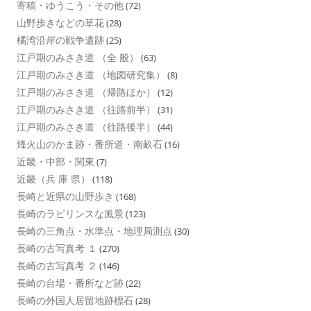
寄稿・ゆうこう・その他
(72)
山野歩きなどの草花
(28)
橘湾沿岸の戦争遺跡
(25)
江戸期のみさき道 （全 般）
(63)
江戸期のみさき道 （地図研究集）
(8)
江戸期のみさき道 （帰路ほか）
(12)
江戸期のみさき道 （往路前半）
(31)
江戸期のみさき道 （往路後半）
(44)
烽火山のかま跡・番所道・南畝石
(16)
近畿・中部・関東
(7)
近畿（兵 庫 県）
(118)
長崎と近県の山野歩き
(168)
長崎のラビリンスな風景
(123)
長崎の三角点・水準点・地理局測点
(30)
長崎の古写真考 １
(270)
長崎の古写真考 ２
(146)
長崎の台場・番所など跡
(22)
長崎の外国人居留地跡標石
(28)