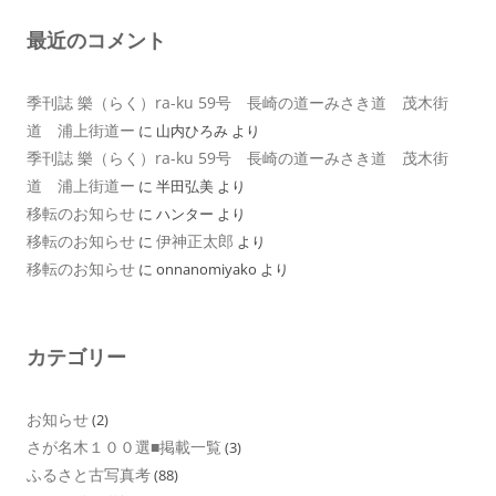
最近のコメント
季刊誌 樂（らく）ra-ku 59号 長崎の道ーみさき道 茂木街
道 浦上街道ー
に
山内ひろみ
より
季刊誌 樂（らく）ra-ku 59号 長崎の道ーみさき道 茂木街
道 浦上街道ー
に
半田弘美
より
移転のお知らせ
に
ハンター
より
移転のお知らせ
伊神正太郎
に
より
移転のお知らせ
に
onnanomiyako
より
カテゴリー
お知らせ
(2)
さが名木１００選■掲載一覧
(3)
ふるさと古写真考
(88)