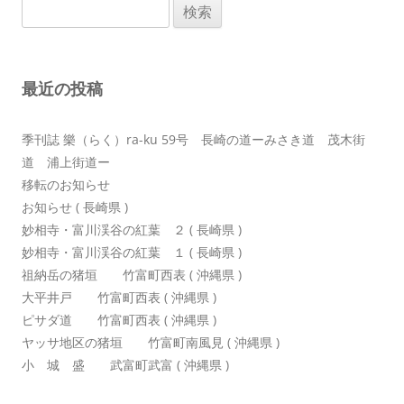
検
ゲ
索:
ー
シ
最近の投稿
ョ
ン
季刊誌 樂（らく）ra-ku 59号 長崎の道ーみさき道 茂木街
道 浦上街道ー
移転のお知らせ
お知らせ ( 長崎県 )
妙相寺・富川渓谷の紅葉 ２ ( 長崎県 )
妙相寺・富川渓谷の紅葉 １ ( 長崎県 )
祖納岳の猪垣 竹富町西表 ( 沖縄県 )
大平井戸 竹富町西表 ( 沖縄県 )
ピサダ道 竹富町西表 ( 沖縄県 )
ヤッサ地区の猪垣 竹富町南風見 ( 沖縄県 )
小 城 盛 武富町武富 ( 沖縄県 )