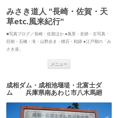
みさき道人 "長崎・佐賀・天
草etc.風来紀行"
■写真ブログ／長崎・佐賀ほか ●風景・史跡・古写真・
巨樹・石橋・滝・山野歩き・標石・戦跡 ●江戸期の「み
さき道」
コ
メニュー
ン
テ
ン
ツ
へ
成相ダム・成相池堰堤・北富士ダ
ス
キ
ム 兵庫県南あわじ市八木馬廻
ッ
プ