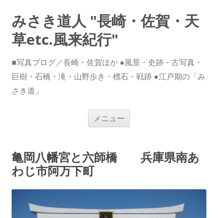
みさき道人 "長崎・佐賀・天
草etc.風来紀行"
■写真ブログ／長崎・佐賀ほか ●風景・史跡・古写真・
巨樹・石橋・滝・山野歩き・標石・戦跡 ●江戸期の「み
さき道」
コ
メニュー
ン
テ
ン
ツ
へ
亀岡八幡宮と六師橋 兵庫県南あ
ス
キ
わじ市阿万下町
ッ
プ