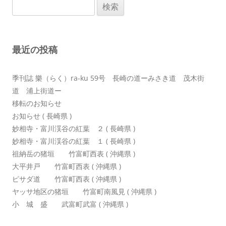
検
ゲ
索:
ー
シ
最近の投稿
ョ
ン
季刊誌 樂（らく）ra-ku 59号 長崎の道ーみさき道 茂木街
道 浦上街道ー
移転のお知らせ
お知らせ ( 長崎県 )
妙相寺・富川渓谷の紅葉 ２ ( 長崎県 )
妙相寺・富川渓谷の紅葉 １ ( 長崎県 )
祖納岳の猪垣 竹富町西表 ( 沖縄県 )
大平井戸 竹富町西表 ( 沖縄県 )
ピサダ道 竹富町西表 ( 沖縄県 )
ヤッサ地区の猪垣 竹富町南風見 ( 沖縄県 )
小 城 盛 武富町武富 ( 沖縄県 )