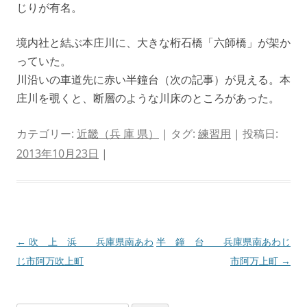
じりが有名。
境内社と結ぶ本庄川に、大きな桁石橋「六師橋」が架か
っていた。
川沿いの車道先に赤い半鐘台（次の記事）が見える。本
庄川を覗くと、断層のような川床のところがあった。
カテゴリー:
近畿（兵 庫 県）
| タグ:
練習用
| 投稿日:
2013年10月23日
|
投
←
吹 上 浜 兵庫県南あわ
半 鐘 台 兵庫県南あわじ
稿
じ市阿万吹上町
市阿万上町
→
ナ
ビ