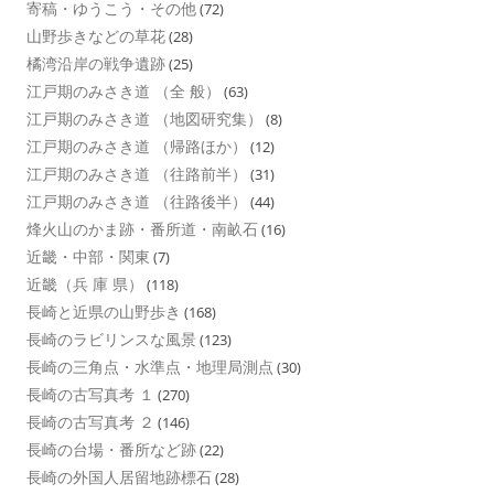
寄稿・ゆうこう・その他
(72)
山野歩きなどの草花
(28)
橘湾沿岸の戦争遺跡
(25)
江戸期のみさき道 （全 般）
(63)
江戸期のみさき道 （地図研究集）
(8)
江戸期のみさき道 （帰路ほか）
(12)
江戸期のみさき道 （往路前半）
(31)
江戸期のみさき道 （往路後半）
(44)
烽火山のかま跡・番所道・南畝石
(16)
近畿・中部・関東
(7)
近畿（兵 庫 県）
(118)
長崎と近県の山野歩き
(168)
長崎のラビリンスな風景
(123)
長崎の三角点・水準点・地理局測点
(30)
長崎の古写真考 １
(270)
長崎の古写真考 ２
(146)
長崎の台場・番所など跡
(22)
長崎の外国人居留地跡標石
(28)