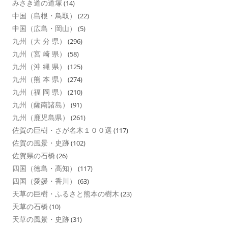
みさき道の道塚
(14)
中国（島根・鳥取）
(22)
中国（広島・岡山）
(5)
九州（大 分 県）
(296)
九州（宮 崎 県）
(58)
九州（沖 縄 県）
(125)
九州（熊 本 県）
(274)
九州（福 岡 県）
(210)
九州（薩南諸島）
(91)
九州（鹿児島県）
(261)
佐賀の巨樹・さが名木１００選
(117)
佐賀の風景・史跡
(102)
佐賀県の石橋
(26)
四国（徳島・高知）
(117)
四国（愛媛・香川）
(63)
天草の巨樹・ふるさと熊本の樹木
(23)
天草の石橋
(10)
天草の風景・史跡
(31)