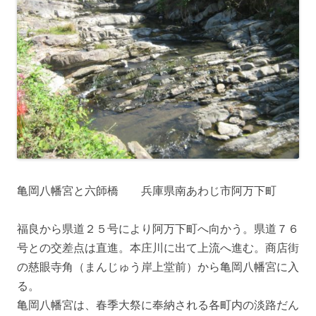
亀岡八幡宮と六師橋 兵庫県南あわじ市阿万下町
福良から県道２５号により阿万下町へ向かう。県道７６
号との交差点は直進。本庄川に出て上流へ進む。商店街
の慈眼寺角（まんじゅう岸上堂前）から亀岡八幡宮に入
る。
亀岡八幡宮は、春季大祭に奉納される各町内の淡路だん