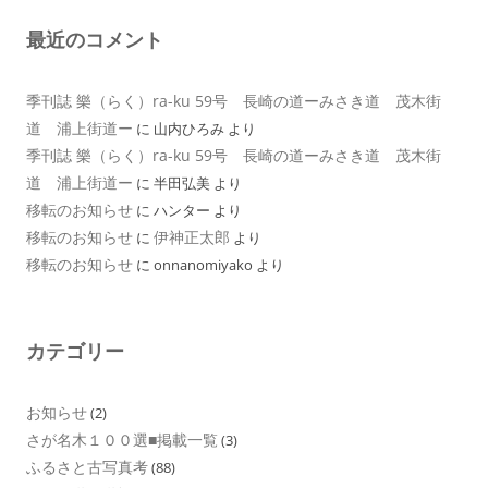
最近のコメント
季刊誌 樂（らく）ra-ku 59号 長崎の道ーみさき道 茂木街
道 浦上街道ー
に
山内ひろみ
より
季刊誌 樂（らく）ra-ku 59号 長崎の道ーみさき道 茂木街
道 浦上街道ー
に
半田弘美
より
移転のお知らせ
に
ハンター
より
移転のお知らせ
伊神正太郎
に
より
移転のお知らせ
に
onnanomiyako
より
カテゴリー
お知らせ
(2)
さが名木１００選■掲載一覧
(3)
ふるさと古写真考
(88)