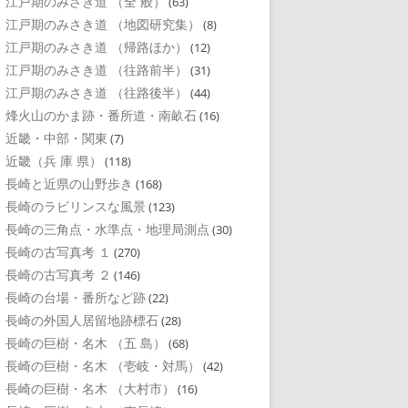
江戸期のみさき道 （全 般）
(63)
江戸期のみさき道 （地図研究集）
(8)
江戸期のみさき道 （帰路ほか）
(12)
江戸期のみさき道 （往路前半）
(31)
江戸期のみさき道 （往路後半）
(44)
烽火山のかま跡・番所道・南畝石
(16)
近畿・中部・関東
(7)
近畿（兵 庫 県）
(118)
長崎と近県の山野歩き
(168)
長崎のラビリンスな風景
(123)
長崎の三角点・水準点・地理局測点
(30)
長崎の古写真考 １
(270)
長崎の古写真考 ２
(146)
長崎の台場・番所など跡
(22)
長崎の外国人居留地跡標石
(28)
長崎の巨樹・名木 （五 島）
(68)
長崎の巨樹・名木 （壱岐・対馬）
(42)
長崎の巨樹・名木 （大村市）
(16)