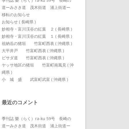
季刊誌 樂（らく）ra-ku 59号 長崎の
道ーみさき道 茂木街道 浦上街道ー
移転のお知らせ
お知らせ ( 長崎県 )
妙相寺・富川渓谷の紅葉 ２ ( 長崎県 )
妙相寺・富川渓谷の紅葉 １ ( 長崎県 )
祖納岳の猪垣 竹富町西表 ( 沖縄県 )
大平井戸 竹富町西表 ( 沖縄県 )
ピサダ道 竹富町西表 ( 沖縄県 )
ヤッサ地区の猪垣 竹富町南風見 ( 沖
縄県 )
小 城 盛 武富町武富 ( 沖縄県 )
最近のコメント
季刊誌 樂（らく）ra-ku 59号 長崎の
道ーみさき道 茂木街道 浦上街道ー