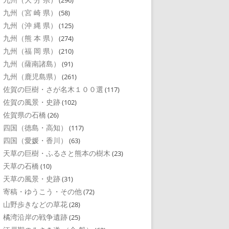
(296)
九州（宮 崎 県）
(58)
九州（沖 縄 県）
(125)
九州（熊 本 県）
(274)
九州（福 岡 県）
(210)
九州（薩南諸島）
(91)
九州（鹿児島県）
(261)
佐賀の巨樹・さが名木１００選
(117)
佐賀の風景・史跡
(102)
佐賀県の石橋
(26)
四国（徳島・高知）
(117)
四国（愛媛・香川）
(63)
天草の巨樹・ふるさと熊本の樹木
(23)
天草の石橋
(10)
天草の風景・史跡
(31)
寄稿・ゆうこう・その他
(72)
山野歩きなどの草花
(28)
橘湾沿岸の戦争遺跡
(25)