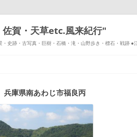
佐賀・天草etc.風来紀行"
風景・史跡・古写真・巨樹・石橋・滝・山野歩き・標石・戦跡 ●
コ
ン
テ
ン
ツ
へ
ス
キ
兵庫県南あわじ市福良丙
ッ
プ