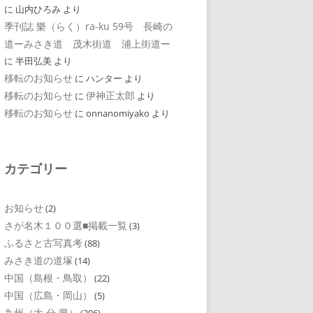
に
山内ひろみ
より
季刊誌 樂（らく）ra-ku 59号 長崎の
道ーみさき道 茂木街道 浦上街道ー
に
半田弘美
より
移転のお知らせ
に
ハンター
より
移転のお知らせ
伊神正太郎
に
より
移転のお知らせ
に
onnanomiyako
より
カテゴリー
お知らせ
(2)
さが名木１００選■掲載一覧
(3)
ふるさと古写真考
(88)
みさき道の道塚
(14)
中国（島根・鳥取）
(22)
中国（広島・岡山）
(5)
九州（大 分 県）