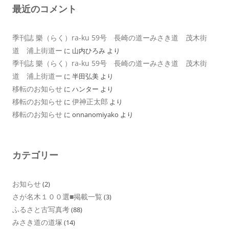
最近のコメント
季刊誌 樂（らく）ra-ku 59号 長崎の道ーみさき道 茂木街
道 浦上街道ー
に
山内ひろみ
より
季刊誌 樂（らく）ra-ku 59号 長崎の道ーみさき道 茂木街
道 浦上街道ー
に
半田弘美
より
移転のお知らせ
に
ハンター
より
移転のお知らせ
伊神正太郎
に
より
移転のお知らせ
に
onnanomiyako
より
カテゴリー
お知らせ
(2)
さが名木１００選■掲載一覧
(3)
ふるさと古写真考
(88)
みさき道の道塚
(14)