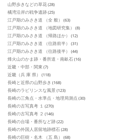
山野歩きなどの草花
(28)
橘湾沿岸の戦争遺跡
(25)
江戸期のみさき道 （全 般）
(63)
江戸期のみさき道 （地図研究集）
(8)
江戸期のみさき道 （帰路ほか）
(12)
江戸期のみさき道 （往路前半）
(31)
江戸期のみさき道 （往路後半）
(44)
烽火山のかま跡・番所道・南畝石
(16)
近畿・中部・関東
(7)
近畿（兵 庫 県）
(118)
長崎と近県の山野歩き
(168)
長崎のラビリンスな風景
(123)
長崎の三角点・水準点・地理局測点
(30)
長崎の古写真考 １
(270)
長崎の古写真考 ２
(146)
長崎の台場・番所など跡
(22)
長崎の外国人居留地跡標石
(28)
長崎の巨樹・名木 （五 島）
(68)