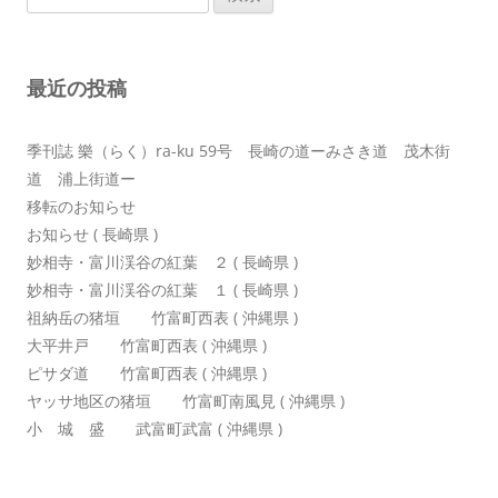
索:
ー
シ
最近の投稿
ョ
ン
季刊誌 樂（らく）ra-ku 59号 長崎の道ーみさき道 茂木街
道 浦上街道ー
移転のお知らせ
お知らせ ( 長崎県 )
妙相寺・富川渓谷の紅葉 ２ ( 長崎県 )
妙相寺・富川渓谷の紅葉 １ ( 長崎県 )
祖納岳の猪垣 竹富町西表 ( 沖縄県 )
大平井戸 竹富町西表 ( 沖縄県 )
ピサダ道 竹富町西表 ( 沖縄県 )
ヤッサ地区の猪垣 竹富町南風見 ( 沖縄県 )
小 城 盛 武富町武富 ( 沖縄県 )