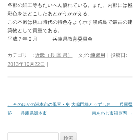
各部の細工等もたいへん優れている。また、内部には極
彩色をほどこしたあとがうかがえる。
この本殿は桃山時代の特色をよく示す淡路島で最古の建
築物として貴重である。
平成７年２月 兵庫県教育委員会
カテゴリー:
近畿（兵 庫 県）
| タグ:
練習用
| 投稿日:
2013年10月22日
|
投
←
そのほかの洲本市の風景・史
大鳴門橋とうずしお 兵庫県
稿
跡 兵庫県洲本市
南あわじ市福良丙
→
ナ
ビ
検
ゲ