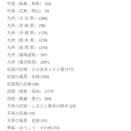
中国（島根・鳥取）
(22)
中国（広島・岡山）
(5)
九州（大 分 県）
(296)
九州（宮 崎 県）
(58)
九州（沖 縄 県）
(125)
九州（熊 本 県）
(274)
九州（福 岡 県）
(210)
九州（薩南諸島）
(91)
九州（鹿児島県）
(261)
佐賀の巨樹・さが名木１００選
(117)
佐賀の風景・史跡
(102)
佐賀県の石橋
(26)
四国（徳島・高知）
(117)
四国（愛媛・香川）
(63)
天草の巨樹・ふるさと熊本の樹木
(23)
天草の石橋
(10)
天草の風景・史跡
(31)
寄稿・ゆうこう・その他
(72)