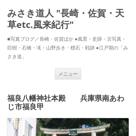
みさき道人 "長崎・佐賀・天
草etc.風来紀行"
■写真ブログ／長崎・佐賀ほか ●風景・史跡・古写真・
巨樹・石橋・滝・山野歩き・標石・戦跡 ●江戸期の「み
さき道」
コ
メニュー
ン
テ
ン
ツ
へ
福良八幡神社本殿 兵庫県南あわ
ス
キ
じ市福良甲
ッ
プ