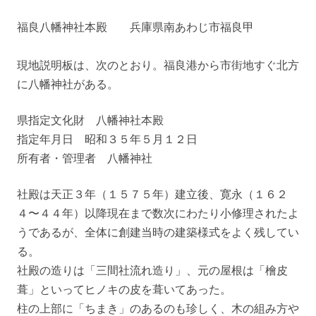
福良八幡神社本殿 兵庫県南あわじ市福良甲
現地説明板は、次のとおり。福良港から市街地すぐ北方
に八幡神社がある。
県指定文化財 八幡神社本殿
指定年月日 昭和３５年５月１２日
所有者・管理者 八幡神社
社殿は天正３年（１５７５年）建立後、寛永（１６２
４〜４４年）以降現在まで数次にわたり小修理されたよ
うであるが、全体に創建当時の建築様式をよく残してい
る。
社殿の造りは「三間社流れ造り」、元の屋根は「檜皮
葺」といってヒノキの皮を葺いてあった。
柱の上部に「ちまき」のあるのも珍しく、木の組み方や