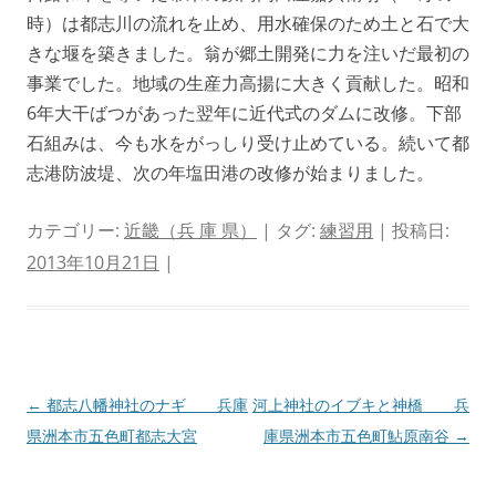
時）は都志川の流れを止め、用水確保のため土と石で大
きな堰を築きました。翁が郷土開発に力を注いだ最初の
事業でした。地域の生産力高揚に大きく貢献した。昭和
6年大干ばつがあった翌年に近代式のダムに改修。下部
石組みは、今も水をがっしり受け止めている。続いて都
志港防波堤、次の年塩田港の改修が始まりました。
カテゴリー:
近畿（兵 庫 県）
| タグ:
練習用
| 投稿日:
2013年10月21日
|
投
←
都志八幡神社のナギ 兵庫
河上神社のイブキと神橋 兵
稿
県洲本市五色町都志大宮
庫県洲本市五色町鮎原南谷
→
ナ