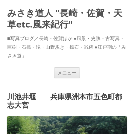
みさき道人 "長崎・佐賀・天
草etc.風来紀行"
■写真ブログ／長崎・佐賀ほか ●風景・史跡・古写真・
巨樹・石橋・滝・山野歩き・標石・戦跡 ●江戸期の「み
さき道」
コ
メニュー
ン
テ
ン
ツ
へ
川池井堰 兵庫県洲本市五色町都
ス
キ
志大宮
ッ
プ