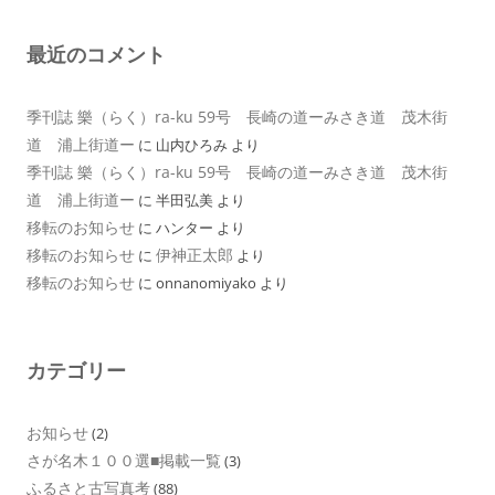
最近のコメント
季刊誌 樂（らく）ra-ku 59号 長崎の道ーみさき道 茂木街
道 浦上街道ー
に
山内ひろみ
より
季刊誌 樂（らく）ra-ku 59号 長崎の道ーみさき道 茂木街
道 浦上街道ー
に
半田弘美
より
移転のお知らせ
に
ハンター
より
移転のお知らせ
伊神正太郎
に
より
移転のお知らせ
に
onnanomiyako
より
カテゴリー
お知らせ
(2)
さが名木１００選■掲載一覧
(3)
ふるさと古写真考
(88)