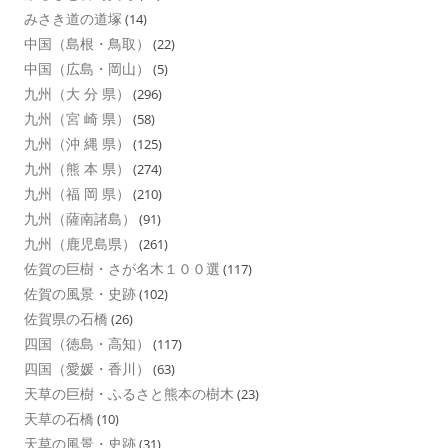
みさき道の道塚
(14)
中国（島根・鳥取）
(22)
中国（広島・岡山）
(5)
九州（大 分 県）
(296)
九州（宮 崎 県）
(58)
九州（沖 縄 県）
(125)
九州（熊 本 県）
(274)
九州（福 岡 県）
(210)
九州（薩南諸島）
(91)
九州（鹿児島県）
(261)
佐賀の巨樹・さが名木１００選
(117)
佐賀の風景・史跡
(102)
佐賀県の石橋
(26)
四国（徳島・高知）
(117)
四国（愛媛・香川）
(63)
天草の巨樹・ふるさと熊本の樹木
(23)
天草の石橋
(10)
天草の風景・史跡
(31)