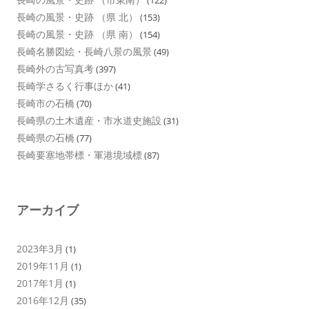
(122)
長崎の風景・史跡 （県 北）
(153)
長崎の風景・史跡 （県 南）
(154)
長崎名勝図絵・長崎八景の風景
(49)
長崎外の古写真考
(397)
長崎学さるく行事ほか
(41)
長崎市の石橋
(70)
長崎県の土木遺産・市水道史施設
(31)
長崎県の石橋
(77)
長崎要塞地帯標・軍港境域標
(87)
アーカイブ
2023年3月
(1)
2019年11月
(1)
2017年1月
(1)
2016年12月
(35)