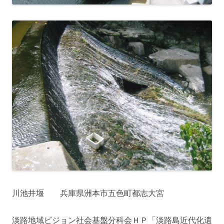
川池井堰 兵庫県洲本市五色町都志大宮
淡路地域ビジョン社会基盤分科会ＨＰ「淡路島近代化遺