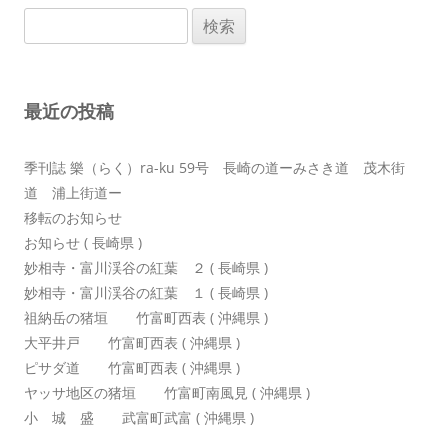
ビ
検
ゲ
索:
ー
シ
最近の投稿
ョ
ン
季刊誌 樂（らく）ra-ku 59号 長崎の道ーみさき道 茂木街
道 浦上街道ー
移転のお知らせ
お知らせ ( 長崎県 )
妙相寺・富川渓谷の紅葉 ２ ( 長崎県 )
妙相寺・富川渓谷の紅葉 １ ( 長崎県 )
祖納岳の猪垣 竹富町西表 ( 沖縄県 )
大平井戸 竹富町西表 ( 沖縄県 )
ピサダ道 竹富町西表 ( 沖縄県 )
ヤッサ地区の猪垣 竹富町南風見 ( 沖縄県 )
小 城 盛 武富町武富 ( 沖縄県 )