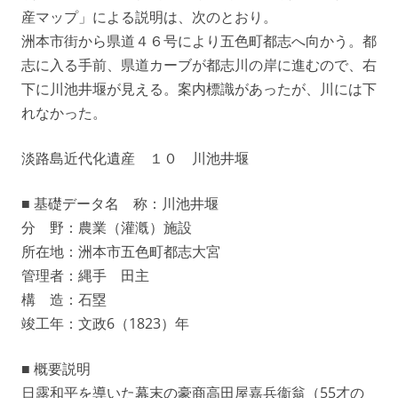
産マップ」による説明は、次のとおり。
洲本市街から県道４６号により五色町都志へ向かう。都
志に入る手前、県道カーブが都志川の岸に進むので、右
下に川池井堰が見える。案内標識があったが、川には下
れなかった。
淡路島近代化遺産 １０ 川池井堰
■ 基礎データ名 称：川池井堰
分 野：農業（灌漑）施設
所在地：洲本市五色町都志大宮
管理者：縄手 田主
構 造：石塁
竣工年：文政6（1823）年
■ 概要説明
日露和平を導いた幕末の豪商高田屋嘉兵衞翁（55才の