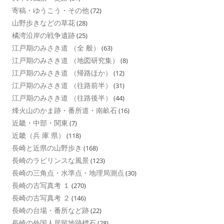
寄稿・ゆうこう・その他
(72)
山野歩きなどの草花
(28)
橘湾沿岸の戦争遺跡
(25)
江戸期のみさき道 （全 般）
(63)
江戸期のみさき道 （地図研究集）
(8)
江戸期のみさき道 （帰路ほか）
(12)
江戸期のみさき道 （往路前半）
(31)
江戸期のみさき道 （往路後半）
(44)
烽火山のかま跡・番所道・南畝石
(16)
近畿・中部・関東
(7)
近畿（兵 庫 県）
(118)
長崎と近県の山野歩き
(168)
長崎のラビリンスな風景
(123)
長崎の三角点・水準点・地理局測点
(30)
長崎の古写真考 １
(270)
長崎の古写真考 ２
(146)
長崎の台場・番所など跡
(22)
長崎の外国人居留地跡標石
(28)