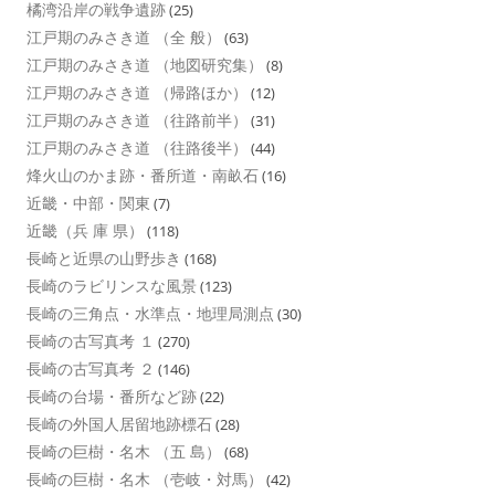
橘湾沿岸の戦争遺跡
(25)
江戸期のみさき道 （全 般）
(63)
江戸期のみさき道 （地図研究集）
(8)
江戸期のみさき道 （帰路ほか）
(12)
江戸期のみさき道 （往路前半）
(31)
江戸期のみさき道 （往路後半）
(44)
烽火山のかま跡・番所道・南畝石
(16)
近畿・中部・関東
(7)
近畿（兵 庫 県）
(118)
長崎と近県の山野歩き
(168)
長崎のラビリンスな風景
(123)
長崎の三角点・水準点・地理局測点
(30)
長崎の古写真考 １
(270)
長崎の古写真考 ２
(146)
長崎の台場・番所など跡
(22)
長崎の外国人居留地跡標石
(28)
長崎の巨樹・名木 （五 島）
(68)
長崎の巨樹・名木 （壱岐・対馬）
(42)