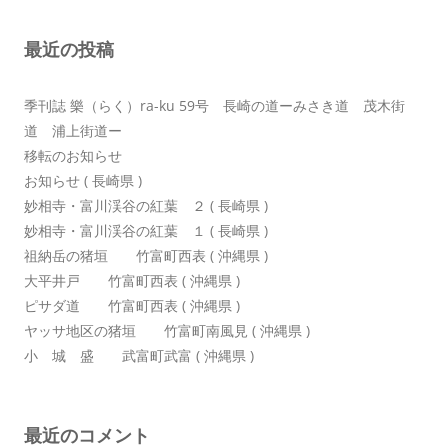
シ
最近の投稿
ョ
ン
季刊誌 樂（らく）ra-ku 59号 長崎の道ーみさき道 茂木街
道 浦上街道ー
移転のお知らせ
お知らせ ( 長崎県 )
妙相寺・富川渓谷の紅葉 ２ ( 長崎県 )
妙相寺・富川渓谷の紅葉 １ ( 長崎県 )
祖納岳の猪垣 竹富町西表 ( 沖縄県 )
大平井戸 竹富町西表 ( 沖縄県 )
ピサダ道 竹富町西表 ( 沖縄県 )
ヤッサ地区の猪垣 竹富町南風見 ( 沖縄県 )
小 城 盛 武富町武富 ( 沖縄県 )
最近のコメント