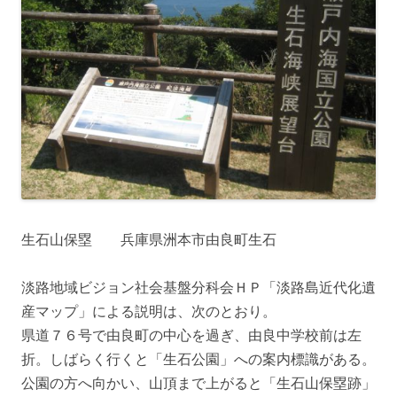
生石山保塁 兵庫県洲本市由良町生石
淡路地域ビジョン社会基盤分科会ＨＰ「淡路島近代化遺
産マップ」による説明は、次のとおり。
県道７６号で由良町の中心を過ぎ、由良中学校前は左
折。しばらく行くと「生石公園」への案内標識がある。
公園の方へ向かい、山頂まで上がると「生石山保塁跡」