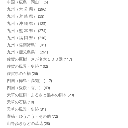
中国（広島・岡山）
(5)
九州（大 分 県）
(296)
九州（宮 崎 県）
(58)
九州（沖 縄 県）
(125)
九州（熊 本 県）
(274)
九州（福 岡 県）
(210)
九州（薩南諸島）
(91)
九州（鹿児島県）
(261)
佐賀の巨樹・さが名木１００選
(117)
佐賀の風景・史跡
(102)
佐賀県の石橋
(26)
四国（徳島・高知）
(117)
四国（愛媛・香川）
(63)
天草の巨樹・ふるさと熊本の樹木
(23)
天草の石橋
(10)
天草の風景・史跡
(31)
寄稿・ゆうこう・その他
(72)
山野歩きなどの草花
(28)