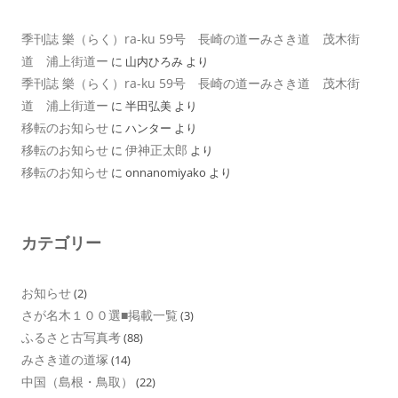
季刊誌 樂（らく）ra-ku 59号 長崎の道ーみさき道 茂木街
道 浦上街道ー
に
山内ひろみ
より
季刊誌 樂（らく）ra-ku 59号 長崎の道ーみさき道 茂木街
道 浦上街道ー
に
半田弘美
より
移転のお知らせ
に
ハンター
より
移転のお知らせ
伊神正太郎
に
より
移転のお知らせ
に
onnanomiyako
より
カテゴリー
お知らせ
(2)
さが名木１００選■掲載一覧
(3)
ふるさと古写真考
(88)
みさき道の道塚
(14)
中国（島根・鳥取）
(22)