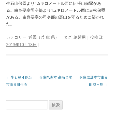
生石山保塁より1.5キロメートル西に伊張山保塁があ
る。由良要塞司令部より1.2キロメートル西に赤松保塁
がある。由良要塞の司令部の裏山を守るために築かれ
た。
カテゴリー:
近畿（兵 庫 県）
| タグ:
練習用
| 投稿日:
2013年10月18日
|
投
←
生石第４砲台 兵庫県洲本
高崎台場 兵庫県洲本市由良
稿
市由良町生石
町成ヶ島
→
ナ
ビ
検
ゲ
索:
ー