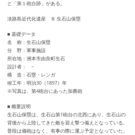
と「第１砲台跡」がある。
淡路島近代化遺産 ８ 生石山保塁
■ 基礎データ
名 称：生石山保塁
分 野：軍事施設
所在地：洲本市由良町生石
設計者： −
構 造：石塁・レンガ
竣工年：明治30（1897）年
※写真は、第4砲台にあった加農砲
■ 概要説明
生石山保塁は、生石山第1砲台の北西にあり、生石山の
背後から上陸してきた敵を迎え撃つ備えとなっている。
普段は備砲はなく、有事の際に運ぶ予定となっていた。