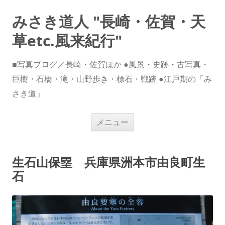
みさき道人 "長崎・佐賀・天
草etc.風来紀行"
■写真ブログ／長崎・佐賀ほか ●風景・史跡・古写真・
巨樹・石橋・滝・山野歩き・標石・戦跡 ●江戸期の「み
さき道」
コ
メニュー
ン
テ
ン
ツ
へ
生石山保塁 兵庫県洲本市由良町生
ス
キ
石
ッ
プ