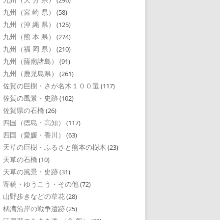
(296)
九州（宮 崎 県）
(58)
九州（沖 縄 県）
(125)
九州（熊 本 県）
(274)
九州（福 岡 県）
(210)
九州（薩南諸島）
(91)
九州（鹿児島県）
(261)
佐賀の巨樹・さが名木１００選
(117)
佐賀の風景・史跡
(102)
佐賀県の石橋
(26)
四国（徳島・高知）
(117)
四国（愛媛・香川）
(63)
天草の巨樹・ふるさと熊本の樹木
(23)
天草の石橋
(10)
天草の風景・史跡
(31)
寄稿・ゆうこう・その他
(72)
山野歩きなどの草花
(28)
橘湾沿岸の戦争遺跡
(25)