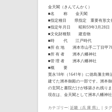
金天閣（きんてんかく）
■名 称 金天閣
■指定種目 県指定 重要有形文
■指定年月日 昭和59年3月28日
■文化財種類 建造物
■時 代 江戸時代
■所 在 地 洲本市山手二丁目甲78
■所 有 者 洲本八幡神社
■管 理 者 洲本八幡神社
■概 要
寛永18年（1641年）に徳島藩主
建てた洲本御殿の一部です。洲本御
の玄関と書院だけが移築され残りま
現在は、金天閣として洲本八幡神社
カテゴリー:
近畿（兵 庫 県）
| タグ