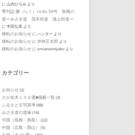
に
山内ひろみ
より
季刊誌 樂（らく）ra-ku 59号 長崎の
道ーみさき道 茂木街道 浦上街道ー
に
半田弘美
より
移転のお知らせ
に
ハンター
より
移転のお知らせ
伊神正太郎
に
より
移転のお知らせ
に
onnanomiyako
より
カテゴリー
お知らせ
(2)
さが名木１００選■掲載一覧
(3)
ふるさと古写真考
(88)
みさき道の道塚
(14)
中国（島根・鳥取）
(22)
中国（広島・岡山）
(5)
九州（大 分 県）