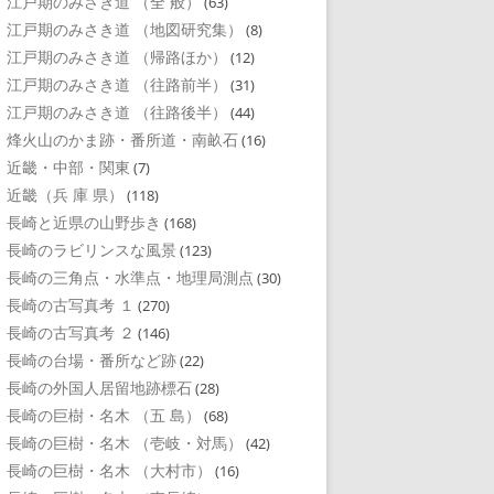
江戸期のみさき道 （全 般）
(63)
江戸期のみさき道 （地図研究集）
(8)
江戸期のみさき道 （帰路ほか）
(12)
江戸期のみさき道 （往路前半）
(31)
江戸期のみさき道 （往路後半）
(44)
烽火山のかま跡・番所道・南畝石
(16)
近畿・中部・関東
(7)
近畿（兵 庫 県）
(118)
長崎と近県の山野歩き
(168)
長崎のラビリンスな風景
(123)
長崎の三角点・水準点・地理局測点
(30)
長崎の古写真考 １
(270)
長崎の古写真考 ２
(146)
長崎の台場・番所など跡
(22)
長崎の外国人居留地跡標石
(28)
長崎の巨樹・名木 （五 島）
(68)
長崎の巨樹・名木 （壱岐・対馬）
(42)
長崎の巨樹・名木 （大村市）
(16)