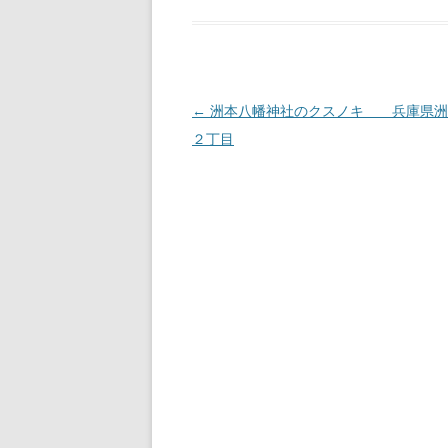
投
←
洲本八幡神社のクスノキ 兵庫県洲
稿
２丁目
ナ
ビ
ゲ
ー
シ
ョ
ン