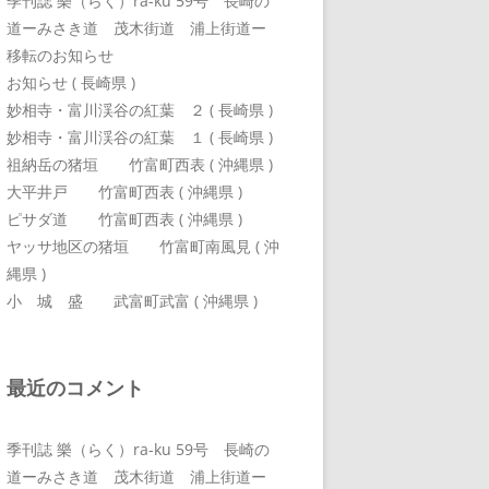
季刊誌 樂（らく）ra-ku 59号 長崎の
道ーみさき道 茂木街道 浦上街道ー
移転のお知らせ
お知らせ ( 長崎県 )
妙相寺・富川渓谷の紅葉 ２ ( 長崎県 )
妙相寺・富川渓谷の紅葉 １ ( 長崎県 )
祖納岳の猪垣 竹富町西表 ( 沖縄県 )
大平井戸 竹富町西表 ( 沖縄県 )
ピサダ道 竹富町西表 ( 沖縄県 )
ヤッサ地区の猪垣 竹富町南風見 ( 沖
縄県 )
小 城 盛 武富町武富 ( 沖縄県 )
最近のコメント
季刊誌 樂（らく）ra-ku 59号 長崎の
道ーみさき道 茂木街道 浦上街道ー