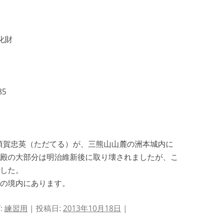
化財
5
蜂須賀忠英（ただてる）が、三熊山山麓の洲本城内に
殿の大部分は明治維新後に取り壊されましたが、こ
した。
の境内にあります。
:
練習用
| 投稿日:
2013年10月18日
|