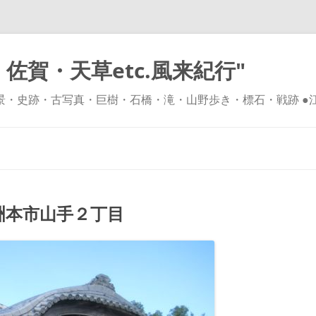
佐賀・天草etc.風来紀行"
風景・史跡・古写真・巨樹・石橋・滝・山野歩き・標石・戦跡 ●
コ
ン
テ
ン
ツ
へ
ス
キ
本市山手２丁目
ッ
プ