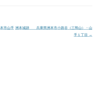
本市山手
洲本城跡 兵庫県洲本市小路谷（三熊山）・山
手１丁目
→