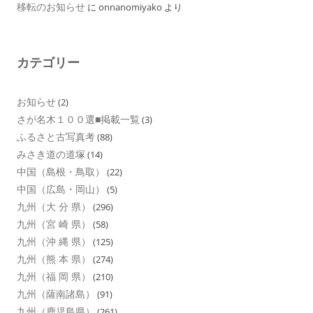
移転のお知らせ
に
onnanomiyako
より
カテゴリー
お知らせ
(2)
さが名木１００選■掲載一覧
(3)
ふるさと古写真考
(88)
みさき道の道塚
(14)
中国（島根・鳥取）
(22)
中国（広島・岡山）
(5)
九州（大 分 県）
(296)
九州（宮 崎 県）
(58)
九州（沖 縄 県）
(125)
九州（熊 本 県）
(274)
九州（福 岡 県）
(210)
九州（薩南諸島）
(91)
九州（鹿児島県）
(261)