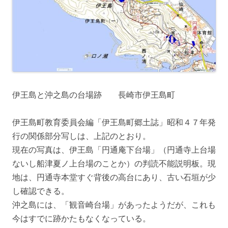
伊王島と沖之島の台場跡 長崎市伊王島町
伊王島町教育委員会編「伊王島町郷土誌」昭和４７年発
行の関係部分写しは、上記のとおり。
現在の写真は、伊王島「円通庵下台場」（円通寺上台場
ないし船津夏ノ上台場のことか）の判読不能説明板。現
地は、円通寺本堂すぐ背後の高台にあり、古い石垣が少
し確認できる。
沖之島には、「観音崎台場」があったようだが、これも
今はすでに跡かたもなくなっている。