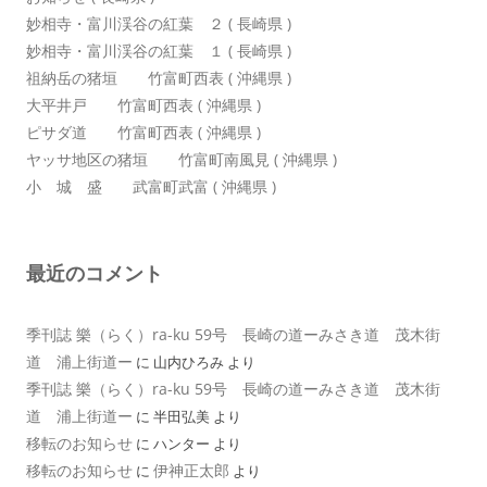
妙相寺・富川渓谷の紅葉 ２ ( 長崎県 )
妙相寺・富川渓谷の紅葉 １ ( 長崎県 )
祖納岳の猪垣 竹富町西表 ( 沖縄県 )
大平井戸 竹富町西表 ( 沖縄県 )
ピサダ道 竹富町西表 ( 沖縄県 )
ヤッサ地区の猪垣 竹富町南風見 ( 沖縄県 )
小 城 盛 武富町武富 ( 沖縄県 )
最近のコメント
季刊誌 樂（らく）ra-ku 59号 長崎の道ーみさき道 茂木街
道 浦上街道ー
に
山内ひろみ
より
季刊誌 樂（らく）ra-ku 59号 長崎の道ーみさき道 茂木街
道 浦上街道ー
に
半田弘美
より
移転のお知らせ
に
ハンター
より
移転のお知らせ
伊神正太郎
に
より