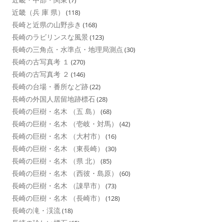
(7)
近畿（兵 庫 県）
(118)
長崎と近県の山野歩き
(168)
長崎のラビリンスな風景
(123)
長崎の三角点・水準点・地理局測点
(30)
長崎の古写真考 １
(270)
長崎の古写真考 ２
(146)
長崎の台場・番所など跡
(22)
長崎の外国人居留地跡標石
(28)
長崎の巨樹・名木 （五 島）
(68)
長崎の巨樹・名木 （壱岐・対馬）
(42)
長崎の巨樹・名木 （大村市）
(16)
長崎の巨樹・名木 （東長崎）
(30)
長崎の巨樹・名木 （県 北）
(85)
長崎の巨樹・名木 （西彼・島原）
(60)
長崎の巨樹・名木 （諌早市）
(73)
長崎の巨樹・名木 （長崎市）
(128)
長崎の滝・渓流
(18)