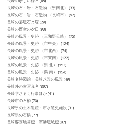
長崎の珍しい標石
(65)
長崎の石・岩・石造物 （県南北）
(33)
長崎の石・岩・石造物 （長崎市）
(92)
長崎の藩境石と塚
(29)
長崎の西空の夕日
(93)
長崎の風景・史跡 （三和野母崎）
(75)
長崎の風景・史跡 （市中央）
(124)
長崎の風景・史跡 （市北西）
(74)
長崎の風景・史跡 （市東南）
(122)
長崎の風景・史跡 （県 北）
(153)
長崎の風景・史跡 （県 南）
(154)
長崎名勝図絵・長崎八景の風景
(49)
長崎外の古写真考
(397)
長崎学さるく行事ほか
(41)
長崎市の石橋
(70)
長崎県の土木遺産・市水道史施設
(31)
長崎県の石橋
(77)
長崎要塞地帯標・軍港境域標
(87)