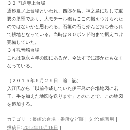
３３ 円通寺上台場
通称夏ノ上台場といわれ、四郎ケ島、神之島に対して重
要の堡塁であり、大モチール砲もここの据えつけられた
のではないかと思われる。石垣の石も殆んど持ち去られ
て耕地となっている。当時は８０ポンド砲まで据えつけ
完備していた。
３４観音崎台場
これは寛永４年の図にあるが、今はすでに跡かたもなく
なっている。
（２０１５年６月２５日 追 記）
入江氏から「以前作成していた伊王島の台場地図に若
干、手を加えた地図を送ります」とのことで、この地図
を追加する。
カテゴリー:
長崎の台場・番所など跡
| タグ:
練習用
|
投稿日:
2013年10月16日
|