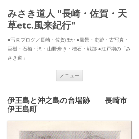
みさき道人 "長崎・佐賀・天
草etc.風来紀行"
■写真ブログ／長崎・佐賀ほか ●風景・史跡・古写真・
巨樹・石橋・滝・山野歩き・標石・戦跡 ●江戸期の「み
さき道」
コ
メニュー
ン
テ
ン
ツ
へ
伊王島と沖之島の台場跡 長崎市
ス
キ
伊王島町
ッ
プ