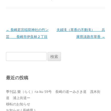
投
←
長崎若宮稲荷神社の竹ン
夫婦滝（草香の不動滝） 兵
稿
芸 長崎市伊良林２丁目
庫県淡路市草香
→
ナ
ビ
検
ゲ
索:
ー
シ
最近の投稿
ョ
ン
季刊誌 樂（らく）ra-ku 59号 長崎の道ーみさき道 茂木街
道 浦上街道ー
移転のお知らせ
お知らせ ( 長崎県 )