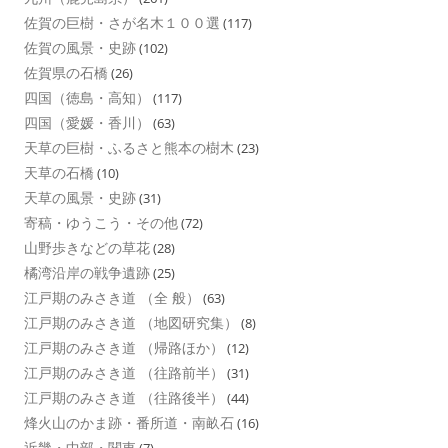
佐賀の巨樹・さが名木１００選
(117)
佐賀の風景・史跡
(102)
佐賀県の石橋
(26)
四国（徳島・高知）
(117)
四国（愛媛・香川）
(63)
天草の巨樹・ふるさと熊本の樹木
(23)
天草の石橋
(10)
天草の風景・史跡
(31)
寄稿・ゆうこう・その他
(72)
山野歩きなどの草花
(28)
橘湾沿岸の戦争遺跡
(25)
江戸期のみさき道 （全 般）
(63)
江戸期のみさき道 （地図研究集）
(8)
江戸期のみさき道 （帰路ほか）
(12)
江戸期のみさき道 （往路前半）
(31)
江戸期のみさき道 （往路後半）
(44)
烽火山のかま跡・番所道・南畝石
(16)
近畿・中部・関東