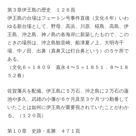
第３章伊王島の歴史 １２６頁
伊王島の台場はフェートン号事件直後（文化６年）いわ
ゆる新台場として、野母、高浜、川原、椛島、高島、伊
王島、沖之島、神ノ島の各海岸に新築したもので、この
ときの場所は、沖之島観音崎、船津夏ノ上、大明寺干
場、中ノ田、出鼻（真鼻又は灯台鼻という）の５ケ所で
ある。
（文化６＝１８０９ 嘉永４〜５＝１８５１．８〜１８
５２春）
佐賀藩兵を配備。伊王島に５万石、沖之島に２万石の蓮
池や多久、武雄の小藩が６ケ月及至３ケ月づつ勤番して
いたことは如何に伊王島が重要視されていたことがわか
る。（１２０頁）
第１０章 史跡・名勝 ４７１頁