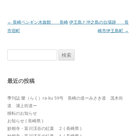
投
←
長崎ペンギン水族館 長崎
伊王島と沖之島の台場跡 長
稿
市宿町
崎市伊王島町
→
ナ
ビ
検
ゲ
索:
ー
シ
最近の投稿
ョ
ン
季刊誌 樂（らく）ra-ku 59号 長崎の道ーみさき道 茂木街
道 浦上街道ー
移転のお知らせ
お知らせ ( 長崎県 )
妙相寺・富川渓谷の紅葉 ２ ( 長崎県 )
妙相寺・富川渓谷の紅葉 １ ( 長崎県 )