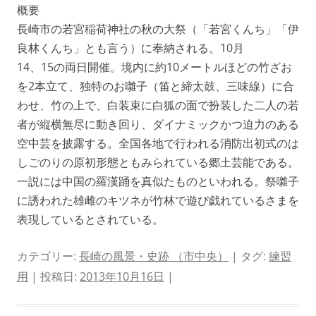
概要
長崎市の若宮稲荷神社の秋の大祭（「若宮くんち」「伊
良林くんち」とも言う）に奉納される。10月
14、15の両日開催。境内に約10メートルほどの竹ざお
を2本立て、独特のお囃子（笛と締太鼓、三味線）に合
わせ、竹の上で、白装束に白狐の面で扮装した二人の若
者が縦横無尽に動き回り、ダイナミックかつ迫力のある
空中芸を披露する。全国各地で行われる消防出初式のは
しごのりの原初形態ともみられている郷土芸能である。
一説には中国の羅漢踊を真似たものといわれる。祭囃子
に誘われた雄雌のキツネが竹林で遊び戯れているさまを
表現しているとされている。
カテゴリー:
長崎の風景・史跡 （市中央）
| タグ:
練習
用
| 投稿日:
2013年10月16日
|