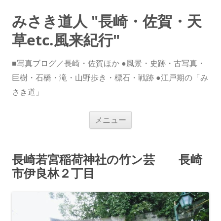
みさき道人 "長崎・佐賀・天
草etc.風来紀行"
■写真ブログ／長崎・佐賀ほか ●風景・史跡・古写真・
巨樹・石橋・滝・山野歩き・標石・戦跡 ●江戸期の「み
さき道」
コ
メニュー
ン
テ
ン
ツ
へ
長崎若宮稲荷神社の竹ン芸 長崎
ス
キ
市伊良林２丁目
ッ
プ