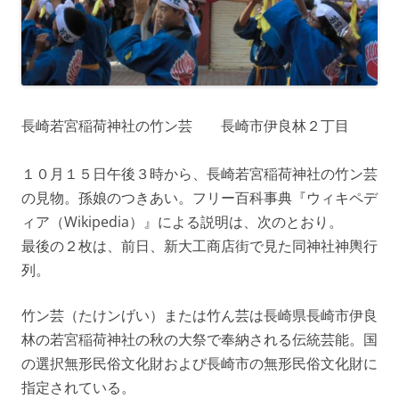
長崎若宮稲荷神社の竹ン芸 長崎市伊良林２丁目
１０月１５日午後３時から、長崎若宮稲荷神社の竹ン芸
の見物。孫娘のつきあい。フリー百科事典『ウィキペデ
ィア（Wikipedia）』による説明は、次のとおり。
最後の２枚は、前日、新大工商店街で見た同神社神輿行
列。
竹ン芸（たけンげい）または竹ん芸は長崎県長崎市伊良
林の若宮稲荷神社の秋の大祭で奉納される伝統芸能。国
の選択無形民俗文化財および長崎市の無形民俗文化財に
指定されている。