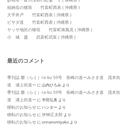
祖納岳の猪垣 竹富町西表 ( 沖縄県 )
大平井戸 竹富町西表 ( 沖縄県 )
ピサダ道 竹富町西表 ( 沖縄県 )
ヤッサ地区の猪垣 竹富町南風見 ( 沖縄県 )
小 城 盛 武富町武富 ( 沖縄県 )
最近のコメント
季刊誌 樂（らく）ra-ku 59号 長崎の道ーみさき道 茂木街
道 浦上街道ー
に
山内ひろみ
より
季刊誌 樂（らく）ra-ku 59号 長崎の道ーみさき道 茂木街
道 浦上街道ー
に
半田弘美
より
移転のお知らせ
に
ハンター
より
移転のお知らせ
伊神正太郎
に
より
移転のお知らせ
に
onnanomiyako
より