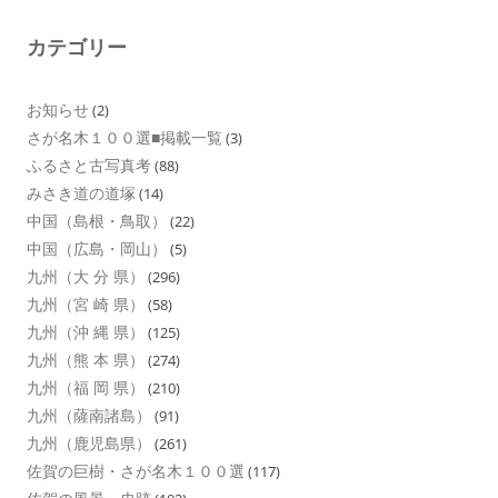
カテゴリー
お知らせ
(2)
さが名木１００選■掲載一覧
(3)
ふるさと古写真考
(88)
みさき道の道塚
(14)
中国（島根・鳥取）
(22)
中国（広島・岡山）
(5)
九州（大 分 県）
(296)
九州（宮 崎 県）
(58)
九州（沖 縄 県）
(125)
九州（熊 本 県）
(274)
九州（福 岡 県）
(210)
九州（薩南諸島）
(91)
九州（鹿児島県）
(261)
佐賀の巨樹・さが名木１００選
(117)