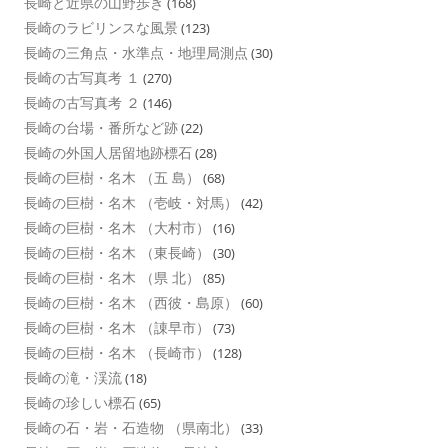
長崎と近県の山野歩き
(168)
長崎のラビリンスな風景
(123)
長崎の三角点・水準点・地理局測点
(30)
長崎の古写真考 １
(270)
長崎の古写真考 ２
(146)
長崎の台場・番所など跡
(22)
長崎の外国人居留地跡標石
(28)
長崎の巨樹・名木 （五 島）
(68)
長崎の巨樹・名木 （壱岐・対馬）
(42)
長崎の巨樹・名木 （大村市）
(16)
長崎の巨樹・名木 （東長崎）
(30)
長崎の巨樹・名木 （県 北）
(85)
長崎の巨樹・名木 （西彼・島原）
(60)
長崎の巨樹・名木 （諌早市）
(73)
長崎の巨樹・名木 （長崎市）
(128)
長崎の滝・渓流
(18)
長崎の珍しい標石
(65)
長崎の石・岩・石造物 （県南北）
(33)