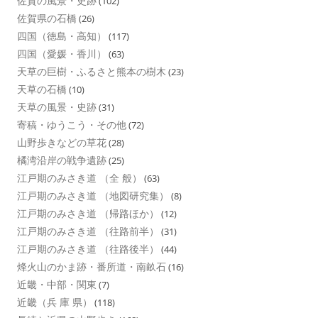
佐賀の風景・史跡
(102)
佐賀県の石橋
(26)
四国（徳島・高知）
(117)
四国（愛媛・香川）
(63)
天草の巨樹・ふるさと熊本の樹木
(23)
天草の石橋
(10)
天草の風景・史跡
(31)
寄稿・ゆうこう・その他
(72)
山野歩きなどの草花
(28)
橘湾沿岸の戦争遺跡
(25)
江戸期のみさき道 （全 般）
(63)
江戸期のみさき道 （地図研究集）
(8)
江戸期のみさき道 （帰路ほか）
(12)
江戸期のみさき道 （往路前半）
(31)
江戸期のみさき道 （往路後半）
(44)
烽火山のかま跡・番所道・南畝石
(16)
近畿・中部・関東
(7)
近畿（兵 庫 県）
(118)