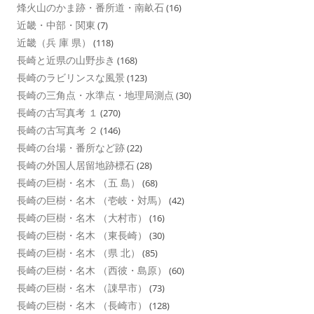
烽火山のかま跡・番所道・南畝石
(16)
近畿・中部・関東
(7)
近畿（兵 庫 県）
(118)
長崎と近県の山野歩き
(168)
長崎のラビリンスな風景
(123)
長崎の三角点・水準点・地理局測点
(30)
長崎の古写真考 １
(270)
長崎の古写真考 ２
(146)
長崎の台場・番所など跡
(22)
長崎の外国人居留地跡標石
(28)
長崎の巨樹・名木 （五 島）
(68)
長崎の巨樹・名木 （壱岐・対馬）
(42)
長崎の巨樹・名木 （大村市）
(16)
長崎の巨樹・名木 （東長崎）
(30)
長崎の巨樹・名木 （県 北）
(85)
長崎の巨樹・名木 （西彼・島原）
(60)
長崎の巨樹・名木 （諌早市）
(73)
長崎の巨樹・名木 （長崎市）
(128)