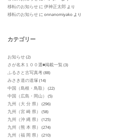
移転のお知らせ
伊神正太郎
に
より
移転のお知らせ
に
onnanomiyako
より
カテゴリー
お知らせ
(2)
さが名木１００選■掲載一覧
(3)
ふるさと古写真考
(88)
みさき道の道塚
(14)
中国（島根・鳥取）
(22)
中国（広島・岡山）
(5)
九州（大 分 県）
(296)
九州（宮 崎 県）
(58)
九州（沖 縄 県）
(125)
九州（熊 本 県）
(274)
九州（福 岡 県）
(210)