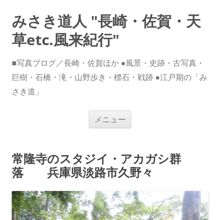
みさき道人 "長崎・佐賀・天
草etc.風来紀行"
■写真ブログ／長崎・佐賀ほか ●風景・史跡・古写真・
巨樹・石橋・滝・山野歩き・標石・戦跡 ●江戸期の「み
さき道」
コ
メニュー
ン
テ
ン
ツ
へ
常隆寺のスタジイ・アカガシ群
ス
キ
落 兵庫県淡路市久野々
ッ
プ