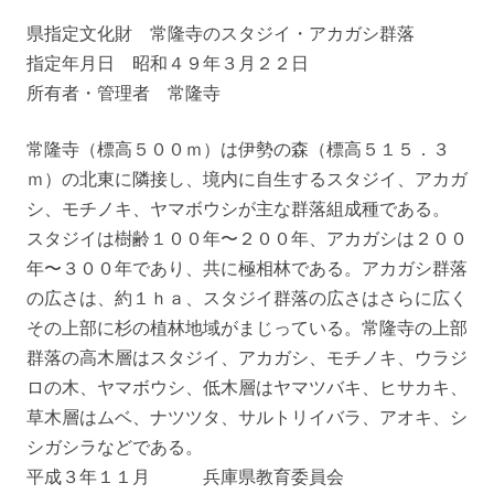
県指定文化財 常隆寺のスタジイ・アカガシ群落
指定年月日 昭和４９年３月２２日
所有者・管理者 常隆寺
常隆寺（標高５００ｍ）は伊勢の森（標高５１５．３
ｍ）の北東に隣接し、境内に自生するスタジイ、アカガ
シ、モチノキ、ヤマボウシが主な群落組成種である。
スタジイは樹齢１００年〜２００年、アカガシは２００
年〜３００年であり、共に極相林である。アカガシ群落
の広さは、約１ｈａ、スタジイ群落の広さはさらに広く
その上部に杉の植林地域がまじっている。常隆寺の上部
群落の高木層はスタジイ、アカガシ、モチノキ、ウラジ
ロの木、ヤマボウシ、低木層はヤマツバキ、ヒサカキ、
草木層はムベ、ナツツタ、サルトリイバラ、アオキ、シ
シガシラなどである。
平成３年１１月 兵庫県教育委員会