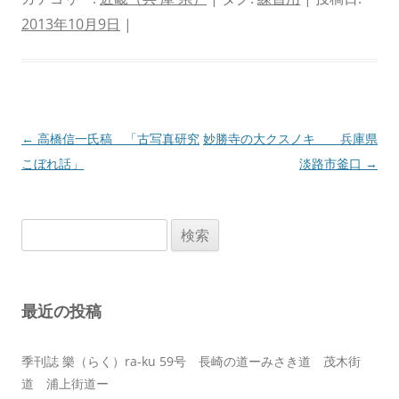
2013年10月9日
|
投
←
高橋信一氏稿 「古写真研究
妙勝寺の大クスノキ 兵庫県
稿
こぼれ話」
淡路市釜口
→
ナ
ビ
検
ゲ
索:
ー
シ
最近の投稿
ョ
ン
季刊誌 樂（らく）ra-ku 59号 長崎の道ーみさき道 茂木街
道 浦上街道ー