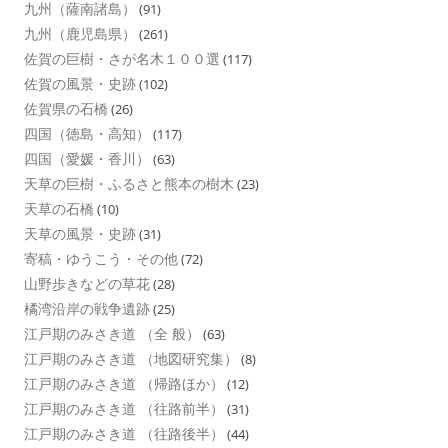
九州（薩南諸島）
(91)
九州（鹿児島県）
(261)
佐賀の巨樹・さが名木１００選
(117)
佐賀の風景・史跡
(102)
佐賀県の石橋
(26)
四国（徳島・高知）
(117)
四国（愛媛・香川）
(63)
天草の巨樹・ふるさと熊本の樹木
(23)
天草の石橋
(10)
天草の風景・史跡
(31)
寄稿・ゆうこう・その他
(72)
山野歩きなどの草花
(28)
橘湾沿岸の戦争遺跡
(25)
江戸期のみさき道 （全 般）
(63)
江戸期のみさき道 （地図研究集）
(8)
江戸期のみさき道 （帰路ほか）
(12)
江戸期のみさき道 （往路前半）
(31)
江戸期のみさき道 （往路後半）
(44)