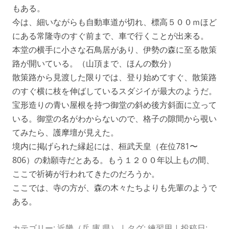
もある。
今は、細いながらも自動車道が切れ、標高５００ｍほど
にある常隆寺のすぐ前まで、車で行くことが出来る。
本堂の横手に小さな石鳥居があり、伊勢の森に至る散策
路が開いている。（山頂まで、ほんの数分）
散策路から見渡した限りでは、登り始めてすぐ、散策路
のすぐ横に枝を伸ばしているスダジイが最大のようだ。
宝形造りの青い屋根を持つ御堂の斜め後方斜面に立って
いる。御堂の名がわからないので、格子の隙間から覗い
てみたら、護摩壇が見えた。
境内に掲げられた縁起には、桓武天皇（在位781〜
806）の勅願寺だとある。もう１２００年以上もの間、
ここで祈祷が行われてきたのだろうか。
ここでは、寺の方が、森の木々たちよりも先輩のようで
ある。
カテゴリー:
近畿（兵 庫 県）
| タグ:
練習用
| 投稿日: