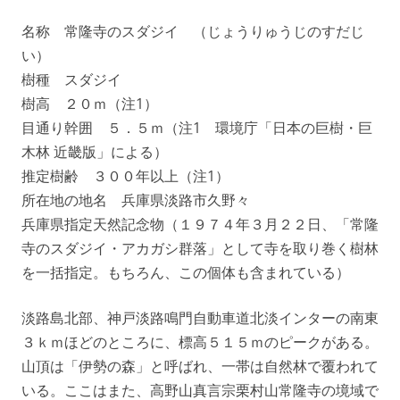
名称 常隆寺のスダジイ （じょうりゅうじのすだじ
い）
樹種 スダジイ
樹高 ２０ｍ（注1）
目通り幹囲 ５．５ｍ（注1 環境庁「日本の巨樹・巨
木林 近畿版」による）
推定樹齢 ３００年以上（注1）
所在地の地名 兵庫県淡路市久野々
兵庫県指定天然記念物（１９７４年３月２２日、「常隆
寺のスダジイ・アカガシ群落」として寺を取り巻く樹林
を一括指定。もちろん、この個体も含まれている）
淡路島北部、神戸淡路鳴門自動車道北淡インターの南東
３ｋｍほどのところに、標高５１５ｍのピークがある。
山頂は「伊勢の森」と呼ばれ、一帯は自然林で覆われて
いる。ここはまた、高野山真言宗栗村山常隆寺の境域で