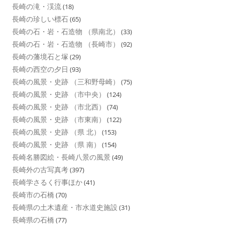
長崎の滝・渓流
(18)
長崎の珍しい標石
(65)
長崎の石・岩・石造物 （県南北）
(33)
長崎の石・岩・石造物 （長崎市）
(92)
長崎の藩境石と塚
(29)
長崎の西空の夕日
(93)
長崎の風景・史跡 （三和野母崎）
(75)
長崎の風景・史跡 （市中央）
(124)
長崎の風景・史跡 （市北西）
(74)
長崎の風景・史跡 （市東南）
(122)
長崎の風景・史跡 （県 北）
(153)
長崎の風景・史跡 （県 南）
(154)
長崎名勝図絵・長崎八景の風景
(49)
長崎外の古写真考
(397)
長崎学さるく行事ほか
(41)
長崎市の石橋
(70)
長崎県の土木遺産・市水道史施設
(31)
長崎県の石橋
(77)