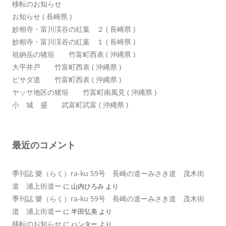
移転のお知らせ
お知らせ ( 長崎県 )
妙相寺・富川渓谷の紅葉 ２ ( 長崎県 )
妙相寺・富川渓谷の紅葉 １ ( 長崎県 )
祖納岳の猪垣 竹富町西表 ( 沖縄県 )
大平井戸 竹富町西表 ( 沖縄県 )
ピサダ道 竹富町西表 ( 沖縄県 )
ヤッサ地区の猪垣 竹富町南風見 ( 沖縄県 )
小 城 盛 武富町武富 ( 沖縄県 )
最近のコメント
季刊誌 樂（らく）ra-ku 59号 長崎の道ーみさき道 茂木街
道 浦上街道ー
に
山内ひろみ
より
季刊誌 樂（らく）ra-ku 59号 長崎の道ーみさき道 茂木街
道 浦上街道ー
に
半田弘美
より
移転のお知らせ
に
ハンター
より