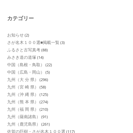
カテゴリー
お知らせ
(2)
さが名木１００選■掲載一覧
(3)
ふるさと古写真考
(88)
みさき道の道塚
(14)
中国（島根・鳥取）
(22)
中国（広島・岡山）
(5)
九州（大 分 県）
(296)
九州（宮 崎 県）
(58)
九州（沖 縄 県）
(125)
九州（熊 本 県）
(274)
九州（福 岡 県）
(210)
九州（薩南諸島）
(91)
九州（鹿児島県）
(261)
佐賀の巨樹・さが名木１００選
(117)