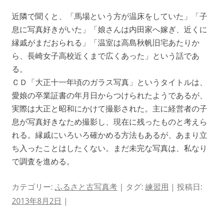
近隣で聞くと、「馬場という方が温床をしていた」「子
息に写真好きがいた」「娘さんは内田家へ嫁ぎ、近くに
縁戚がまだおられる」「温室は高島秋帆旧宅あたりか
ら、長崎女子高校近くまで広くあった」という話であ
る。
ＣＤ「大正十一年頃のガラス写真」というタイトルは、
愛娘の卒業証書の年月日からつけられたようであるが、
実際は大正と昭和にかけて撮影された。主に経営者の子
息が写真好きなため撮影し、現在に残ったものと考えら
れる。縁戚にいろいろ確かめる方法もあるが、あまり立
ち入ったことはしたくない。まだ未完な写真は、私なり
で調査を進める。
カテゴリー:
ふるさと古写真考
| タグ:
練習用
| 投稿日:
2013年8月2日
|