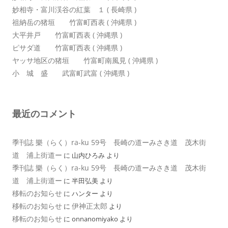
妙相寺・富川渓谷の紅葉 １ ( 長崎県 )
祖納岳の猪垣 竹富町西表 ( 沖縄県 )
大平井戸 竹富町西表 ( 沖縄県 )
ピサダ道 竹富町西表 ( 沖縄県 )
ヤッサ地区の猪垣 竹富町南風見 ( 沖縄県 )
小 城 盛 武富町武富 ( 沖縄県 )
最近のコメント
季刊誌 樂（らく）ra-ku 59号 長崎の道ーみさき道 茂木街
道 浦上街道ー
に
山内ひろみ
より
季刊誌 樂（らく）ra-ku 59号 長崎の道ーみさき道 茂木街
道 浦上街道ー
に
半田弘美
より
移転のお知らせ
に
ハンター
より
移転のお知らせ
伊神正太郎
に
より
移転のお知らせ
に
onnanomiyako
より