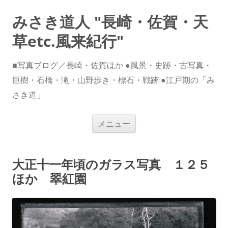
みさき道人 "長崎・佐賀・天
草etc.風来紀行"
■写真ブログ／長崎・佐賀ほか ●風景・史跡・古写真・
巨樹・石橋・滝・山野歩き・標石・戦跡 ●江戸期の「み
さき道」
コ
メニュー
ン
テ
ン
ツ
へ
大正十一年頃のガラス写真 １２５
ス
キ
ほか 翠紅園
ッ
プ