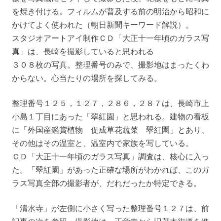
を焼き付ける。フィルムが普及する前の明治から昭和に
かけてよく使われた（朝日新聞キーワード解説）。
スタジオアートアイ制作ＣＤ「大正十一年頃のガラス写
真」は、長崎を撮影していると思われる
３０８枚の写真。整理番号のみで、撮影地はまったくわ
からない。心当たりの場所を探してみる。
整理番号１２５，１２７，２８６，２８７は、長崎市上
小島１丁目にあった「翠紅園」と思われる。建物の看板
に「外国産鑑賞植物 促成草花蔬菜 翠紅園」とあり、
その他はその温室と、温室内で家族を写している。
ＣＤ「大正十一年頃のガラス写真」調査は、核心に入っ
た。「翠紅園」があった正確な場所がわかれば、このガ
ラス写真全部の撮影者が、だれだったか特定できる。
「清水寺」が左側に小さく写った整理番号１２７は、前