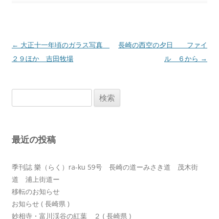
投
←
大正十一年頃のガラス写真
長崎の西空の夕日 ファイ
稿
２９ほか 吉田牧場
ル ６から
→
ナ
ビ
検
ゲ
索:
ー
シ
最近の投稿
ョ
ン
季刊誌 樂（らく）ra-ku 59号 長崎の道ーみさき道 茂木街
道 浦上街道ー
移転のお知らせ
お知らせ ( 長崎県 )
妙相寺・富川渓谷の紅葉 ２ ( 長崎県 )