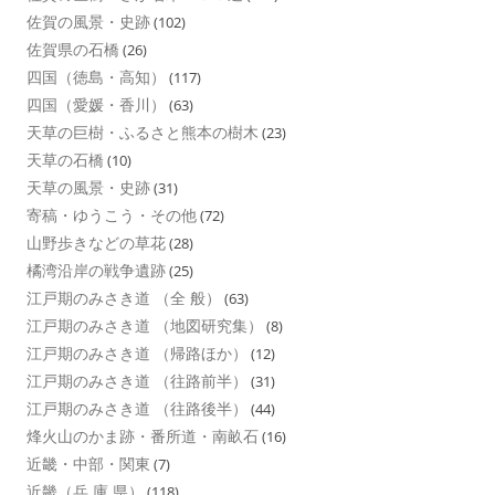
佐賀の風景・史跡
(102)
佐賀県の石橋
(26)
四国（徳島・高知）
(117)
四国（愛媛・香川）
(63)
天草の巨樹・ふるさと熊本の樹木
(23)
天草の石橋
(10)
天草の風景・史跡
(31)
寄稿・ゆうこう・その他
(72)
山野歩きなどの草花
(28)
橘湾沿岸の戦争遺跡
(25)
江戸期のみさき道 （全 般）
(63)
江戸期のみさき道 （地図研究集）
(8)
江戸期のみさき道 （帰路ほか）
(12)
江戸期のみさき道 （往路前半）
(31)
江戸期のみさき道 （往路後半）
(44)
烽火山のかま跡・番所道・南畝石
(16)
近畿・中部・関東
(7)
近畿（兵 庫 県）
(118)