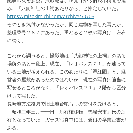
記事の次を参照。撮影地は、正覚寺から旧茂木街道を進
み、「八釼神社の上祠あたりから」と推定していた。
https://misakimichi.com/archives/3706
そのとき気付かなかったが、同じ建物を写した写真が、
整理番号２８７にあった。重ねると２枚の写真は、左右
に続く。
これから調べると、撮影地は「八釼神社の上祠」のある
場所のあと一段上、現在、「レオパレス２１」が建って
いる土地が考えられる。このあたりに「翠紅園」と、経
営者の屋敷があったのではないか。現在の写真は適当に
写せるところがなく、「レオパレス２１」２階から区分
けして写した。
長崎地方法務局で旧土地台帳写しの交付を受けると、
「昭和二年三月一一日 所有権移転 馬場安市」氏の所
有となっていた。ガラス写真中には、愛娘の卒業証書が
ある。