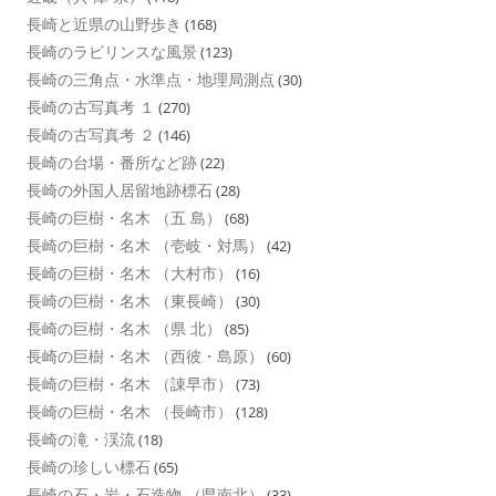
長崎と近県の山野歩き
(168)
長崎のラビリンスな風景
(123)
長崎の三角点・水準点・地理局測点
(30)
長崎の古写真考 １
(270)
長崎の古写真考 ２
(146)
長崎の台場・番所など跡
(22)
長崎の外国人居留地跡標石
(28)
長崎の巨樹・名木 （五 島）
(68)
長崎の巨樹・名木 （壱岐・対馬）
(42)
長崎の巨樹・名木 （大村市）
(16)
長崎の巨樹・名木 （東長崎）
(30)
長崎の巨樹・名木 （県 北）
(85)
長崎の巨樹・名木 （西彼・島原）
(60)
長崎の巨樹・名木 （諌早市）
(73)
長崎の巨樹・名木 （長崎市）
(128)
長崎の滝・渓流
(18)
長崎の珍しい標石
(65)
長崎の石・岩・石造物 （県南北）
(33)