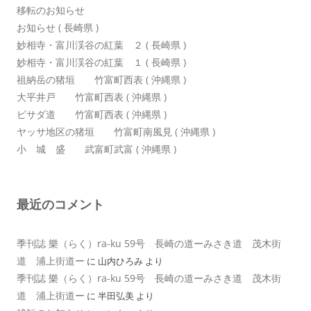
移転のお知らせ
お知らせ ( 長崎県 )
妙相寺・富川渓谷の紅葉 ２ ( 長崎県 )
妙相寺・富川渓谷の紅葉 １ ( 長崎県 )
祖納岳の猪垣 竹富町西表 ( 沖縄県 )
大平井戸 竹富町西表 ( 沖縄県 )
ピサダ道 竹富町西表 ( 沖縄県 )
ヤッサ地区の猪垣 竹富町南風見 ( 沖縄県 )
小 城 盛 武富町武富 ( 沖縄県 )
最近のコメント
季刊誌 樂（らく）ra-ku 59号 長崎の道ーみさき道 茂木街
道 浦上街道ー
に
山内ひろみ
より
季刊誌 樂（らく）ra-ku 59号 長崎の道ーみさき道 茂木街
道 浦上街道ー
に
半田弘美
より