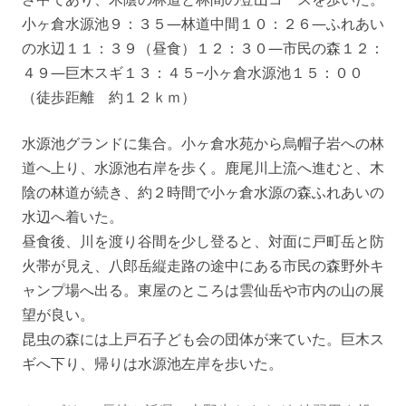
小ヶ倉水源池９：３５—林道中間１０：２６—ふれあい
の水辺１１：３９（昼食）１２：３０—市民の森１２：
４９—巨木スギ１３：４５−小ヶ倉水源池１５：００
（徒歩距離 約１２ｋｍ）
水源池グランドに集合。小ヶ倉水苑から烏帽子岩への林
道へ上り、水源池右岸を歩く。鹿尾川上流へ進むと、木
陰の林道が続き、約２時間で小ヶ倉水源の森ふれあいの
水辺へ着いた。
昼食後、川を渡り谷間を少し登ると、対面に戸町岳と防
火帯が見え、八郎岳縦走路の途中にある市民の森野外キ
ャンプ場へ出る。東屋のところは雲仙岳や市内の山の展
望が良い。
昆虫の森には上戸石子ども会の団体が来ていた。巨木ス
ギへ下り、帰りは水源池左岸を歩いた。