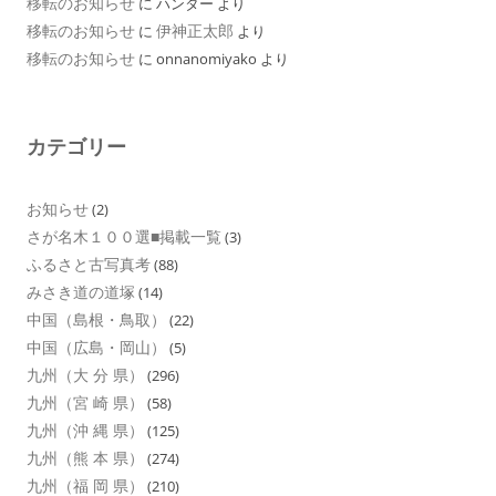
移転のお知らせ
に
ハンター
より
移転のお知らせ
伊神正太郎
に
より
移転のお知らせ
に
onnanomiyako
より
カテゴリー
お知らせ
(2)
さが名木１００選■掲載一覧
(3)
ふるさと古写真考
(88)
みさき道の道塚
(14)
中国（島根・鳥取）
(22)
中国（広島・岡山）
(5)
九州（大 分 県）
(296)
九州（宮 崎 県）
(58)
九州（沖 縄 県）
(125)
九州（熊 本 県）
(274)
九州（福 岡 県）
(210)