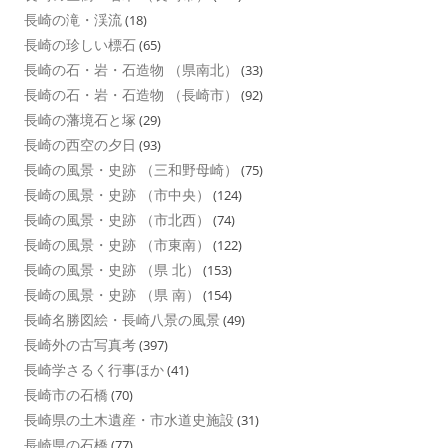
長崎の滝・渓流
(18)
長崎の珍しい標石
(65)
長崎の石・岩・石造物 （県南北）
(33)
長崎の石・岩・石造物 （長崎市）
(92)
長崎の藩境石と塚
(29)
長崎の西空の夕日
(93)
長崎の風景・史跡 （三和野母崎）
(75)
長崎の風景・史跡 （市中央）
(124)
長崎の風景・史跡 （市北西）
(74)
長崎の風景・史跡 （市東南）
(122)
長崎の風景・史跡 （県 北）
(153)
長崎の風景・史跡 （県 南）
(154)
長崎名勝図絵・長崎八景の風景
(49)
長崎外の古写真考
(397)
長崎学さるく行事ほか
(41)
長崎市の石橋
(70)
長崎県の土木遺産・市水道史施設
(31)
長崎県の石橋
(77)