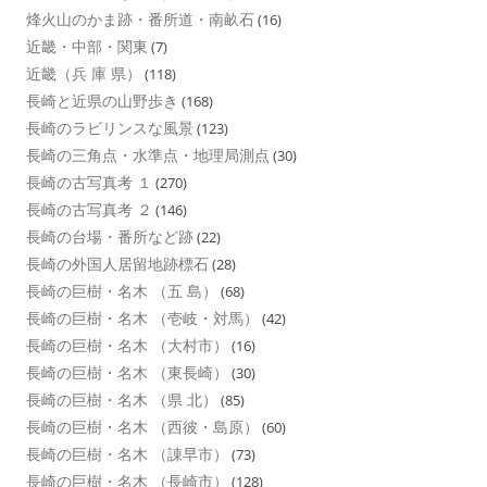
烽火山のかま跡・番所道・南畝石
(16)
近畿・中部・関東
(7)
近畿（兵 庫 県）
(118)
長崎と近県の山野歩き
(168)
長崎のラビリンスな風景
(123)
長崎の三角点・水準点・地理局測点
(30)
長崎の古写真考 １
(270)
長崎の古写真考 ２
(146)
長崎の台場・番所など跡
(22)
長崎の外国人居留地跡標石
(28)
長崎の巨樹・名木 （五 島）
(68)
長崎の巨樹・名木 （壱岐・対馬）
(42)
長崎の巨樹・名木 （大村市）
(16)
長崎の巨樹・名木 （東長崎）
(30)
長崎の巨樹・名木 （県 北）
(85)
長崎の巨樹・名木 （西彼・島原）
(60)
長崎の巨樹・名木 （諌早市）
(73)
長崎の巨樹・名木 （長崎市）
(128)