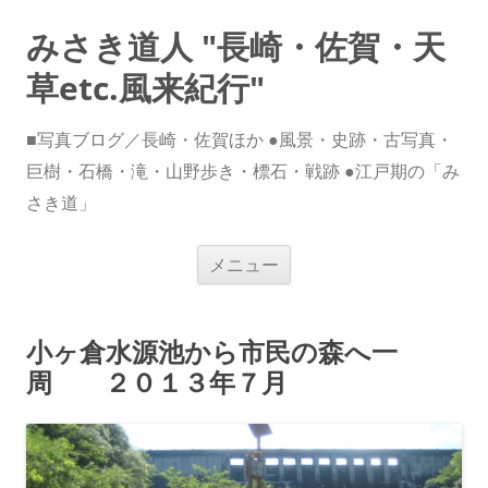
みさき道人 "長崎・佐賀・天
草etc.風来紀行"
■写真ブログ／長崎・佐賀ほか ●風景・史跡・古写真・
巨樹・石橋・滝・山野歩き・標石・戦跡 ●江戸期の「み
さき道」
コ
メニュー
ン
テ
ン
ツ
へ
小ヶ倉水源池から市民の森へ一
ス
キ
周 ２０１３年７月
ッ
プ