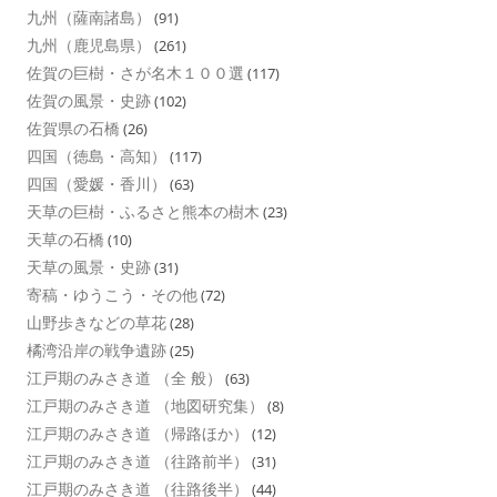
九州（薩南諸島）
(91)
九州（鹿児島県）
(261)
佐賀の巨樹・さが名木１００選
(117)
佐賀の風景・史跡
(102)
佐賀県の石橋
(26)
四国（徳島・高知）
(117)
四国（愛媛・香川）
(63)
天草の巨樹・ふるさと熊本の樹木
(23)
天草の石橋
(10)
天草の風景・史跡
(31)
寄稿・ゆうこう・その他
(72)
山野歩きなどの草花
(28)
橘湾沿岸の戦争遺跡
(25)
江戸期のみさき道 （全 般）
(63)
江戸期のみさき道 （地図研究集）
(8)
江戸期のみさき道 （帰路ほか）
(12)
江戸期のみさき道 （往路前半）
(31)
江戸期のみさき道 （往路後半）
(44)