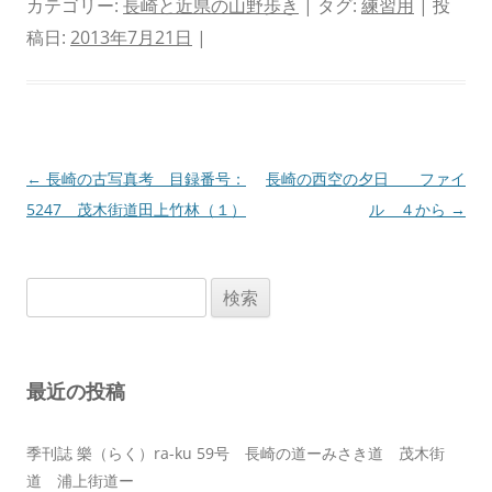
カテゴリー:
長崎と近県の山野歩き
| タグ:
練習用
| 投
稿日:
2013年7月21日
|
投
←
長崎の古写真考 目録番号：
長崎の西空の夕日 ファイ
稿
5247 茂木街道田上竹林（１）
ル ４から
→
ナ
ビ
検
ゲ
索:
ー
シ
最近の投稿
ョ
ン
季刊誌 樂（らく）ra-ku 59号 長崎の道ーみさき道 茂木街
道 浦上街道ー