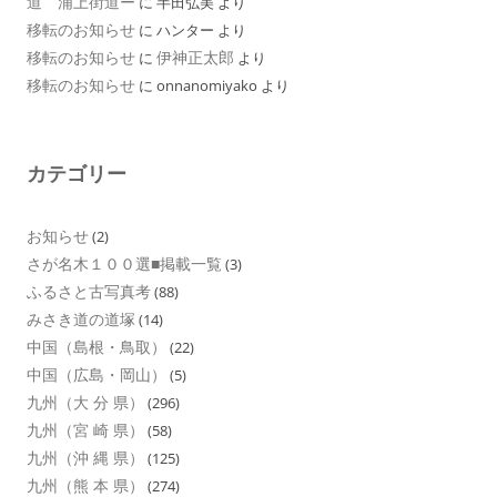
道 浦上街道ー
に
半田弘美
より
移転のお知らせ
に
ハンター
より
移転のお知らせ
伊神正太郎
に
より
移転のお知らせ
に
onnanomiyako
より
カテゴリー
お知らせ
(2)
さが名木１００選■掲載一覧
(3)
ふるさと古写真考
(88)
みさき道の道塚
(14)
中国（島根・鳥取）
(22)
中国（広島・岡山）
(5)
九州（大 分 県）
(296)
九州（宮 崎 県）
(58)
九州（沖 縄 県）
(125)
九州（熊 本 県）
(274)