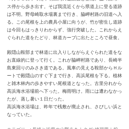
ス停から歩き出す。そば我流近くから県道上に登る道跡
は不明。野母崎取水場裏まで行き、脇岬村路の旧道へ入
る。この尾根を上の農具小屋に向うが、竹が密生し道跡
は今回もはっきりわからず、強行突破した。これからえ
ぐられた道をたどり、林道カーブに出たところで昼食。
殿隠山鞍部まで林道に出入りしながらえぐられた道をな
お直線的に登って行く。これが脇岬村路であり、長崎半
島東回りのみさき道である。風車の見える鞍部からＨル
ートで殿隠山のすぐ下まで行き、高浜尾根を下る。植林
と雑木林内の歩きやすい尾根道となった。古里分れから
高浜海水浴場前へ下った。梅雨明け。雨には遭わなかっ
たが、蒸し暑い１日だった。
高浜海水浴場は、昨年で桟敷が廃止され、さびしい浜と
なっていた。