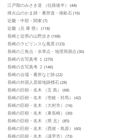
江戸期のみさき道 （往路後半）
(44)
烽火山のかま跡・番所道・南畝石
(16)
近畿・中部・関東
(7)
近畿（兵 庫 県）
(118)
長崎と近県の山野歩き
(168)
長崎のラビリンスな風景
(123)
長崎の三角点・水準点・地理局測点
(30)
長崎の古写真考 １
(270)
長崎の古写真考 ２
(146)
長崎の台場・番所など跡
(22)
長崎の外国人居留地跡標石
(28)
長崎の巨樹・名木 （五 島）
(68)
長崎の巨樹・名木 （壱岐・対馬）
(42)
長崎の巨樹・名木 （大村市）
(16)
長崎の巨樹・名木 （東長崎）
(30)
長崎の巨樹・名木 （県 北）
(85)
長崎の巨樹・名木 （西彼・島原）
(60)
長崎の巨樹・名木 （諌早市）
(73)