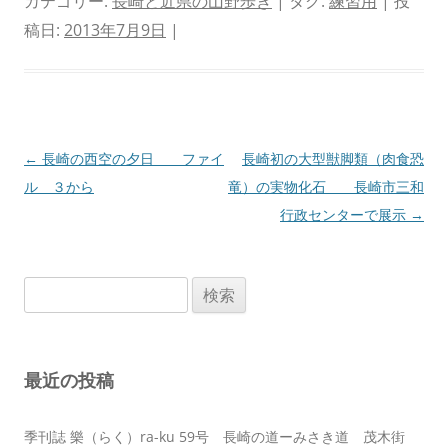
カテゴリー:
長崎と近県の山野歩き
| タグ:
練習用
| 投
稿日:
2013年7月9日
|
投
←
長崎の西空の夕日 ファイ
長崎初の大型獣脚類（肉食恐
稿
ル ３から
竜）の実物化石 長崎市三和
ナ
行政センターで展示
→
ビ
ゲ
検
ー
索:
シ
ョ
最近の投稿
ン
季刊誌 樂（らく）ra-ku 59号 長崎の道ーみさき道 茂木街