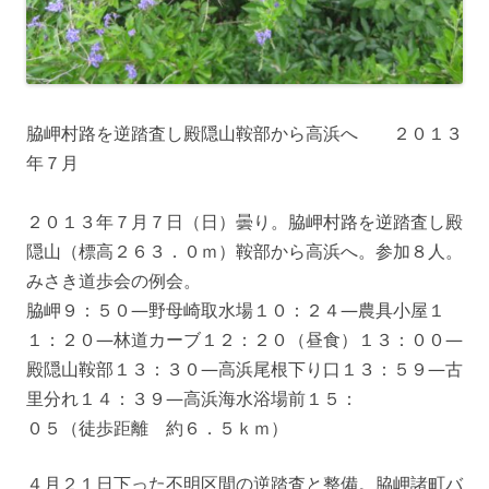
脇岬村路を逆踏査し殿隠山鞍部から高浜へ ２０１３
年７月
２０１３年７月７日（日）曇り。脇岬村路を逆踏査し殿
隠山（標高２６３．０ｍ）鞍部から高浜へ。参加８人。
みさき道歩会の例会。
脇岬９：５０—野母崎取水場１０：２４—農具小屋１
１：２０—林道カーブ１２：２０（昼食）１３：００—
殿隠山鞍部１３：３０—高浜尾根下り口１３：５９—古
里分れ１４：３９—高浜海水浴場前１５：
０５（徒歩距離 約６．５ｋｍ）
４月２１日下った不明区間の逆踏査と整備。脇岬諸町バ