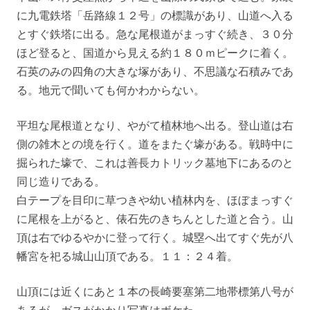
に九電鉄塔「岳路線１２号」の標識があり、山道へ入る
とすぐ鉄塔に出る。急な尾根道がまっすぐ続き、３０分
ほど登ると、国道から見える約１８０ｍピークに着く。
石英のみの四角の大きな塚があり、不思議な石積みであ
る。地元で聞いても何かわからない。
平坦な尾根道となり、やがて植林地へ出る。登山道は右
側の雑木との境を行く。道をまたぐ壕がある。戦時中に
掘られた壕で、これは善長カトリック墓地下にあるのと
同じ造りである。
白テープを目印に草つきや幼い植林内を、ほぼまっすぐ
に尾根を上がると、俵石先のきちんとした道と合う。山
頂は右でゆるやかに登って行く。城塁へ出てすぐ先が八
幡宮を祀る城山山頂である。１１：２４着。
山頂には近くにあと１本の長崎要塞第二地帯標第八号が