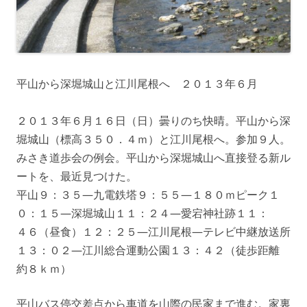
平山から深堀城山と江川尾根へ ２０１３年６月
２０１３年６月１６日（日）曇りのち快晴。平山から深
堀城山（標高３５０．４ｍ）と江川尾根へ。参加９人。
みさき道歩会の例会。平山から深堀城山へ直接登る新ル
ートを、最近見つけた。
平山９：３５—九電鉄塔９：５５—１８０ｍピーク１
０：１５—深堀城山１１：２４—愛宕神社跡１１：
４６（昼食）１２：２５—江川尾根—テレビ中継放送所
１３：０２—江川総合運動公園１３：４２（徒歩距離
約８ｋｍ）
平山バス停交差点から車道を山際の民家まで進む。家裏