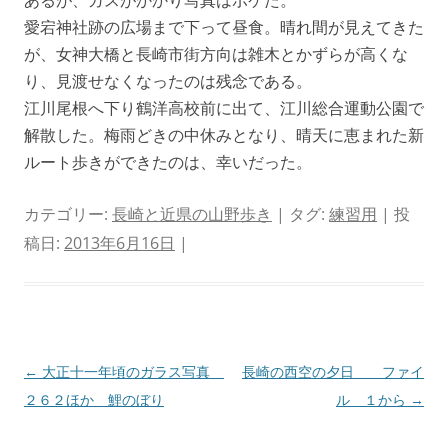
あるが、ガスがかかり写真はボケた。
愛宕神社跡の広場まで下って昼食。晴れ間が見えてきた
が、女神大橋と長崎市街方向は雑木とかずらが高くな
り、見渡せなくなったのは残念である。
江川尾根へ下り鶴洋高校前に出て、江川総合運動公園で
解散した。梅雨どきの中休みとなり、晴天に恵まれた新
ルート歩きができたのは、幸いだった。
カテゴリー:
長崎と近県の山野歩き
| タグ:
練習用
| 投
稿日:
2013年6月16日
|
投
←
大正十一年頃のガラス写真
長崎の西空の夕日 ファイ
稿
２６２ほか 鯉のぼり
ル １から
→
ナ