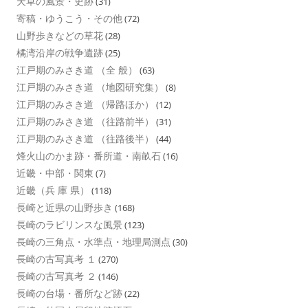
天草の風景・史跡
(31)
寄稿・ゆうこう・その他
(72)
山野歩きなどの草花
(28)
橘湾沿岸の戦争遺跡
(25)
江戸期のみさき道 （全 般）
(63)
江戸期のみさき道 （地図研究集）
(8)
江戸期のみさき道 （帰路ほか）
(12)
江戸期のみさき道 （往路前半）
(31)
江戸期のみさき道 （往路後半）
(44)
烽火山のかま跡・番所道・南畝石
(16)
近畿・中部・関東
(7)
近畿（兵 庫 県）
(118)
長崎と近県の山野歩き
(168)
長崎のラビリンスな風景
(123)
長崎の三角点・水準点・地理局測点
(30)
長崎の古写真考 １
(270)
長崎の古写真考 ２
(146)
長崎の台場・番所など跡
(22)