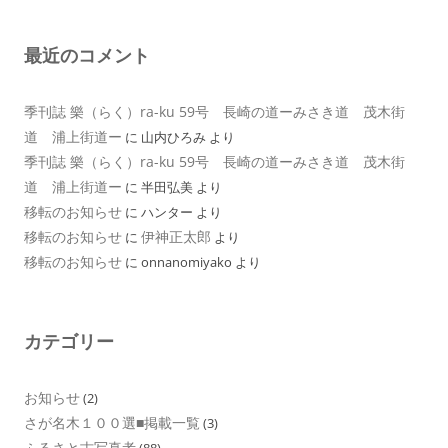
最近のコメント
季刊誌 樂（らく）ra-ku 59号 長崎の道ーみさき道 茂木街
道 浦上街道ー
に
山内ひろみ
より
季刊誌 樂（らく）ra-ku 59号 長崎の道ーみさき道 茂木街
道 浦上街道ー
に
半田弘美
より
移転のお知らせ
に
ハンター
より
移転のお知らせ
伊神正太郎
に
より
移転のお知らせ
に
onnanomiyako
より
カテゴリー
お知らせ
(2)
さが名木１００選■掲載一覧
(3)
ふるさと古写真考