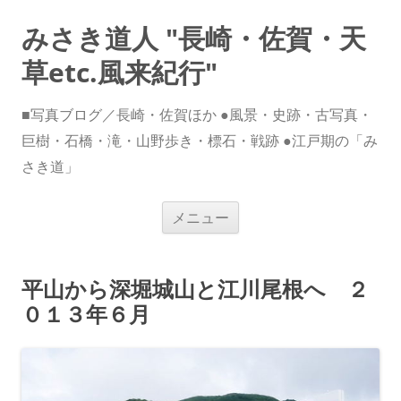
みさき道人 "長崎・佐賀・天
草etc.風来紀行"
■写真ブログ／長崎・佐賀ほか ●風景・史跡・古写真・
巨樹・石橋・滝・山野歩き・標石・戦跡 ●江戸期の「み
さき道」
コ
メニュー
ン
テ
ン
ツ
へ
平山から深堀城山と江川尾根へ ２
ス
キ
０１３年６月
ッ
プ