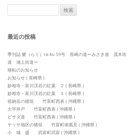
ビ
検
ゲ
索:
ー
シ
最近の投稿
ョ
ン
季刊誌 樂（らく）ra-ku 59号 長崎の道ーみさき道 茂木街
道 浦上街道ー
移転のお知らせ
お知らせ ( 長崎県 )
妙相寺・富川渓谷の紅葉 ２ ( 長崎県 )
妙相寺・富川渓谷の紅葉 １ ( 長崎県 )
祖納岳の猪垣 竹富町西表 ( 沖縄県 )
大平井戸 竹富町西表 ( 沖縄県 )
ピサダ道 竹富町西表 ( 沖縄県 )
ヤッサ地区の猪垣 竹富町南風見 ( 沖縄県 )
小 城 盛 武富町武富 ( 沖縄県 )