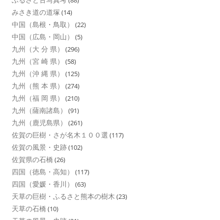
(88)
みさき道の道塚
(14)
中国（島根・鳥取）
(22)
中国（広島・岡山）
(5)
九州（大 分 県）
(296)
九州（宮 崎 県）
(58)
九州（沖 縄 県）
(125)
九州（熊 本 県）
(274)
九州（福 岡 県）
(210)
九州（薩南諸島）
(91)
九州（鹿児島県）
(261)
佐賀の巨樹・さが名木１００選
(117)
佐賀の風景・史跡
(102)
佐賀県の石橋
(26)
四国（徳島・高知）
(117)
四国（愛媛・香川）
(63)
天草の巨樹・ふるさと熊本の樹木
(23)
天草の石橋
(10)