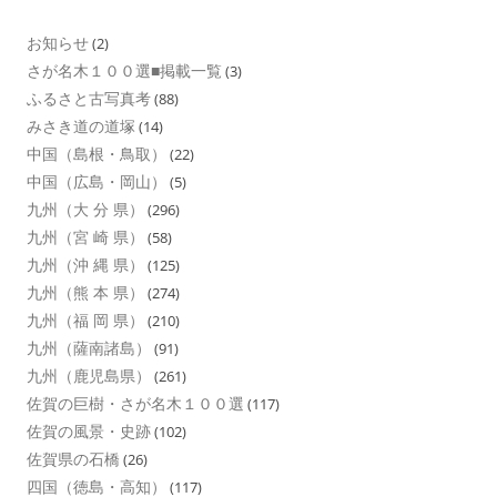
お知らせ
(2)
さが名木１００選■掲載一覧
(3)
ふるさと古写真考
(88)
みさき道の道塚
(14)
中国（島根・鳥取）
(22)
中国（広島・岡山）
(5)
九州（大 分 県）
(296)
九州（宮 崎 県）
(58)
九州（沖 縄 県）
(125)
九州（熊 本 県）
(274)
九州（福 岡 県）
(210)
九州（薩南諸島）
(91)
九州（鹿児島県）
(261)
佐賀の巨樹・さが名木１００選
(117)
佐賀の風景・史跡
(102)
佐賀県の石橋
(26)
四国（徳島・高知）
(117)