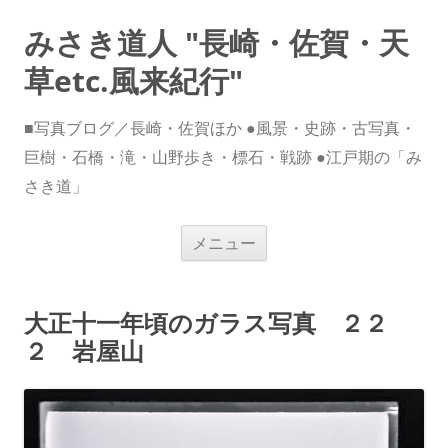
みさき道人 "長崎・佐賀・天
草etc.風来紀行"
■写真ブログ／長崎・佐賀ほか ●風景・史跡・古写真・
巨樹・石橋・滝・山野歩き・標石・戦跡 ●江戸期の「み
さき道」
コ
メニュー
ン
テ
ン
ツ
へ
大正十一年頃のガラス写真 ２２
ス
キ
２ 岩屋山
ッ
プ