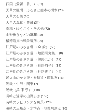
四国（愛媛・香川）
(63)
天草の巨樹・ふるさと熊本の樹木
(23)
天草の石橋
(10)
天草の風景・史跡
(31)
寄稿・ゆうこう・その他
(72)
山野歩きなどの草花
(28)
橘湾沿岸の戦争遺跡
(25)
江戸期のみさき道 （全 般）
(63)
江戸期のみさき道 （地図研究集）
(8)
江戸期のみさき道 （帰路ほか）
(12)
江戸期のみさき道 （往路前半）
(31)
江戸期のみさき道 （往路後半）
(44)
烽火山のかま跡・番所道・南畝石
(16)
近畿・中部・関東
(7)
近畿（兵 庫 県）
(118)
長崎と近県の山野歩き
(168)
長崎のラビリンスな風景
(123)
長崎の三角点・水準点・地理局測点
(30)