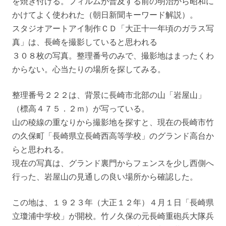
を焼き付ける。フィルムが普及する前の明治から昭和に
かけてよく使われた（朝日新聞キーワード解説）。
スタジオアートアイ制作ＣＤ「大正十一年頃のガラス写
真」は、長崎を撮影していると思われる
３０８枚の写真。整理番号のみで、撮影地はまったくわ
からない。心当たりの場所を探してみる。
整理番号２２２は、背景に長崎市北部の山「岩屋山」
（標高４７５．２ｍ）が写っている。
山の稜線の重なりから撮影地を探すと、現在の長崎市竹
の久保町「長崎県立長崎西高等学校」のグランド高台か
らと思われる。
現在の写真は、グランド裏門からフェンスを少し西側へ
行った、岩屋山の見通しの良い場所から確認した。
この地は、１９２３年（大正１２年）４月１日「長崎県
立瓊浦中学校」が開校。竹ノ久保の元長崎重砲兵大隊兵