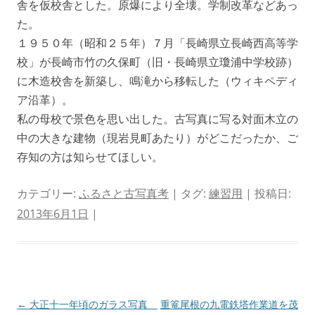
舎を仮校舎とした。原爆により全壊。学制改革などあっ
た。
１９５０年（昭和２５年）７月「長崎県立長崎西高等学
校」が長崎市竹の久保町（旧・長崎県立瓊浦中学校跡）
に木造校舎を新築し、鳴滝から移転した（ウィキペディ
ア沿革）。
私の母校で景色を思い出した。古写真に写る対面木立の
中の大きな建物（現岩見町あたり）がどこだったか、ご
存知の方は知らせてほしい。
カテゴリー:
ふるさと古写真考
| タグ:
練習用
| 投稿日:
2013年6月1日
|
投
←
大正十一年頃のガラス写真
重篭尾根の九電鉄塔作業道を茂