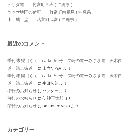
ピサダ道 竹富町西表 ( 沖縄県 )
ヤッサ地区の猪垣 竹富町南風見 ( 沖縄県 )
小 城 盛 武富町武富 ( 沖縄県 )
最近のコメント
季刊誌 樂（らく）ra-ku 59号 長崎の道ーみさき道 茂木街
道 浦上街道ー
に
山内ひろみ
より
季刊誌 樂（らく）ra-ku 59号 長崎の道ーみさき道 茂木街
道 浦上街道ー
に
半田弘美
より
移転のお知らせ
に
ハンター
より
移転のお知らせ
伊神正太郎
に
より
移転のお知らせ
に
onnanomiyako
より
カテゴリー