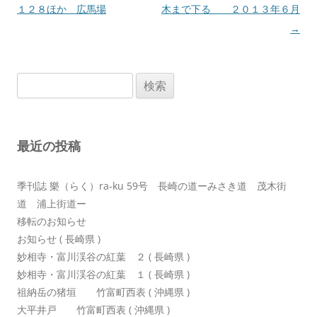
稿
１２８ほか 広馬場
木まで下る ２０１３年６月
ナ
→
ビ
ゲ
検
ー
索:
シ
ョ
最近の投稿
ン
季刊誌 樂（らく）ra-ku 59号 長崎の道ーみさき道 茂木街
道 浦上街道ー
移転のお知らせ
お知らせ ( 長崎県 )
妙相寺・富川渓谷の紅葉 ２ ( 長崎県 )
妙相寺・富川渓谷の紅葉 １ ( 長崎県 )
祖納岳の猪垣 竹富町西表 ( 沖縄県 )
大平井戸 竹富町西表 ( 沖縄県 )