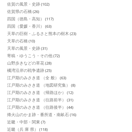
佐賀の風景・史跡
(102)
佐賀県の石橋
(26)
四国（徳島・高知）
(117)
四国（愛媛・香川）
(63)
天草の巨樹・ふるさと熊本の樹木
(23)
天草の石橋
(10)
天草の風景・史跡
(31)
寄稿・ゆうこう・その他
(72)
山野歩きなどの草花
(28)
橘湾沿岸の戦争遺跡
(25)
江戸期のみさき道 （全 般）
(63)
江戸期のみさき道 （地図研究集）
(8)
江戸期のみさき道 （帰路ほか）
(12)
江戸期のみさき道 （往路前半）
(31)
江戸期のみさき道 （往路後半）
(44)
烽火山のかま跡・番所道・南畝石
(16)
近畿・中部・関東
(7)
近畿（兵 庫 県）
(118)