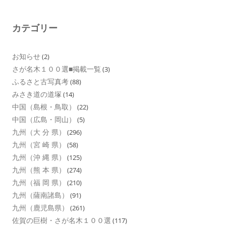
カテゴリー
お知らせ
(2)
さが名木１００選■掲載一覧
(3)
ふるさと古写真考
(88)
みさき道の道塚
(14)
中国（島根・鳥取）
(22)
中国（広島・岡山）
(5)
九州（大 分 県）
(296)
九州（宮 崎 県）
(58)
九州（沖 縄 県）
(125)
九州（熊 本 県）
(274)
九州（福 岡 県）
(210)
九州（薩南諸島）
(91)
九州（鹿児島県）
(261)
佐賀の巨樹・さが名木１００選
(117)