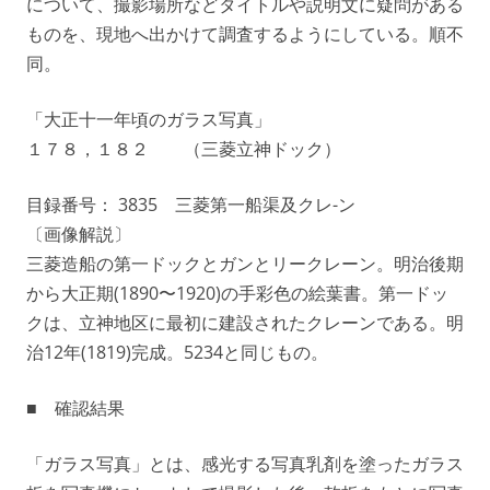
について、撮影場所などタイトルや説明文に疑問がある
ものを、現地へ出かけて調査するようにしている。順不
同。
「大正十一年頃のガラス写真」
１７８，１８２ （三菱立神ドック）
目録番号： 3835 三菱第一船渠及クレ-ン
〔画像解説〕
三菱造船の第一ドックとガンとリークレーン。明治後期
から大正期(1890〜1920)の手彩色の絵葉書。第一ドッ
クは、立神地区に最初に建設されたクレーンである。明
治12年(1819)完成。5234と同じもの。
■ 確認結果
「ガラス写真」とは、感光する写真乳剤を塗ったガラス