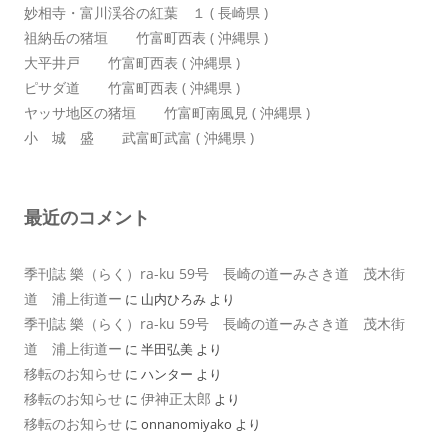
妙相寺・富川渓谷の紅葉 １ ( 長崎県 )
祖納岳の猪垣 竹富町西表 ( 沖縄県 )
大平井戸 竹富町西表 ( 沖縄県 )
ピサダ道 竹富町西表 ( 沖縄県 )
ヤッサ地区の猪垣 竹富町南風見 ( 沖縄県 )
小 城 盛 武富町武富 ( 沖縄県 )
最近のコメント
季刊誌 樂（らく）ra-ku 59号 長崎の道ーみさき道 茂木街
道 浦上街道ー
に
山内ひろみ
より
季刊誌 樂（らく）ra-ku 59号 長崎の道ーみさき道 茂木街
道 浦上街道ー
に
半田弘美
より
移転のお知らせ
に
ハンター
より
移転のお知らせ
伊神正太郎
に
より
移転のお知らせ
に
onnanomiyako
より