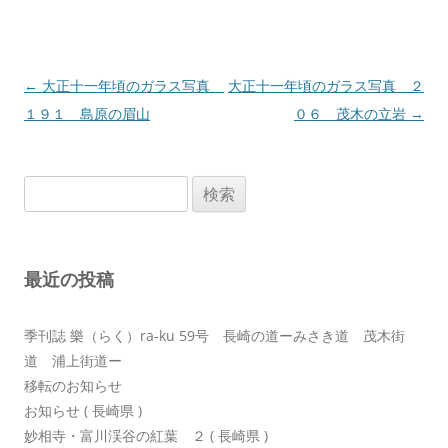
投
←
大正十一年頃のガラス写真
大正十一年頃のガラス写真 ２
稿
１９１ 島原の眉山
０６ 茂木の立岩
→
ナ
ビ
検
ゲ
索:
ー
シ
最近の投稿
ョ
ン
季刊誌 樂（らく）ra-ku 59号 長崎の道ーみさき道 茂木街
道 浦上街道ー
移転のお知らせ
お知らせ ( 長崎県 )
妙相寺・富川渓谷の紅葉 ２ ( 長崎県 )