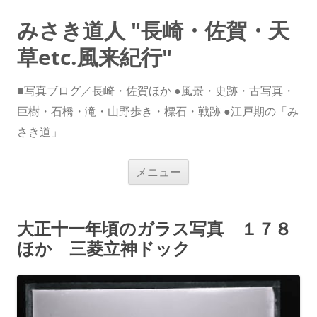
みさき道人 "長崎・佐賀・天
草etc.風来紀行"
■写真ブログ／長崎・佐賀ほか ●風景・史跡・古写真・
巨樹・石橋・滝・山野歩き・標石・戦跡 ●江戸期の「み
さき道」
コ
メニュー
ン
テ
ン
ツ
へ
大正十一年頃のガラス写真 １７８
ス
キ
ほか 三菱立神ドック
ッ
プ