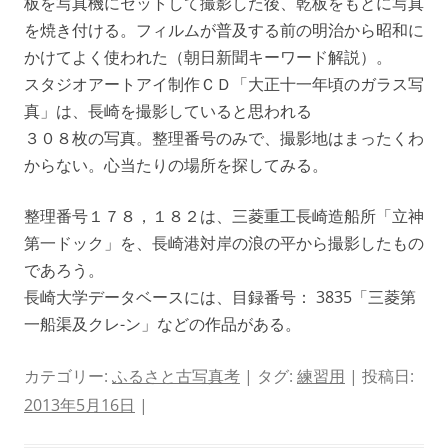
板を写真機にセットして撮影した後、乾板をもとに写真
を焼き付ける。フィルムが普及する前の明治から昭和に
かけてよく使われた（朝日新聞キーワード解説）。
スタジオアートアイ制作ＣＤ「大正十一年頃のガラス写
真」は、長崎を撮影していると思われる
３０８枚の写真。整理番号のみで、撮影地はまったくわ
からない。心当たりの場所を探してみる。
整理番号１７８，１８２は、三菱重工長崎造船所「立神
第一ドック」を、長崎港対岸の浪の平から撮影したもの
であろう。
長崎大学データベースには、目録番号： 3835「三菱第
一船渠及クレ-ン」などの作品がある。
カテゴリー:
ふるさと古写真考
| タグ:
練習用
| 投稿日:
2013年5月16日
|