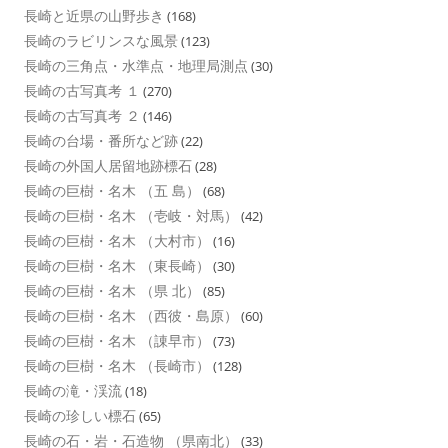
長崎と近県の山野歩き
(168)
長崎のラビリンスな風景
(123)
長崎の三角点・水準点・地理局測点
(30)
長崎の古写真考 １
(270)
長崎の古写真考 ２
(146)
長崎の台場・番所など跡
(22)
長崎の外国人居留地跡標石
(28)
長崎の巨樹・名木 （五 島）
(68)
長崎の巨樹・名木 （壱岐・対馬）
(42)
長崎の巨樹・名木 （大村市）
(16)
長崎の巨樹・名木 （東長崎）
(30)
長崎の巨樹・名木 （県 北）
(85)
長崎の巨樹・名木 （西彼・島原）
(60)
長崎の巨樹・名木 （諌早市）
(73)
長崎の巨樹・名木 （長崎市）
(128)
長崎の滝・渓流
(18)
長崎の珍しい標石
(65)
長崎の石・岩・石造物 （県南北）
(33)