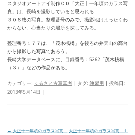
スタジオアートアイ制作ＣＤ「大正十一年頃のガラス写
真」は、長崎を撮影していると思われる
３０８枚の写真。整理番号のみで、撮影地はまったくわ
からない。心当たりの場所を探してみる。
整理番号１７７は、「茂木桟橋」を後ろの弁天山の高台
から撮影した写真であろう。
長崎大学データベースに、目録番号：5262「茂木桟橋
（３）」などの作品がある。
カテゴリー:
ふるさと古写真考
| タグ:
練習用
| 投稿日:
2013年5月14日
|
投
←
大正十一年頃のガラス写真
大正十一年頃のガラス写真 １