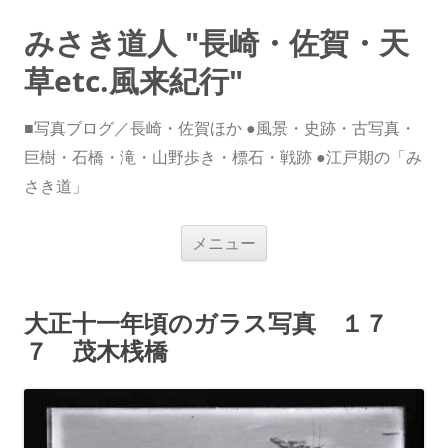
みさき道人 "長崎・佐賀・天
草etc.風来紀行"
■写真ブログ／長崎・佐賀ほか ●風景・史跡・古写真・
巨樹・石橋・滝・山野歩き・標石・戦跡 ●江戸期の「み
さき道」
コ
メニュー
ン
テ
ン
ツ
へ
大正十一年頃のガラス写真 １７
ス
キ
７ 茂木桟橋
ッ
プ