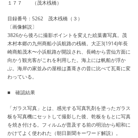
１７７ （茂木桟橋）
目録番号：5262 茂木桟橋（３）
〔画像解説〕
3826から後ろに撮影ポイントを変えた絵葉書写真。茂
木村本郷の九州商船小浜航路の桟橋。大正3(1914)年長
崎商船茂木〜小浜航路が開設され、長崎から雲仙方面に
向かう観光客がこれを利用した。海上には帆船が浮か
ぶ。海岸の家並みの屋根は藁葺きの昔に比べて瓦葺に変
わっている。
■ 確認結果
「ガラス写真」とは、感光する写真乳剤を塗ったガラス
板を写真機にセットして撮影した後、乾板をもとに写真
を焼き付ける。フィルムが普及する前の明治から昭和に
かけてよく使われた（朝日新聞キーワード解説）。