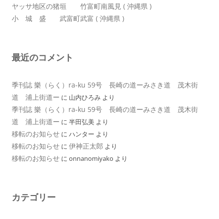
ヤッサ地区の猪垣 竹富町南風見 ( 沖縄県 )
小 城 盛 武富町武富 ( 沖縄県 )
最近のコメント
季刊誌 樂（らく）ra-ku 59号 長崎の道ーみさき道 茂木街
道 浦上街道ー
に
山内ひろみ
より
季刊誌 樂（らく）ra-ku 59号 長崎の道ーみさき道 茂木街
道 浦上街道ー
に
半田弘美
より
移転のお知らせ
に
ハンター
より
移転のお知らせ
伊神正太郎
に
より
移転のお知らせ
に
onnanomiyako
より
カテゴリー