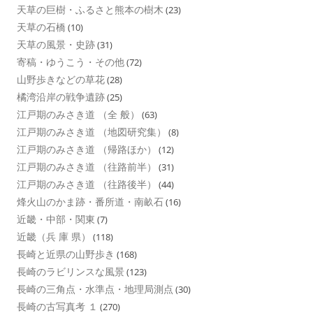
天草の巨樹・ふるさと熊本の樹木
(23)
天草の石橋
(10)
天草の風景・史跡
(31)
寄稿・ゆうこう・その他
(72)
山野歩きなどの草花
(28)
橘湾沿岸の戦争遺跡
(25)
江戸期のみさき道 （全 般）
(63)
江戸期のみさき道 （地図研究集）
(8)
江戸期のみさき道 （帰路ほか）
(12)
江戸期のみさき道 （往路前半）
(31)
江戸期のみさき道 （往路後半）
(44)
烽火山のかま跡・番所道・南畝石
(16)
近畿・中部・関東
(7)
近畿（兵 庫 県）
(118)
長崎と近県の山野歩き
(168)
長崎のラビリンスな風景
(123)
長崎の三角点・水準点・地理局測点
(30)
長崎の古写真考 １
(270)