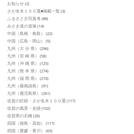
お知らせ
(2)
さが名木１００選■掲載一覧
(3)
ふるさと古写真考
(88)
みさき道の道塚
(14)
中国（島根・鳥取）
(22)
中国（広島・岡山）
(5)
九州（大 分 県）
(296)
九州（宮 崎 県）
(58)
九州（沖 縄 県）
(125)
九州（熊 本 県）
(274)
九州（福 岡 県）
(210)
九州（薩南諸島）
(91)
九州（鹿児島県）
(261)
佐賀の巨樹・さが名木１００選
(117)
佐賀の風景・史跡
(102)
佐賀県の石橋
(26)
四国（徳島・高知）
(117)
四国（愛媛・香川）
(63)