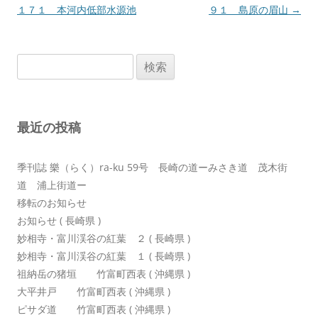
稿
１７１ 本河内低部水源池
９１ 島原の眉山
→
ナ
ビ
検
ゲ
索:
ー
シ
最近の投稿
ョ
ン
季刊誌 樂（らく）ra-ku 59号 長崎の道ーみさき道 茂木街
道 浦上街道ー
移転のお知らせ
お知らせ ( 長崎県 )
妙相寺・富川渓谷の紅葉 ２ ( 長崎県 )
妙相寺・富川渓谷の紅葉 １ ( 長崎県 )
祖納岳の猪垣 竹富町西表 ( 沖縄県 )
大平井戸 竹富町西表 ( 沖縄県 )
ピサダ道 竹富町西表 ( 沖縄県 )