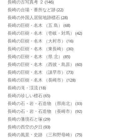
長崎の古写真考 ２
(146)
長崎の台場・番所など跡
(22)
長崎の外国人居留地跡標石
(28)
長崎の巨樹・名木 （五 島）
(68)
長崎の巨樹・名木 （壱岐・対馬）
(42)
長崎の巨樹・名木 （大村市）
(16)
長崎の巨樹・名木 （東長崎）
(30)
長崎の巨樹・名木 （県 北）
(85)
長崎の巨樹・名木 （西彼・島原）
(60)
長崎の巨樹・名木 （諌早市）
(73)
長崎の巨樹・名木 （長崎市）
(128)
長崎の滝・渓流
(18)
長崎の珍しい標石
(65)
長崎の石・岩・石造物 （県南北）
(33)
長崎の石・岩・石造物 （長崎市）
(92)
長崎の藩境石と塚
(29)
長崎の西空の夕日
(93)
長崎の風景・史跡 （三和野母崎）
(75)