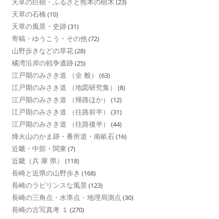
天草の巨樹・ふるさと熊本の樹木
(23)
天草の石橋
(10)
天草の風景・史跡
(31)
寄稿・ゆうこう・その他
(72)
山野歩きなどの草花
(28)
橘湾沿岸の戦争遺跡
(25)
江戸期のみさき道 （全 般）
(63)
江戸期のみさき道 （地図研究集）
(8)
江戸期のみさき道 （帰路ほか）
(12)
江戸期のみさき道 （往路前半）
(31)
江戸期のみさき道 （往路後半）
(44)
烽火山のかま跡・番所道・南畝石
(16)
近畿・中部・関東
(7)
近畿（兵 庫 県）
(118)
長崎と近県の山野歩き
(168)
長崎のラビリンスな風景
(123)
長崎の三角点・水準点・地理局測点
(30)
長崎の古写真考 １
(270)