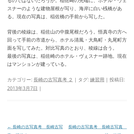
るのではないだろうか。稲佐崎の先端に、ホテル・ヴェ
スナーのような建物屋根が写り、海岸に白い桟橋があ
る。現在の写真は、稲佐橋の手前から写した。
背後の稜線は、稲佐山の中腹尾根だろう。悟真寺の方へ
回って手前の市道から、ホテル清風・大鳥町・丸尾町方
面を写してみた。対比写真のとおり、稜線は合う。
最後の写真は、稲佐崎のホテル・ヴぇスナー跡地。現在
はマンションが建っている。
カテゴリー:
長崎の古写真考 ２
| タグ:
練習用
| 投稿日:
2013年3月7日
|
投
←
長崎の古写真考 長崎古写
長崎の古写真考 長崎古写真