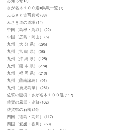
お知らせ
(2)
さが名木１００選■掲載一覧
(3)
ふるさと古写真考
(88)
みさき道の道塚
(14)
中国（島根・鳥取）
(22)
中国（広島・岡山）
(5)
九州（大 分 県）
(296)
九州（宮 崎 県）
(58)
九州（沖 縄 県）
(125)
九州（熊 本 県）
(274)
九州（福 岡 県）
(210)
九州（薩南諸島）
(91)
九州（鹿児島県）
(261)
佐賀の巨樹・さが名木１００選
(117)
佐賀の風景・史跡
(102)
佐賀県の石橋
(26)
四国（徳島・高知）
(117)
四国（愛媛・香川）
(63)