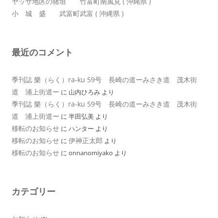
ヤッサ地区の猪垣 竹富町南風見 ( 沖縄県 )
小 城 盛 武富町武富 ( 沖縄県 )
最近のコメント
季刊誌 樂（らく）ra-ku 59号 長崎の道ーみさき道 茂木街
道 浦上街道ー
に
山内ひろみ
より
季刊誌 樂（らく）ra-ku 59号 長崎の道ーみさき道 茂木街
道 浦上街道ー
に
半田弘美
より
移転のお知らせ
に
ハンター
より
移転のお知らせ
伊神正太郎
に
より
移転のお知らせ
に
onnanomiyako
より
カテゴリー