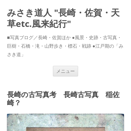
みさき道人 "長崎・佐賀・天
草etc.風来紀行"
■写真ブログ／長崎・佐賀ほか ●風景・史跡・古写真・
巨樹・石橋・滝・山野歩き・標石・戦跡 ●江戸期の「み
さき道」
コ
メニュー
ン
テ
ン
ツ
へ
長崎の古写真考 長崎古写真 稲佐
ス
キ
崎？
ッ
プ