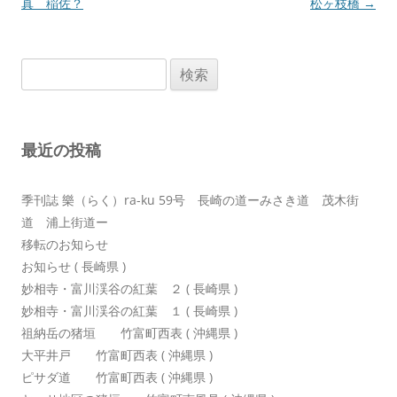
稿
真 稲佐？
松ヶ枝橋
→
ナ
ビ
検
ゲ
索:
ー
シ
最近の投稿
ョ
ン
季刊誌 樂（らく）ra-ku 59号 長崎の道ーみさき道 茂木街
道 浦上街道ー
移転のお知らせ
お知らせ ( 長崎県 )
妙相寺・富川渓谷の紅葉 ２ ( 長崎県 )
妙相寺・富川渓谷の紅葉 １ ( 長崎県 )
祖納岳の猪垣 竹富町西表 ( 沖縄県 )
大平井戸 竹富町西表 ( 沖縄県 )
ピサダ道 竹富町西表 ( 沖縄県 )