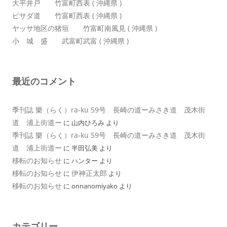
大平井戸 竹富町西表 ( 沖縄県 )
ピサダ道 竹富町西表 ( 沖縄県 )
ヤッサ地区の猪垣 竹富町南風見 ( 沖縄県 )
小 城 盛 武富町武富 ( 沖縄県 )
最近のコメント
季刊誌 樂（らく）ra-ku 59号 長崎の道ーみさき道 茂木街
道 浦上街道ー
に
山内ひろみ
より
季刊誌 樂（らく）ra-ku 59号 長崎の道ーみさき道 茂木街
道 浦上街道ー
に
半田弘美
より
移転のお知らせ
に
ハンター
より
移転のお知らせ
伊神正太郎
に
より
移転のお知らせ
に
onnanomiyako
より
カテゴリー