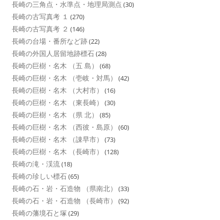
長崎の三角点・水準点・地理局測点
(30)
長崎の古写真考 １
(270)
長崎の古写真考 ２
(146)
長崎の台場・番所など跡
(22)
長崎の外国人居留地跡標石
(28)
長崎の巨樹・名木 （五 島）
(68)
長崎の巨樹・名木 （壱岐・対馬）
(42)
長崎の巨樹・名木 （大村市）
(16)
長崎の巨樹・名木 （東長崎）
(30)
長崎の巨樹・名木 （県 北）
(85)
長崎の巨樹・名木 （西彼・島原）
(60)
長崎の巨樹・名木 （諌早市）
(73)
長崎の巨樹・名木 （長崎市）
(128)
長崎の滝・渓流
(18)
長崎の珍しい標石
(65)
長崎の石・岩・石造物 （県南北）
(33)
長崎の石・岩・石造物 （長崎市）
(92)
長崎の藩境石と塚
(29)