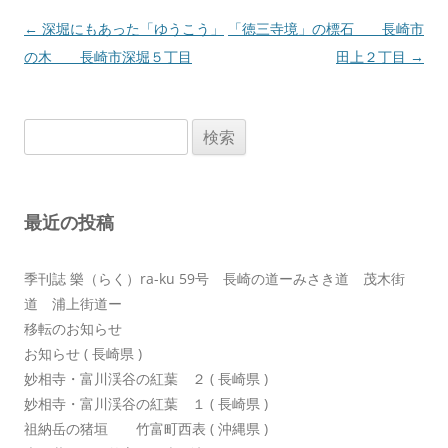
投
←
深堀にもあった「ゆうこう」
「徳三寺境」の標石 長崎市
稿
の木 長崎市深堀５丁目
田上２丁目
→
ナ
ビ
検
ゲ
索:
ー
シ
最近の投稿
ョ
ン
季刊誌 樂（らく）ra-ku 59号 長崎の道ーみさき道 茂木街
道 浦上街道ー
移転のお知らせ
お知らせ ( 長崎県 )
妙相寺・富川渓谷の紅葉 ２ ( 長崎県 )
妙相寺・富川渓谷の紅葉 １ ( 長崎県 )
祖納岳の猪垣 竹富町西表 ( 沖縄県 )