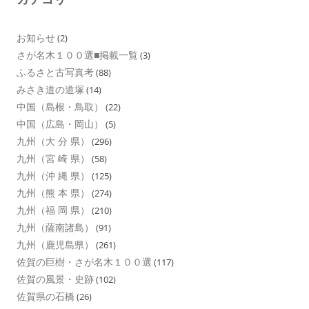
お知らせ
(2)
さが名木１００選■掲載一覧
(3)
ふるさと古写真考
(88)
みさき道の道塚
(14)
中国（島根・鳥取）
(22)
中国（広島・岡山）
(5)
九州（大 分 県）
(296)
九州（宮 崎 県）
(58)
九州（沖 縄 県）
(125)
九州（熊 本 県）
(274)
九州（福 岡 県）
(210)
九州（薩南諸島）
(91)
九州（鹿児島県）
(261)
佐賀の巨樹・さが名木１００選
(117)
佐賀の風景・史跡
(102)
佐賀県の石橋
(26)