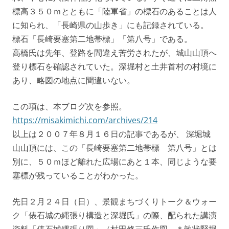
標高３５０ｍとともに「陸軍省」の標石のあることは人
に知られ、「長崎県の山歩き」にも記録されている。
標石「長崎要塞第二地帯標」「第八号」である。
高橋氏は先年、登路を間違え苦労されたが、城山山頂へ
登り標石を確認されていた。深堀村と土井首村の村境に
あり、略図の地点に間違いない。
この項は、本ブログ次を参照。
https://misakimichi.com/archives/214
以上は２００７年８月１６日の記事であるが、 深堀城
山山頂には、この「長崎要塞第二地帯標 第八号」とは
別に、５０ｍほど離れた広場にあと１本、同じような要
塞標が残っていることがわかった。
先日２月２４日（日）、景観まちづくりトーク＆ウォー
ク「俵石城の縄張り構造と深堀氏」の際、配られた講演