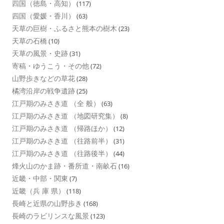
四国（徳島・高知）
(117)
四国（愛媛・香川）
(63)
天草の巨樹・ふるさと熊本の樹木
(23)
天草の石橋
(10)
天草の風景・史跡
(31)
寄稿・ゆうこう・その他
(72)
山野歩きなどの草花
(28)
橘湾沿岸の戦争遺跡
(25)
江戸期のみさき道 （全 般）
(63)
江戸期のみさき道 （地図研究集）
(8)
江戸期のみさき道 （帰路ほか）
(12)
江戸期のみさき道 （往路前半）
(31)
江戸期のみさき道 （往路後半）
(44)
烽火山のかま跡・番所道・南畝石
(16)
近畿・中部・関東
(7)
近畿（兵 庫 県）
(118)
長崎と近県の山野歩き
(168)
長崎のラビリンスな風景
(123)