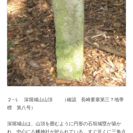
２−Ｌ 深堀城山山頂 （確認 長崎要塞第三？地帯
標 第八号）
深堀城山は、山頂を囲むように円形の石垣城塁が築か
れ、中心に八幡神社が祀られている。すぐ近くに三角点