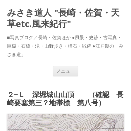
みさき道人 "長崎・佐賀・天
草etc.風来紀行"
■写真ブログ／長崎・佐賀ほか ●風景・史跡・古写真・
巨樹・石橋・滝・山野歩き・標石・戦跡 ●江戸期の「み
さき道」
コ
メニュー
ン
テ
ン
ツ
へ
２−Ｌ 深堀城山山頂 （確認 長
ス
キ
崎要塞第三？地帯標 第八号）
ッ
プ