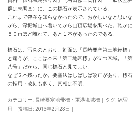
資料「俵石城縄張り図」（村田修三氏作図 ＊畝状竪堀
群は未調査）に、この標石が表示されている。
これまで存在を知らなかったので、おかしいなと思いな
がら、深堀城山へ着いてから山頂広場を調べた。確かに
５０ｍほど離れて、あと１本があったのである。
標石は、写真のとおり。刻面は「長崎要塞第三地帯標」
と違うが、ここは本来「第二地帯標」が立つ区域。「第
八号」だから、同じ標石と見てよい。
なぜ２本残ったか。要塞法はしばしば改正があり、標石
の転用・改刻も多く、真相は不明。
カテゴリー:
長崎要塞地帯標・軍港境域標
| タグ:
練習
用
| 投稿日:
2013年2月28日
|