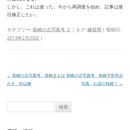
しかし、これは違った。今から再調査を始め、記事は後
日修正したい。
カテゴリー:
長崎の古写真考 ２
| タグ:
練習用
| 投稿日:
2013年2月23日
|
投
←
長崎の古写真考 長崎古えは
長崎の古写真考 長崎手彩色古
稿
がき 杉山橋
写真 お栄の桟橋？
→
ナ
ビ
検
ゲ
索:
ー
シ