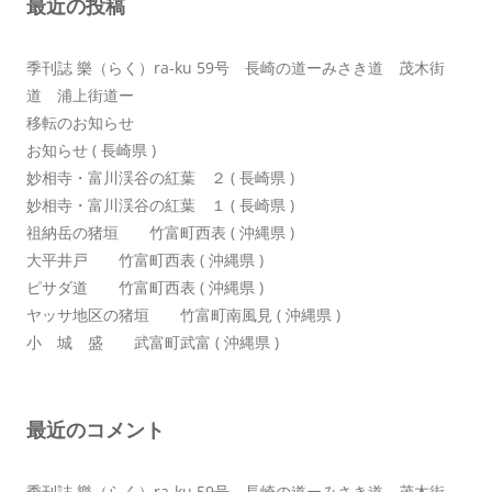
最近の投稿
ョ
ン
季刊誌 樂（らく）ra-ku 59号 長崎の道ーみさき道 茂木街
道 浦上街道ー
移転のお知らせ
お知らせ ( 長崎県 )
妙相寺・富川渓谷の紅葉 ２ ( 長崎県 )
妙相寺・富川渓谷の紅葉 １ ( 長崎県 )
祖納岳の猪垣 竹富町西表 ( 沖縄県 )
大平井戸 竹富町西表 ( 沖縄県 )
ピサダ道 竹富町西表 ( 沖縄県 )
ヤッサ地区の猪垣 竹富町南風見 ( 沖縄県 )
小 城 盛 武富町武富 ( 沖縄県 )
最近のコメント
季刊誌 樂（らく）ra-ku 59号 長崎の道ーみさき道 茂木街