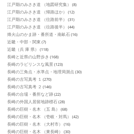
江戸期のみさき道 （地図研究集）
(8)
江戸期のみさき道 （帰路ほか）
(12)
江戸期のみさき道 （往路前半）
(31)
江戸期のみさき道 （往路後半）
(44)
烽火山のかま跡・番所道・南畝石
(16)
近畿・中部・関東
(7)
近畿（兵 庫 県）
(118)
長崎と近県の山野歩き
(168)
長崎のラビリンスな風景
(123)
長崎の三角点・水準点・地理局測点
(30)
長崎の古写真考 １
(270)
長崎の古写真考 ２
(146)
長崎の台場・番所など跡
(22)
長崎の外国人居留地跡標石
(28)
長崎の巨樹・名木 （五 島）
(68)
長崎の巨樹・名木 （壱岐・対馬）
(42)
長崎の巨樹・名木 （大村市）
(16)
長崎の巨樹・名木 （東長崎）
(30)