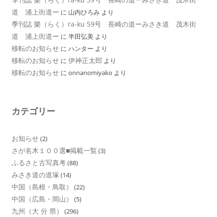
道 浦上街道ー
に
山内ひろみ
より
季刊誌 樂（らく）ra-ku 59号 長崎の道ーみさき道 茂木街
道 浦上街道ー
に
半田弘美
より
移転のお知らせ
に
ハンター
より
移転のお知らせ
伊神正太郎
に
より
移転のお知らせ
に
onnanomiyako
より
カテゴリー
お知らせ
(2)
さが名木１００選■掲載一覧
(3)
ふるさと古写真考
(88)
みさき道の道塚
(14)
中国（島根・鳥取）
(22)
中国（広島・岡山）
(5)
九州（大 分 県）
(296)