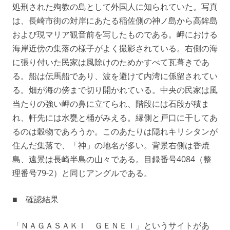
処刑された殉教の島として外国人に知られていた。写真
は、長崎市街の対岸にあたる稲佐側の神ノ島から高鉾島
および現マリア観音前を写したものである。岬における
海岸近傍の集落の様子がよく撮影されている。右側の海
に張り付いた民家は風除けのためかすべて瓦葺きであ
る。船は伝馬船であり、波を避けて内湾に係留されてい
る。畑が海の傍まで切り開かれている。中央の民家は風
当たりの強い岬の鼻に立てられ、階段には石段が積ま
れ、軒先には水甕と桶がみえる。縁側と戸口に干してあ
るのは穀物であろうか。このあたりは隠れキリシタンが
住んだ集落で、「神」の地名が多い。背景右側は香焼
島、遠景は長崎半島の山々である。目録番号4084（整
理番号79-2）と同じアングルである。
■ 確認結果
「ＮＡＧＡＳＡＫＩ ＧＥＮＥＩ」というサイトがあ