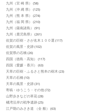
九州（宮 崎 県）
(58)
九州（沖 縄 県）
(125)
九州（熊 本 県）
(274)
九州（福 岡 県）
(210)
九州（薩南諸島）
(91)
九州（鹿児島県）
(261)
佐賀の巨樹・さが名木１００選
(117)
佐賀の風景・史跡
(102)
佐賀県の石橋
(26)
四国（徳島・高知）
(117)
四国（愛媛・香川）
(63)
天草の巨樹・ふるさと熊本の樹木
(23)
天草の石橋
(10)
天草の風景・史跡
(31)
寄稿・ゆうこう・その他
(72)
山野歩きなどの草花
(28)
橘湾沿岸の戦争遺跡
(25)
江戸期のみさき道 （全 般）
(63)