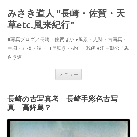
みさき道人 "長崎・佐賀・天
草etc.風来紀行"
■写真ブログ／長崎・佐賀ほか ●風景・史跡・古写真・
巨樹・石橋・滝・山野歩き・標石・戦跡 ●江戸期の「み
さき道」
コ
メニュー
ン
テ
ン
ツ
へ
長崎の古写真考 長崎手彩色古写
ス
キ
真 高鉾島？
ッ
プ