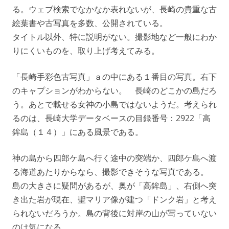
る。ウェブ検索でなかなか表れないが、長崎の貴重な古
絵葉書や古写真を多数、公開されている。
タイトル以外、特に説明がない。撮影地など一般にわか
りにくいものを、取り上げ考えてみる。
「長崎手彩色古写真」ａの中にある１番目の写真。右下
のキャプションがわからない。 長崎のどこかの島だろ
う。あとで載せる女神の小島ではないようだ。考えられ
るのは、長崎大学データベースの目録番号：2922「高
鉾島（１４）」にある風景である。
神の島から四郎ケ島へ行く途中の突端か、四郎ケ島へ渡
る海道あたりからなら、撮影できそうな写真である。
島の大きさに疑問があるが、奥が「高鉾島」、右側へ突
き出た岩が現在、聖マリア像が建つ「ドンク岩」と考え
られないだろうか。島の背後に対岸の山が写っていない
のは気になる。