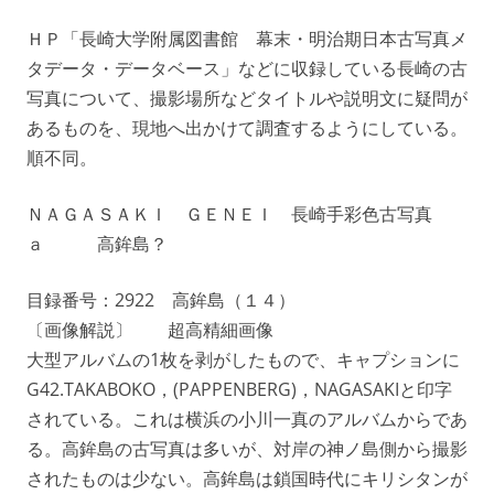
ＨＰ「長崎大学附属図書館 幕末・明治期日本古写真メ
タデータ・データベース」などに収録している長崎の古
写真について、撮影場所などタイトルや説明文に疑問が
あるものを、現地へ出かけて調査するようにしている。
順不同。
ＮＡＧＡＳＡＫＩ ＧＥＮＥＩ 長崎手彩色古写真
ａ 高鉾島？
目録番号：2922 高鉾島（１４）
〔画像解説〕 超高精細画像
大型アルバムの1枚を剥がしたもので、キャプションに
G42.TAKABOKO，(PAPPENBERG)，NAGASAKIと印字
されている。これは横浜の小川一真のアルバムからであ
る。高鉾島の古写真は多いが、対岸の神ノ島側から撮影
されたものは少ない。高鉾島は鎖国時代にキリシタンが