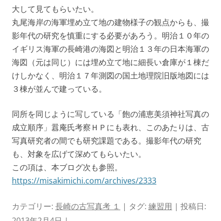
大して見てもらいたい。
丸尾海岸の海軍埋め立て地の建物様子の観点からも、撮
影年代の研究を慎重にする必要があろう。明治１０年の
イギリス海軍の長崎港の海図と明治１３年の日本海軍の
海図（元は同じ）には埋め立て地に細長い倉庫が１棟だ
けしかなく、明治１７年測図の国土地理院旧版地図には
３棟が並んで建っている。
同所を同じように写している「飽の浦恵美須神社写真の
成立順序」囂庵氏考察ＨＰにも表れ、このあたりは、古
写真研究者の間でも研究課題である。撮影年代の研究
も、対象を広げて深めてもらいたい。
この項は、本ブログ次も参照。
https://misakimichi.com/archives/2333
カテゴリー:
長崎の古写真考 １
| タグ:
練習用
| 投稿日:
2013年2月4日
|