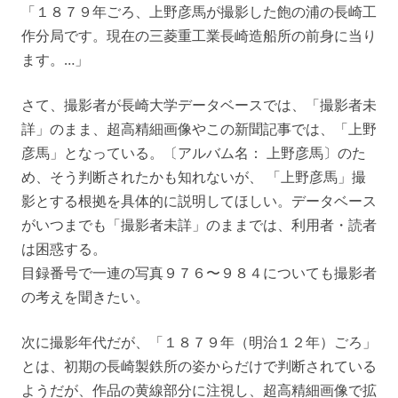
「１８７９年ごろ、上野彦馬が撮影した飽の浦の長崎工
作分局です。現在の三菱重工業長崎造船所の前身に当り
ます。…」
さて、撮影者が長崎大学データベースでは、「撮影者未
詳」のまま、超高精細画像やこの新聞記事では、「上野
彦馬」となっている。〔アルバム名： 上野彦馬〕のた
め、そう判断されたかも知れないが、 「上野彦馬」撮
影とする根拠を具体的に説明してほしい。データベース
がいつまでも「撮影者未詳」のままでは、利用者・読者
は困惑する。
目録番号で一連の写真９７６〜９８４についても撮影者
の考えを聞きたい。
次に撮影年代だが、「１８７９年（明治１２年）ごろ」
とは、初期の長崎製鉄所の姿からだけで判断されている
ようだが、作品の黄線部分に注視し、超高精細画像で拡