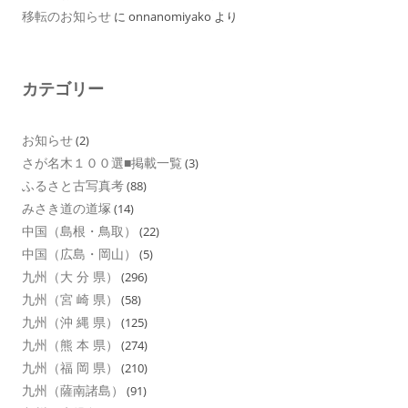
移転のお知らせ
に
onnanomiyako
より
カテゴリー
お知らせ
(2)
さが名木１００選■掲載一覧
(3)
ふるさと古写真考
(88)
みさき道の道塚
(14)
中国（島根・鳥取）
(22)
中国（広島・岡山）
(5)
九州（大 分 県）
(296)
九州（宮 崎 県）
(58)
九州（沖 縄 県）
(125)
九州（熊 本 県）
(274)
九州（福 岡 県）
(210)
九州（薩南諸島）
(91)