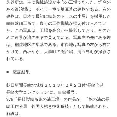
製鉄所は、主に機械施設が中心の工場であった。煙突の
ある鍛冶場は、ボイラー室で煉瓦造の建物である。右の
建物は、日本で最初に鉄製のトラスの小屋組を採用した
轆轤盤細工所で、多くの工作機械が据え付けられてい
た。この写真は、工場を高台から撮影しており、そのた
めに遠景が湾の奥まで見えている。写真左の先にある岬
は、稲佐地区の集落である。市街地は写真の左から右に
かけて、西坂から、大黒町の砲台場、浦五島町が撮影さ
れている。
■ 確認結果
朝日新聞長崎地域版２０１３年２月２日付”長崎今昔
長崎大学コレクション”に、目録番号：
978「長崎製鉄所飽の浦工場」の作品が、「飽の浦の長
崎工作分局 外国人招き技術移植」として掲載された。
解説は、