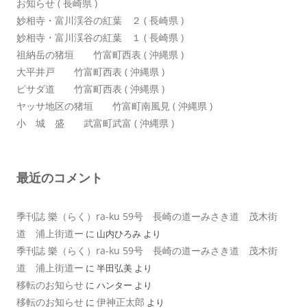
お知らせ ( 長崎県 )
妙相寺・富川渓谷の紅葉 ２ ( 長崎県 )
妙相寺・富川渓谷の紅葉 １ ( 長崎県 )
祖納岳の猪垣 竹富町西表 ( 沖縄県 )
大平井戸 竹富町西表 ( 沖縄県 )
ピサダ道 竹富町西表 ( 沖縄県 )
ヤッサ地区の猪垣 竹富町南風見 ( 沖縄県 )
小 城 盛 武富町武富 ( 沖縄県 )
最近のコメント
季刊誌 樂（らく）ra-ku 59号 長崎の道ーみさき道 茂木街
道 浦上街道ー
に
山内ひろみ
より
季刊誌 樂（らく）ra-ku 59号 長崎の道ーみさき道 茂木街
道 浦上街道ー
に
半田弘美
より
移転のお知らせ
に
ハンター
より
移転のお知らせ
伊神正太郎
に
より