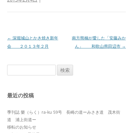
投
←
深堀城山とかき焼き新年
南方熊楠が愛した「安藤みか
稿
会 ２０１３年２月
ん」 和歌山県田辺市
→
ナ
ビ
検
ゲ
索:
ー
シ
最近の投稿
ョ
ン
季刊誌 樂（らく）ra-ku 59号 長崎の道ーみさき道 茂木街
道 浦上街道ー
移転のお知らせ