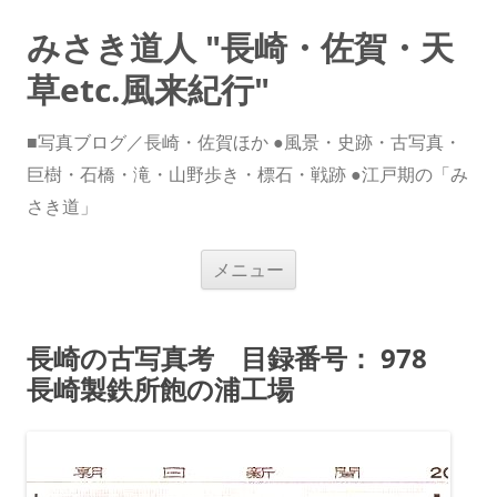
みさき道人 "長崎・佐賀・天
草etc.風来紀行"
■写真ブログ／長崎・佐賀ほか ●風景・史跡・古写真・
巨樹・石橋・滝・山野歩き・標石・戦跡 ●江戸期の「み
さき道」
コ
メニュー
ン
テ
ン
ツ
へ
長崎の古写真考 目録番号： 978
ス
キ
長崎製鉄所飽の浦工場
ッ
プ