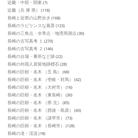
近畿・中部・関東
(7)
近畿（兵 庫 県）
(118)
長崎と近県の山野歩き
(168)
長崎のラビリンスな風景
(123)
長崎の三角点・水準点・地理局測点
(30)
長崎の古写真考 １
(270)
長崎の古写真考 ２
(146)
長崎の台場・番所など跡
(22)
長崎の外国人居留地跡標石
(28)
長崎の巨樹・名木 （五 島）
(68)
長崎の巨樹・名木 （壱岐・対馬）
(42)
長崎の巨樹・名木 （大村市）
(16)
長崎の巨樹・名木 （東長崎）
(30)
長崎の巨樹・名木 （県 北）
(85)
長崎の巨樹・名木 （西彼・島原）
(60)
長崎の巨樹・名木 （諌早市）
(73)
長崎の巨樹・名木 （長崎市）
(128)
長崎の滝・渓流
(18)