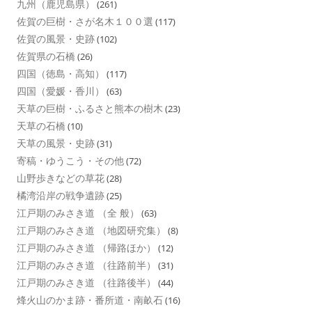
九州（鹿児島県）
(261)
佐賀の巨樹・さが名木１００選
(117)
佐賀の風景・史跡
(102)
佐賀県の石橋
(26)
四国（徳島・高知）
(117)
四国（愛媛・香川）
(63)
天草の巨樹・ふるさと熊本の樹木
(23)
天草の石橋
(10)
天草の風景・史跡
(31)
寄稿・ゆうこう・その他
(72)
山野歩きなどの草花
(28)
橘湾沿岸の戦争遺跡
(25)
江戸期のみさき道 （全 般）
(63)
江戸期のみさき道 （地図研究集）
(8)
江戸期のみさき道 （帰路ほか）
(12)
江戸期のみさき道 （往路前半）
(31)
江戸期のみさき道 （往路後半）
(44)
烽火山のかま跡・番所道・南畝石
(16)