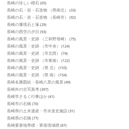
長崎の珍しい標石
(65)
長崎の石・岩・石造物 （県南北）
(33)
長崎の石・岩・石造物 （長崎市）
(92)
長崎の藩境石と塚
(29)
長崎の西空の夕日
(93)
長崎の風景・史跡 （三和野母崎）
(75)
長崎の風景・史跡 （市中央）
(124)
長崎の風景・史跡 （市北西）
(74)
長崎の風景・史跡 （市東南）
(122)
長崎の風景・史跡 （県 北）
(153)
長崎の風景・史跡 （県 南）
(154)
長崎名勝図絵・長崎八景の風景
(49)
長崎外の古写真考
(397)
長崎学さるく行事ほか
(41)
長崎市の石橋
(70)
長崎県の土木遺産・市水道史施設
(31)
長崎県の石橋
(77)
長崎要塞地帯標・軍港境域標
(87)