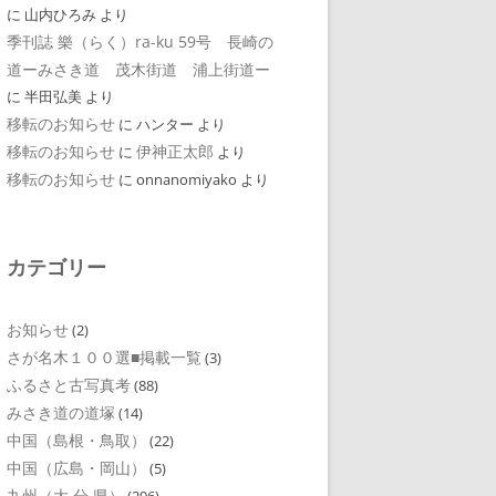
に
山内ひろみ
より
季刊誌 樂（らく）ra-ku 59号 長崎の
道ーみさき道 茂木街道 浦上街道ー
に
半田弘美
より
移転のお知らせ
に
ハンター
より
移転のお知らせ
伊神正太郎
に
より
移転のお知らせ
に
onnanomiyako
より
カテゴリー
お知らせ
(2)
さが名木１００選■掲載一覧
(3)
ふるさと古写真考
(88)
みさき道の道塚
(14)
中国（島根・鳥取）
(22)
中国（広島・岡山）
(5)
九州（大 分 県）