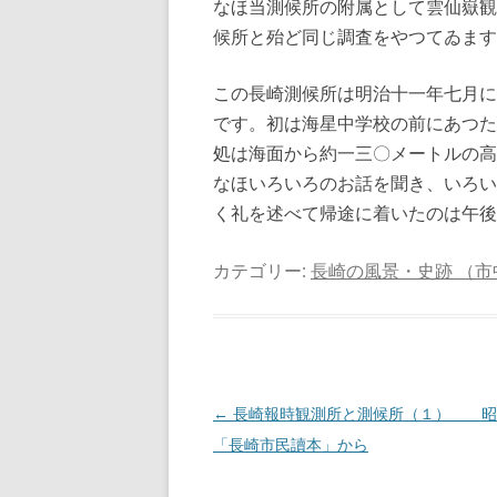
なほ当測候所の附属として雲仙嶽観
候所と殆ど同じ調査をやつてゐます
この長崎測候所は明治十一年七月に
です。初は海星中学校の前にあつた
処は海面から約一三〇メートルの高
なほいろいろのお話を聞き、いろい
く礼を述べて帰途に着いたのは午後
カテゴリー:
長崎の風景・史跡 （市
投
←
長崎報時観測所と測候所（１） 昭
稿
「長崎市民讀本」から
ナ