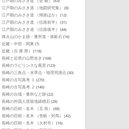
江戸期のみさき道 （全 般）
(63)
江戸期のみさき道 （地図研究集）
(8)
江戸期のみさき道 （帰路ほか）
(12)
江戸期のみさき道 （往路前半）
(31)
江戸期のみさき道 （往路後半）
(44)
烽火山のかま跡・番所道・南畝石
(16)
近畿・中部・関東
(7)
近畿（兵 庫 県）
(118)
長崎と近県の山野歩き
(168)
長崎のラビリンスな風景
(123)
長崎の三角点・水準点・地理局測点
(30)
長崎の古写真考 １
(270)
長崎の古写真考 ２
(146)
長崎の台場・番所など跡
(22)
長崎の外国人居留地跡標石
(28)
長崎の巨樹・名木 （五 島）
(68)
長崎の巨樹・名木 （壱岐・対馬）
(42)
長崎の巨樹・名木 （大村市）
(16)