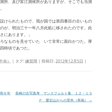
測所、及び富江測候所がありますが、そこでも当測
。
設けられたもので、我が国では第四番目の古いもの
のが、明治三十一年八月此処に移されたのです。此
さにあります。」
ろなものを見せていたゞいて非常に面白かつた。厚
四時頃であつた。
中央）
| タグ:
練習用
| 投稿日:
2012年12月5日
|
和６年
長崎の古写真考 マンスフェルト集 １２・１３
Ｐ 愛宕山からの景色（再掲）
→