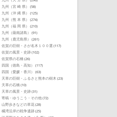
(296)
九州（宮 崎 県）
(58)
九州（沖 縄 県）
(125)
九州（熊 本 県）
(274)
九州（福 岡 県）
(210)
九州（薩南諸島）
(91)
九州（鹿児島県）
(261)
佐賀の巨樹・さが名木１００選
(117)
佐賀の風景・史跡
(102)
佐賀県の石橋
(26)
四国（徳島・高知）
(117)
四国（愛媛・香川）
(63)
天草の巨樹・ふるさと熊本の樹木
(23)
天草の石橋
(10)
天草の風景・史跡
(31)
寄稿・ゆうこう・その他
(72)
山野歩きなどの草花
(28)
橘湾沿岸の戦争遺跡
(25)