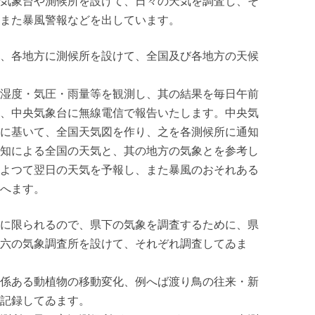
気象台や測候所を設けて、日々の天気を調査し、そ
また暴風警報などを出しています。
、各地方に測候所を設けて、全国及び各地方の天候
湿度・気圧・雨量等を観測し、其の結果を毎日午前
、中央気象台に無線電信で報告いたします。中央気
に基いて、全国天気図を作り、之を各測候所に通知
知による全国の天気と、其の地方の気象とを参考し
よつて翌日の天気を予報し、また暴風のおそれある
へます。
に限られるので、県下の気象を調査するために、県
六の気象調査所を設けて、それぞれ調査してゐま
係ある動植物の移動変化、例へば渡り鳥の往来・新
記録してゐます。