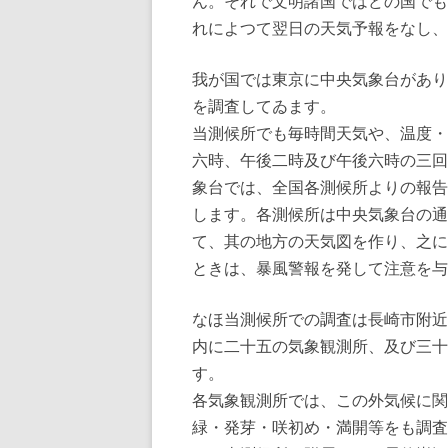
ん。それで文明諸国ではどの国でも
れによつて翌日の天気予報をなし、
我が国では東京に中央気象台があり
を調査してゐます。
当測候所でも毎時間天気や、温度・
六時、午後二時及び午後六時の三回
象台では、全国各測候所よりの報告
します。各測候所は中央気象台の通
て、其の地方の天気図を作り、之に
ときは、暴風警報を発して注意を与
なほ当測候所での調査は長崎市附近
内に二十五の気象観測所、及び三十
す。
各気象観測所では、この外気候に関
緑・発芽・咲初め・満開等をも調査