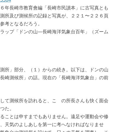
６年長崎市教育會編「長崎市民讀本」に古写真とも
測所及び測候所の記録と写真が、２２１〜２２６頁
参考となるだろう。
ラップ「ドンの山—長崎海洋気象台百年」（ズーム
測所」部分、（１）からの続き。以下は、ドンの山
長崎測候所」の話。現在の「長崎海洋気象台」の前
して測候所を訪れると、こゝの所長さんも快く面会
つた。
ることは申すまでもありません。遠足や運動会や修
、天気のよしあしを第一に考へなければなりませ