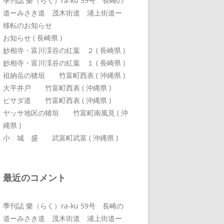
季刊誌 樂（らく）ra-ku 59号 長崎の
道ーみさき道 茂木街道 浦上街道ー
移転のお知らせ
お知らせ ( 長崎県 )
妙相寺・富川渓谷の紅葉 ２ ( 長崎県 )
妙相寺・富川渓谷の紅葉 １ ( 長崎県 )
祖納岳の猪垣 竹富町西表 ( 沖縄県 )
大平井戸 竹富町西表 ( 沖縄県 )
ピサダ道 竹富町西表 ( 沖縄県 )
ヤッサ地区の猪垣 竹富町南風見 ( 沖
縄県 )
小 城 盛 武富町武富 ( 沖縄県 )
最近のコメント
季刊誌 樂（らく）ra-ku 59号 長崎の
道ーみさき道 茂木街道 浦上街道ー