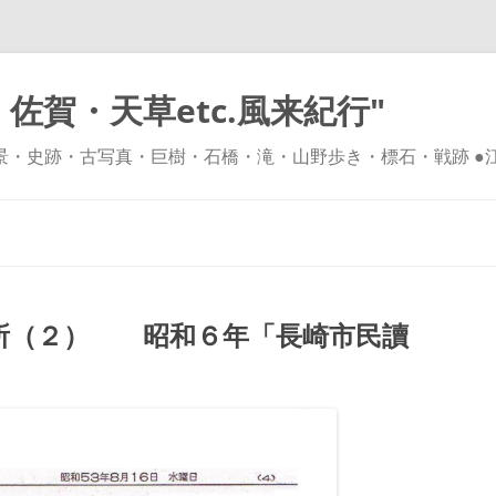
佐賀・天草etc.風来紀行"
風景・史跡・古写真・巨樹・石橋・滝・山野歩き・標石・戦跡 ●
コ
ン
テ
ン
ツ
へ
ス
キ
所（２） 昭和６年「長崎市民讀
ッ
プ