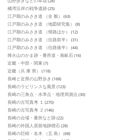
山野歩きなどの草花
(28)
橘湾沿岸の戦争遺跡
(25)
江戸期のみさき道 （全 般）
(63)
江戸期のみさき道 （地図研究集）
(8)
江戸期のみさき道 （帰路ほか）
(12)
江戸期のみさき道 （往路前半）
(31)
江戸期のみさき道 （往路後半）
(44)
烽火山のかま跡・番所道・南畝石
(16)
近畿・中部・関東
(7)
近畿（兵 庫 県）
(118)
長崎と近県の山野歩き
(168)
長崎のラビリンスな風景
(123)
長崎の三角点・水準点・地理局測点
(30)
長崎の古写真考 １
(270)
長崎の古写真考 ２
(146)
長崎の台場・番所など跡
(22)
長崎の外国人居留地跡標石
(28)
長崎の巨樹・名木 （五 島）
(68)