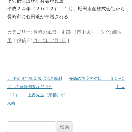
その後何度か所有者が変遷
平成２４年（２０１２） １月、増田水産株式会社から
長崎市に心田菴が寄贈される
カテゴリー:
長崎の風景・史跡 （市中央）
| タグ:
練習
用
| 投稿日:
2012年12月1日
|
投
←
明治９年魚見岳「地理局測
長崎の西空の夕日 １２−１
稿
点」の発掘調査など行う
１
→
ナ
（２） 上西先生（京都）が
ビ
来崎
ゲ
ー
検
シ
索: