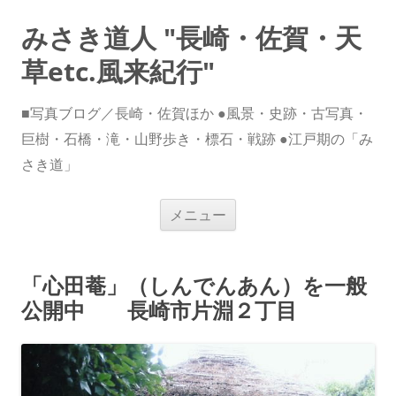
みさき道人 "長崎・佐賀・天
草etc.風来紀行"
■写真ブログ／長崎・佐賀ほか ●風景・史跡・古写真・
巨樹・石橋・滝・山野歩き・標石・戦跡 ●江戸期の「み
さき道」
コ
メニュー
ン
テ
ン
ツ
へ
「心田菴」（しんでんあん）を一般
ス
キ
公開中 長崎市片淵２丁目
ッ
プ