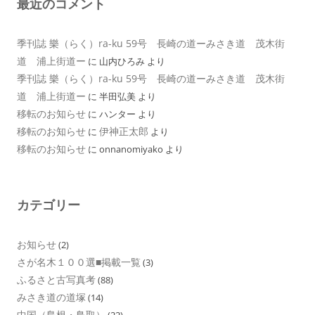
最近のコメント
季刊誌 樂（らく）ra-ku 59号 長崎の道ーみさき道 茂木街
道 浦上街道ー
に
山内ひろみ
より
季刊誌 樂（らく）ra-ku 59号 長崎の道ーみさき道 茂木街
道 浦上街道ー
に
半田弘美
より
移転のお知らせ
に
ハンター
より
移転のお知らせ
伊神正太郎
に
より
移転のお知らせ
に
onnanomiyako
より
カテゴリー
お知らせ
(2)
さが名木１００選■掲載一覧
(3)
ふるさと古写真考
(88)
みさき道の道塚
(14)
中国（島根・鳥取）