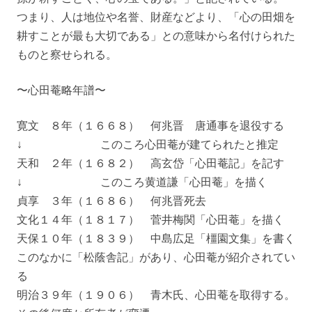
つまり、人は地位や名誉、財産などより、「心の田畑を
耕すことが最も大切である」との意味から名付けられた
ものと察せられる。
〜心田菴略年譜〜
寛文 ８年（１６６８） 何兆晋 唐通事を退役する
↓ このころ心田菴が建てられたと推定
天和 ２年（１６８２） 高玄岱「心田菴記」を記す
↓ このころ黄道謙「心田菴」を描く
貞享 ３年（１６８６） 何兆晋死去
文化１４年（１８１７） 菅井梅関「心田菴」を描く
天保１０年（１８３９） 中島広足「橿園文集」を書く
このなかに「松蔭舎記」があり、心田菴が紹介されてい
る
明治３９年（１９０６） 青木氏、心田菴を取得する。