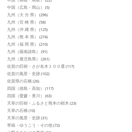
(22)
中国（広島・岡山）
(5)
九州（大 分 県）
(296)
九州（宮 崎 県）
(58)
九州（沖 縄 県）
(125)
九州（熊 本 県）
(274)
九州（福 岡 県）
(210)
九州（薩南諸島）
(91)
九州（鹿児島県）
(261)
佐賀の巨樹・さが名木１００選
(117)
佐賀の風景・史跡
(102)
佐賀県の石橋
(26)
四国（徳島・高知）
(117)
四国（愛媛・香川）
(63)
天草の巨樹・ふるさと熊本の樹木
(23)
天草の石橋
(10)
天草の風景・史跡
(31)
寄稿・ゆうこう・その他
(72)