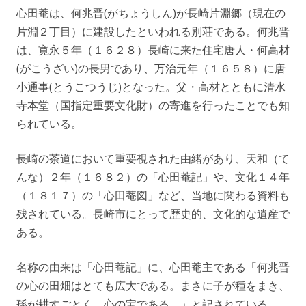
心田菴は、何兆晋(がちょうしん)が長崎片淵郷（現在の
片淵２丁目）に建設したといわれる別荘である。何兆晋
は、寛永５年（１６２８）長崎に来た住宅唐人・何高材
(がこうざい)の長男であり、万治元年（１６５８）に唐
小通事(とうこつうじ)となった。父・高材とともに清水
寺本堂（国指定重要文化財）の寄進を行ったことでも知
られている。
長崎の茶道において重要視された由緒があり、天和（て
んな）２年（１６８２）の「心田菴記」や、文化１４年
（１８１７）の「心田菴図」など、当地に関わる資料も
残されている。長崎市にとって歴史的、文化的な遺産で
ある。
名称の由来は「心田菴記」に、心田菴主である「何兆晋
の心の田畑はとても広大である。まさに子が種をまき、
孫が耕すごとく、心の宝である。」と記されている。