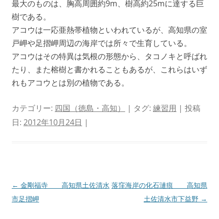
最大のものは、胸高周囲約9m、樹高約25mに達する巨
樹である。
アコウは一応亜熱帯植物といわれているが、高知県の室
戸岬や足摺岬周辺の海岸では所々で生育している。
アコウはその特異は気根の形態から、タコノキと呼ばれ
たり、また榕樹と書かれることもあるが、これらはいず
れもアコウとは別の植物である。
カテゴリー:
四国（徳島・高知）
| タグ:
練習用
| 投稿
日:
2012年10月24日
|
投
←
金剛福寺 高知県土佐清水
落窪海岸の化石漣痕 高知県
稿
市足摺岬
土佐清水市下益野
→
ナ