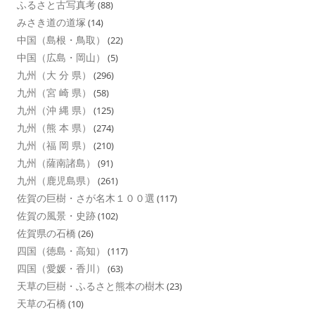
ふるさと古写真考
(88)
みさき道の道塚
(14)
中国（島根・鳥取）
(22)
中国（広島・岡山）
(5)
九州（大 分 県）
(296)
九州（宮 崎 県）
(58)
九州（沖 縄 県）
(125)
九州（熊 本 県）
(274)
九州（福 岡 県）
(210)
九州（薩南諸島）
(91)
九州（鹿児島県）
(261)
佐賀の巨樹・さが名木１００選
(117)
佐賀の風景・史跡
(102)
佐賀県の石橋
(26)
四国（徳島・高知）
(117)
四国（愛媛・香川）
(63)
天草の巨樹・ふるさと熊本の樹木
(23)
天草の石橋
(10)