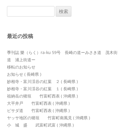
ビ
検
ゲ
索:
ー
シ
最近の投稿
ョ
ン
季刊誌 樂（らく）ra-ku 59号 長崎の道ーみさき道 茂木街
道 浦上街道ー
移転のお知らせ
お知らせ ( 長崎県 )
妙相寺・富川渓谷の紅葉 ２ ( 長崎県 )
妙相寺・富川渓谷の紅葉 １ ( 長崎県 )
祖納岳の猪垣 竹富町西表 ( 沖縄県 )
大平井戸 竹富町西表 ( 沖縄県 )
ピサダ道 竹富町西表 ( 沖縄県 )
ヤッサ地区の猪垣 竹富町南風見 ( 沖縄県 )
小 城 盛 武富町武富 ( 沖縄県 )