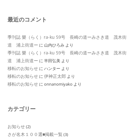
最近のコメント
季刊誌 樂（らく）ra-ku 59号 長崎の道ーみさき道 茂木街
道 浦上街道ー
に
山内ひろみ
より
季刊誌 樂（らく）ra-ku 59号 長崎の道ーみさき道 茂木街
道 浦上街道ー
に
半田弘美
より
移転のお知らせ
に
ハンター
より
移転のお知らせ
伊神正太郎
に
より
移転のお知らせ
に
onnanomiyako
より
カテゴリー
お知らせ
(2)
さが名木１００選■掲載一覧
(3)