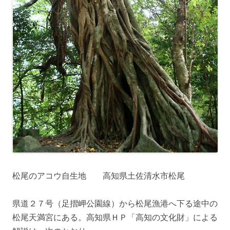
松尾のアコウ自生地 高知県土佐清水市松尾
県道２７号（足摺岬公園線）から松尾漁港へ下る途中の
松尾天満宮にある。高知県ＨＰ「高知の文化財」による