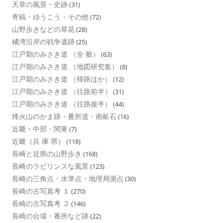
天草の風景・史跡
(31)
寄稿・ゆうこう・その他
(72)
山野歩きなどの草花
(28)
橘湾沿岸の戦争遺跡
(25)
江戸期のみさき道 （全 般）
(63)
江戸期のみさき道 （地図研究集）
(8)
江戸期のみさき道 （帰路ほか）
(12)
江戸期のみさき道 （往路前半）
(31)
江戸期のみさき道 （往路後半）
(44)
烽火山のかま跡・番所道・南畝石
(16)
近畿・中部・関東
(7)
近畿（兵 庫 県）
(118)
長崎と近県の山野歩き
(168)
長崎のラビリンスな風景
(123)
長崎の三角点・水準点・地理局測点
(30)
長崎の古写真考 １
(270)
長崎の古写真考 ２
(146)
長崎の台場・番所など跡
(22)