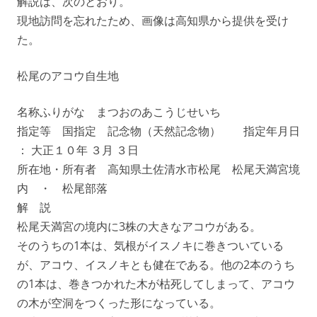
解説は、次のとおり。
現地訪問を忘れたため、画像は高知県から提供を受け
た。
松尾のアコウ自生地
名称ふりがな まつおのあこうじせいち
指定等 国指定 記念物（天然記念物） 指定年月日
： 大正１０年 ３月 ３日
所在地・所有者 高知県土佐清水市松尾 松尾天満宮境
内 ・ 松尾部落
解 説
松尾天満宮の境内に3株の大きなアコウがある。
そのうちの1本は、気根がイスノキに巻きついている
が、アコウ、イスノキとも健在である。他の2本のうち
の1本は、巻きつかれた木が枯死してしまって、アコウ
の木が空洞をつくった形になっている。