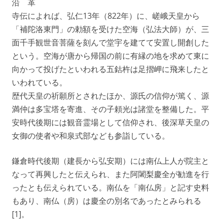
沿 革
寺伝によれば、弘仁13年（822年）に、嵯峨天皇から
「補陀洛東門」の勅額を受けた空海（弘法大師）が、三
面千手観世音菩薩を刻んで堂宇を建てて安置し開創した
という。空海が唐から帰国の前に有縁の地を求めて東に
向かって投げたといわれる五鈷杵は足摺岬に飛来したと
いわれている。
歴代天皇の祈願所とされたほか、源氏の信仰が篤く、源
満仲は多宝塔を寄進、その子頼光は諸堂を整備した。平
安時代後期には観音霊場として信仰され、後深草天皇の
女御の使者や和泉式部なども参詣している。
鎌倉時代後期（建長から弘安期）には南仏上人が院主と
なって再興したと伝えられ、また阿闍梨慶全が勧進を行
ったとも伝えられている。南仏を「南仏房」と記す史料
もあり、南仏（房）は慶全の別名であったとみられる
[1]。