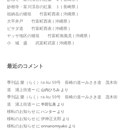
妙相寺・富川渓谷の紅葉 １ ( 長崎県 )
祖納岳の猪垣 竹富町西表 ( 沖縄県 )
大平井戸 竹富町西表 ( 沖縄県 )
ピサダ道 竹富町西表 ( 沖縄県 )
ヤッサ地区の猪垣 竹富町南風見 ( 沖縄県 )
小 城 盛 武富町武富 ( 沖縄県 )
最近のコメント
季刊誌 樂（らく）ra-ku 59号 長崎の道ーみさき道 茂木街
道 浦上街道ー
に
山内ひろみ
より
季刊誌 樂（らく）ra-ku 59号 長崎の道ーみさき道 茂木街
道 浦上街道ー
に
半田弘美
より
移転のお知らせ
に
ハンター
より
移転のお知らせ
伊神正太郎
に
より
移転のお知らせ
に
onnanomiyako
より