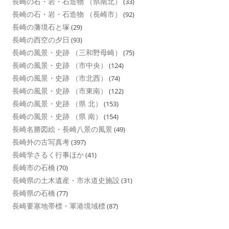
長崎の石・岩・石造物 （県南北）
(33)
長崎の石・岩・石造物 （長崎市）
(92)
長崎の藩境石と塚
(29)
長崎の西空の夕日
(93)
長崎の風景・史跡 （三和野母崎）
(75)
長崎の風景・史跡 （市中央）
(124)
長崎の風景・史跡 （市北西）
(74)
長崎の風景・史跡 （市東南）
(122)
長崎の風景・史跡 （県 北）
(153)
長崎の風景・史跡 （県 南）
(154)
長崎名勝図絵・長崎八景の風景
(49)
長崎外の古写真考
(397)
長崎学さるく行事ほか
(41)
長崎市の石橋
(70)
長崎県の土木遺産・市水道史施設
(31)
長崎県の石橋
(77)
長崎要塞地帯標・軍港境域標
(87)