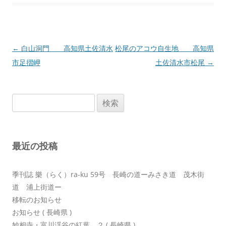
投
←
白山洞門 高知県土佐清水
松尾のアコウ自生地 高知県
稿
市足摺岬
土佐清水市松尾
→
ナ
ビ
検
ゲ
索:
ー
シ
最近の投稿
ョ
ン
季刊誌 樂（らく）ra-ku 59号 長崎の道ーみさき道 茂木街
道 浦上街道ー
移転のお知らせ
お知らせ ( 長崎県 )
妙相寺・富川渓谷の紅葉 ２ ( 長崎県 )