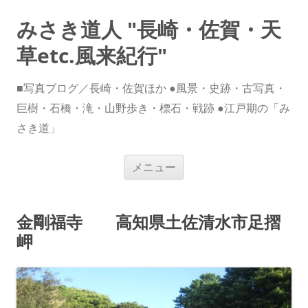
みさき道人 "長崎・佐賀・天
草etc.風来紀行"
■写真ブログ／長崎・佐賀ほか ●風景・史跡・古写真・
巨樹・石橋・滝・山野歩き・標石・戦跡 ●江戸期の「み
さき道」
コ
メニュー
ン
テ
ン
ツ
へ
金剛福寺 高知県土佐清水市足摺
ス
キ
岬
ッ
プ