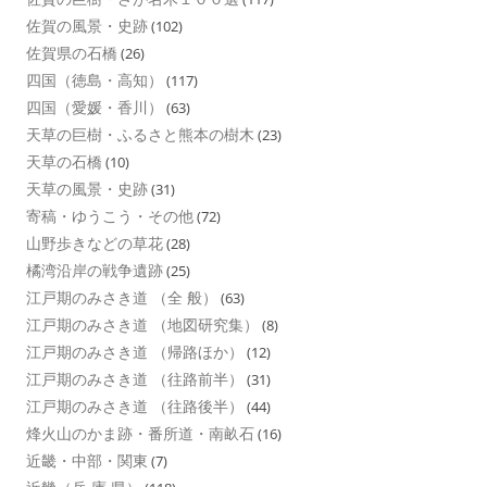
佐賀の風景・史跡
(102)
佐賀県の石橋
(26)
四国（徳島・高知）
(117)
四国（愛媛・香川）
(63)
天草の巨樹・ふるさと熊本の樹木
(23)
天草の石橋
(10)
天草の風景・史跡
(31)
寄稿・ゆうこう・その他
(72)
山野歩きなどの草花
(28)
橘湾沿岸の戦争遺跡
(25)
江戸期のみさき道 （全 般）
(63)
江戸期のみさき道 （地図研究集）
(8)
江戸期のみさき道 （帰路ほか）
(12)
江戸期のみさき道 （往路前半）
(31)
江戸期のみさき道 （往路後半）
(44)
烽火山のかま跡・番所道・南畝石
(16)
近畿・中部・関東
(7)