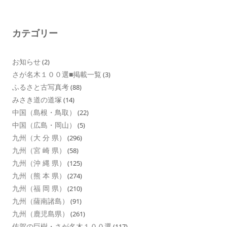
カテゴリー
お知らせ
(2)
さが名木１００選■掲載一覧
(3)
ふるさと古写真考
(88)
みさき道の道塚
(14)
中国（島根・鳥取）
(22)
中国（広島・岡山）
(5)
九州（大 分 県）
(296)
九州（宮 崎 県）
(58)
九州（沖 縄 県）
(125)
九州（熊 本 県）
(274)
九州（福 岡 県）
(210)
九州（薩南諸島）
(91)
九州（鹿児島県）
(261)
佐賀の巨樹・さが名木１００選
(117)