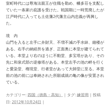
室町時代には尊海法親王が住職を勤め、幡多荘を支配し
ていた一条家の庇護を受けた。戦国期に一時荒廃したが
江戸時代に入っても土佐藩2代藩主山内忠義が再興し
た。
境 内
山門を入ると左手に弁財天、不増不減の手水鉢、鐘楼が
ある。右手の納経所を過ぎ、正面奥に本堂が建てられて
いる。本堂より右のほうに不動堂、多宝塔があり、その
先に和泉式部の逆修塔がある。本堂左手の池の畔を行く
と愛染堂、権現堂、行者堂があって大師堂に至る。本堂
前の池の前には奉納された所願成就の亀の像が安置され
ている。
カテゴリー:
四国（徳島・高知）
| タグ:
練習用
| 投稿
日:
2012年10月24日
|