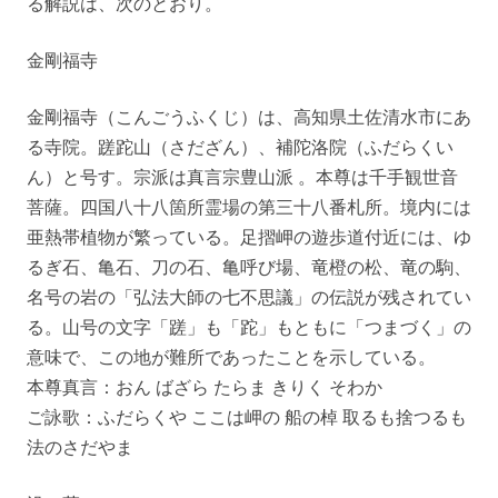
る解説は、次のとおり。
金剛福寺
金剛福寺（こんごうふくじ）は、高知県土佐清水市にあ
る寺院。蹉跎山（さだざん）、補陀洛院（ふだらくい
ん）と号す。宗派は真言宗豊山派 。本尊は千手観世音
菩薩。四国八十八箇所霊場の第三十八番札所。境内には
亜熱帯植物が繁っている。足摺岬の遊歩道付近には、ゆ
るぎ石、亀石、刀の石、亀呼び場、竜橙の松、竜の駒、
名号の岩の「弘法大師の七不思議」の伝説が残されてい
る。山号の文字「蹉」も「跎」もともに「つまづく」の
意味で、この地が難所であったことを示している。
本尊真言：おん ばざら たらま きりく そわか
ご詠歌：ふだらくや ここは岬の 船の棹 取るも捨つるも
法のさだやま