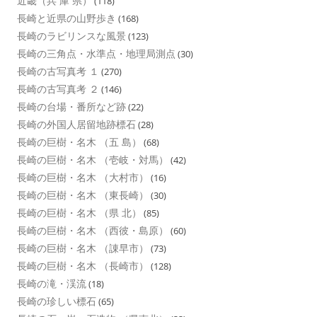
近畿（兵 庫 県）
(118)
長崎と近県の山野歩き
(168)
長崎のラビリンスな風景
(123)
長崎の三角点・水準点・地理局測点
(30)
長崎の古写真考 １
(270)
長崎の古写真考 ２
(146)
長崎の台場・番所など跡
(22)
長崎の外国人居留地跡標石
(28)
長崎の巨樹・名木 （五 島）
(68)
長崎の巨樹・名木 （壱岐・対馬）
(42)
長崎の巨樹・名木 （大村市）
(16)
長崎の巨樹・名木 （東長崎）
(30)
長崎の巨樹・名木 （県 北）
(85)
長崎の巨樹・名木 （西彼・島原）
(60)
長崎の巨樹・名木 （諌早市）
(73)
長崎の巨樹・名木 （長崎市）
(128)
長崎の滝・渓流
(18)
長崎の珍しい標石
(65)