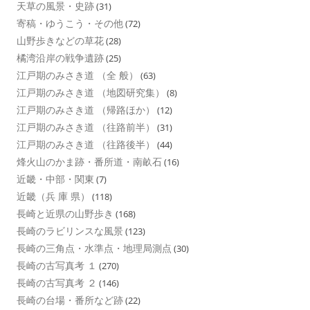
天草の風景・史跡
(31)
寄稿・ゆうこう・その他
(72)
山野歩きなどの草花
(28)
橘湾沿岸の戦争遺跡
(25)
江戸期のみさき道 （全 般）
(63)
江戸期のみさき道 （地図研究集）
(8)
江戸期のみさき道 （帰路ほか）
(12)
江戸期のみさき道 （往路前半）
(31)
江戸期のみさき道 （往路後半）
(44)
烽火山のかま跡・番所道・南畝石
(16)
近畿・中部・関東
(7)
近畿（兵 庫 県）
(118)
長崎と近県の山野歩き
(168)
長崎のラビリンスな風景
(123)
長崎の三角点・水準点・地理局測点
(30)
長崎の古写真考 １
(270)
長崎の古写真考 ２
(146)
長崎の台場・番所など跡
(22)