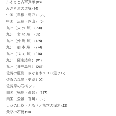
ふるさと古写真考
(88)
みさき道の道塚
(14)
中国（島根・鳥取）
(22)
中国（広島・岡山）
(5)
九州（大 分 県）
(296)
九州（宮 崎 県）
(58)
九州（沖 縄 県）
(125)
九州（熊 本 県）
(274)
九州（福 岡 県）
(210)
九州（薩南諸島）
(91)
九州（鹿児島県）
(261)
佐賀の巨樹・さが名木１００選
(117)
佐賀の風景・史跡
(102)
佐賀県の石橋
(26)
四国（徳島・高知）
(117)
四国（愛媛・香川）
(63)
天草の巨樹・ふるさと熊本の樹木
(23)
天草の石橋
(10)