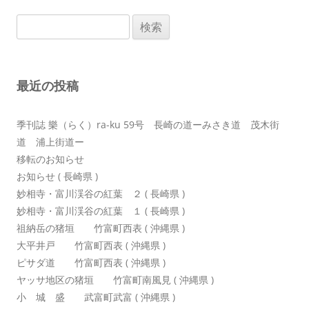
ビ
検
ゲ
索:
ー
シ
最近の投稿
ョ
ン
季刊誌 樂（らく）ra-ku 59号 長崎の道ーみさき道 茂木街
道 浦上街道ー
移転のお知らせ
お知らせ ( 長崎県 )
妙相寺・富川渓谷の紅葉 ２ ( 長崎県 )
妙相寺・富川渓谷の紅葉 １ ( 長崎県 )
祖納岳の猪垣 竹富町西表 ( 沖縄県 )
大平井戸 竹富町西表 ( 沖縄県 )
ピサダ道 竹富町西表 ( 沖縄県 )
ヤッサ地区の猪垣 竹富町南風見 ( 沖縄県 )
小 城 盛 武富町武富 ( 沖縄県 )