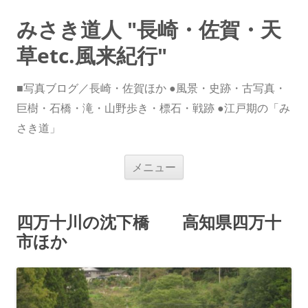
みさき道人 "長崎・佐賀・天
草etc.風来紀行"
■写真ブログ／長崎・佐賀ほか ●風景・史跡・古写真・
巨樹・石橋・滝・山野歩き・標石・戦跡 ●江戸期の「み
さき道」
コ
メニュー
ン
テ
ン
ツ
へ
四万十川の沈下橋 高知県四万十
ス
キ
市ほか
ッ
プ