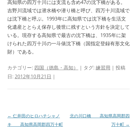
高知県の四万十川には支流も含め47の沈下橋がある。
吉野川流域では潜水橋や潜り橋と呼び、四万十川流域で
は沈下橋と呼ぶ。1993年に高知県では沈下橋を生活文
化遺産ととらえ保存し後世に残すという方針を決定して
いる。現存する高知県で最古の沈下橋は、1935年に架
けられた四万十川の一斗俵沈下橋（国指定登録有形文化
財）である。
カテゴリー:
四国（徳島・高知）
| タグ:
練習用
| 投稿
日:
2012年10月21日
|
投
←
仁井田のヒロハチシャノ
北の川口橋 高知県高岡郡四
稿
キ 高知県高岡郡四万十町
万十町
→
ナ