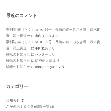
最近のコメント
季刊誌 樂（らく）ra-ku 59号 長崎の道ーみさき道 茂木街
道 浦上街道ー
に
山内ひろみ
より
季刊誌 樂（らく）ra-ku 59号 長崎の道ーみさき道 茂木街
道 浦上街道ー
に
半田弘美
より
移転のお知らせ
に
ハンター
より
移転のお知らせ
伊神正太郎
に
より
移転のお知らせ
に
onnanomiyako
より
カテゴリー
お知らせ
(2)
さが名木１００選■掲載一覧
(3)