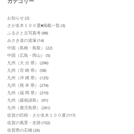
カテゴリー
お知らせ
(2)
さが名木１００選■掲載一覧
(3)
ふるさと古写真考
(88)
みさき道の道塚
(14)
中国（島根・鳥取）
(22)
中国（広島・岡山）
(5)
九州（大 分 県）
(296)
九州（宮 崎 県）
(58)
九州（沖 縄 県）
(125)
九州（熊 本 県）
(274)
九州（福 岡 県）
(210)
九州（薩南諸島）
(91)
九州（鹿児島県）
(261)
佐賀の巨樹・さが名木１００選
(117)
佐賀の風景・史跡
(102)
佐賀県の石橋
(26)