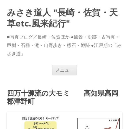
みさき道人 "長崎・佐賀・天
草etc.風来紀行"
■写真ブログ／長崎・佐賀ほか ●風景・史跡・古写真・
巨樹・石橋・滝・山野歩き・標石・戦跡 ●江戸期の「み
さき道」
コ
メニュー
ン
テ
ン
ツ
へ
四万十源流の大モミ 高知県高岡
ス
キ
郡津野町
ッ
プ