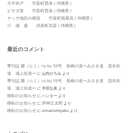
大平井戸 竹富町西表 ( 沖縄県 )
ピサダ道 竹富町西表 ( 沖縄県 )
ヤッサ地区の猪垣 竹富町南風見 ( 沖縄県 )
小 城 盛 武富町武富 ( 沖縄県 )
最近のコメント
季刊誌 樂（らく）ra-ku 59号 長崎の道ーみさき道 茂木街
道 浦上街道ー
に
山内ひろみ
より
季刊誌 樂（らく）ra-ku 59号 長崎の道ーみさき道 茂木街
道 浦上街道ー
に
半田弘美
より
移転のお知らせ
に
ハンター
より
移転のお知らせ
伊神正太郎
に
より
移転のお知らせ
に
onnanomiyako
より