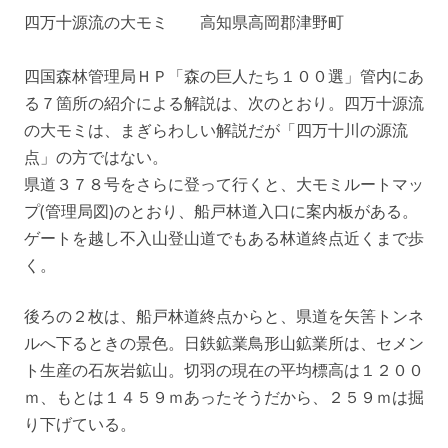
四万十源流の大モミ 高知県高岡郡津野町
四国森林管理局ＨＰ「森の巨人たち１００選」管内にあ
る７箇所の紹介による解説は、次のとおり。四万十源流
の大モミは、まぎらわしい解説だが「四万十川の源流
点」の方ではない。
県道３７８号をさらに登って行くと、大モミルートマッ
プ(管理局図)のとおり、船戸林道入口に案内板がある。
ゲートを越し不入山登山道でもある林道終点近くまで歩
く。
後ろの２枚は、船戸林道終点からと、県道を矢筈トンネ
ルへ下るときの景色。日鉄鉱業鳥形山鉱業所は、セメン
ト生産の石灰岩鉱山。切羽の現在の平均標高は１２００
ｍ、もとは１４５９ｍあったそうだから、２５９ｍは掘
り下げている。