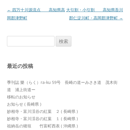
投
←
四万十川源流点 高知県高
大引割・小引割 高知県吾川
稿
岡郡津野町
郡仁淀川町・高岡郡津野町
→
ナ
ビ
検
ゲ
索:
ー
シ
最近の投稿
ョ
ン
季刊誌 樂（らく）ra-ku 59号 長崎の道ーみさき道 茂木街
道 浦上街道ー
移転のお知らせ
お知らせ ( 長崎県 )
妙相寺・富川渓谷の紅葉 ２ ( 長崎県 )
妙相寺・富川渓谷の紅葉 １ ( 長崎県 )
祖納岳の猪垣 竹富町西表 ( 沖縄県 )