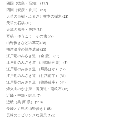
四国（徳島・高知）
(117)
四国（愛媛・香川）
(63)
天草の巨樹・ふるさと熊本の樹木
(23)
天草の石橋
(10)
天草の風景・史跡
(31)
寄稿・ゆうこう・その他
(72)
山野歩きなどの草花
(28)
橘湾沿岸の戦争遺跡
(25)
江戸期のみさき道 （全 般）
(63)
江戸期のみさき道 （地図研究集）
(8)
江戸期のみさき道 （帰路ほか）
(12)
江戸期のみさき道 （往路前半）
(31)
江戸期のみさき道 （往路後半）
(44)
烽火山のかま跡・番所道・南畝石
(16)
近畿・中部・関東
(7)
近畿（兵 庫 県）
(118)
長崎と近県の山野歩き
(168)
長崎のラビリンスな風景
(123)