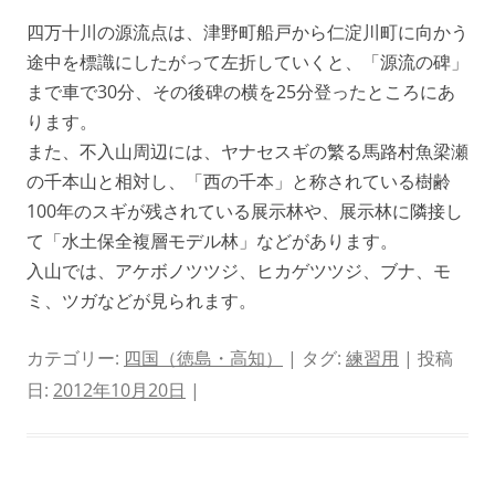
四万十川の源流点は、津野町船戸から仁淀川町に向かう
途中を標識にしたがって左折していくと、「源流の碑」
まで車で30分、その後碑の横を25分登ったところにあ
ります。
また、不入山周辺には、ヤナセスギの繁る馬路村魚梁瀬
の千本山と相対し、「西の千本」と称されている樹齢
100年のスギが残されている展示林や、展示林に隣接し
て「水土保全複層モデル林」などがあります。
入山では、アケボノツツジ、ヒカゲツツジ、ブナ、モ
ミ、ツガなどが見られます。
カテゴリー:
四国（徳島・高知）
| タグ:
練習用
| 投稿
日:
2012年10月20日
|