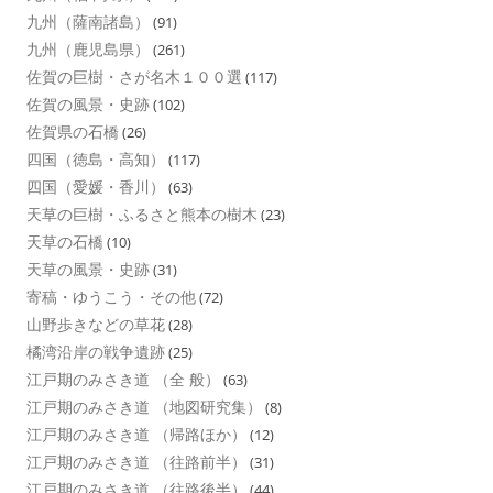
九州（薩南諸島）
(91)
九州（鹿児島県）
(261)
佐賀の巨樹・さが名木１００選
(117)
佐賀の風景・史跡
(102)
佐賀県の石橋
(26)
四国（徳島・高知）
(117)
四国（愛媛・香川）
(63)
天草の巨樹・ふるさと熊本の樹木
(23)
天草の石橋
(10)
天草の風景・史跡
(31)
寄稿・ゆうこう・その他
(72)
山野歩きなどの草花
(28)
橘湾沿岸の戦争遺跡
(25)
江戸期のみさき道 （全 般）
(63)
江戸期のみさき道 （地図研究集）
(8)
江戸期のみさき道 （帰路ほか）
(12)
江戸期のみさき道 （往路前半）
(31)
江戸期のみさき道 （往路後半）
(44)