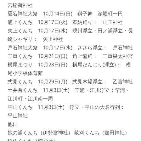
宮稲荷神社
愛宕神社大祭 10月14日(日) 獅子舞 深堀町一円
浦上くんち 10月17日(火) 奉納踊り： 山王神社
矢上くんち 10月17日(水) 現川浮立・田ノ浦浮立・長
崎シャギリ： 矢上神社
戸石神社大祭 10月17日(水) ささら浮立： 戸石神社
三重くんち 10月21日(日) 角上龍踊： 三重皇太神宮
横尾まつり 10月28日(日) 横尾だんじり(浮立)： 横
尾小学校体育館
式見くんち 10月29日(月) 式見木場浮立： 乙宮神社
土井首くんち 11月3日(土) 竿浦・江川浮立：竿浦・
江川町・江川南一周
平山くんち 11月3日(土) 浮立・平山の大名行列：
平山神社
他に
飽の浦くんち（伊勢宮神社） 畝刈くんち（熱田神社）
稲佐くんち（淵神社）