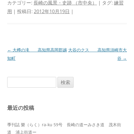
カテゴリー:
長崎の風景・史跡 （市中央）
| タグ:
練習
用
| 投稿日:
2012年10月19日
|
投
←
大樽の滝 高知県高岡郡越
大谷のクス 高知県須崎市大
稿
知町
谷
→
ナ
ビ
検
ゲ
索:
ー
シ
最近の投稿
ョ
ン
季刊誌 樂（らく）ra-ku 59号 長崎の道ーみさき道 茂木街
道 浦上街道ー