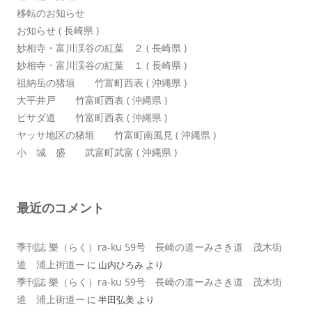
移転のお知らせ
お知らせ ( 長崎県 )
妙相寺・富川渓谷の紅葉 ２ ( 長崎県 )
妙相寺・富川渓谷の紅葉 １ ( 長崎県 )
祖納岳の猪垣 竹富町西表 ( 沖縄県 )
大平井戸 竹富町西表 ( 沖縄県 )
ピサダ道 竹富町西表 ( 沖縄県 )
ヤッサ地区の猪垣 竹富町南風見 ( 沖縄県 )
小 城 盛 武富町武富 ( 沖縄県 )
最近のコメント
季刊誌 樂（らく）ra-ku 59号 長崎の道ーみさき道 茂木街
道 浦上街道ー
に
山内ひろみ
より
季刊誌 樂（らく）ra-ku 59号 長崎の道ーみさき道 茂木街
道 浦上街道ー
に
半田弘美
より