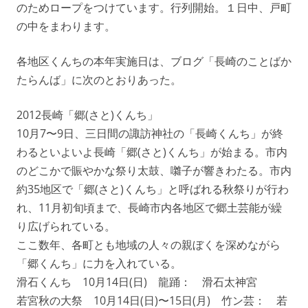
のためロープをつけています。行列開始。１日中、戸町
の中をまわります。
各地区くんちの本年実施日は、ブログ「長崎のことばか
たらんば」に次のとおりあった。
2012長崎「郷(さと)くんち」
10月7〜9日、三日間の諏訪神社の「長崎くんち」が終
わるといよいよ長崎「郷(さと)くんち」が始まる。市内
のどこかで賑やかな祭り太鼓、囃子が響きわたる。市内
約35地区で「郷(さと)くんち」と呼ばれる秋祭りが行わ
れ、11月初旬頃まで、長崎市内各地区で郷土芸能が繰
り広げられている。
ここ数年、各町とも地域の人々の親ぼくを深めながら
「郷くんち」に力を入れている。
滑石くんち 10月14日(日) 龍踊： 滑石太神宮
若宮秋の大祭 10月14日(日)〜15日(月) 竹ン芸： 若