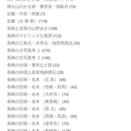
烽火山のかま跡・番所道・南畝石
(16)
近畿・中部・関東
(7)
近畿（兵 庫 県）
(118)
長崎と近県の山野歩き
(168)
長崎のラビリンスな風景
(123)
長崎の三角点・水準点・地理局測点
(30)
長崎の古写真考 １
(270)
長崎の古写真考 ２
(146)
長崎の台場・番所など跡
(22)
長崎の外国人居留地跡標石
(28)
長崎の巨樹・名木 （五 島）
(68)
長崎の巨樹・名木 （壱岐・対馬）
(42)
長崎の巨樹・名木 （大村市）
(16)
長崎の巨樹・名木 （東長崎）
(30)
長崎の巨樹・名木 （県 北）
(85)
長崎の巨樹・名木 （西彼・島原）
(60)
長崎の巨樹・名木 （諌早市）
(73)
長崎の巨樹・名木 （長崎市）
(128)