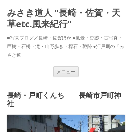
みさき道人 "長崎・佐賀・天
草etc.風来紀行"
■写真ブログ／長崎・佐賀ほか ●風景・史跡・古写真・
巨樹・石橋・滝・山野歩き・標石・戦跡 ●江戸期の「み
さき道」
コ
メニュー
ン
テ
ン
ツ
へ
長崎・戸町くんち 長崎市戸町神
ス
キ
社
ッ
プ