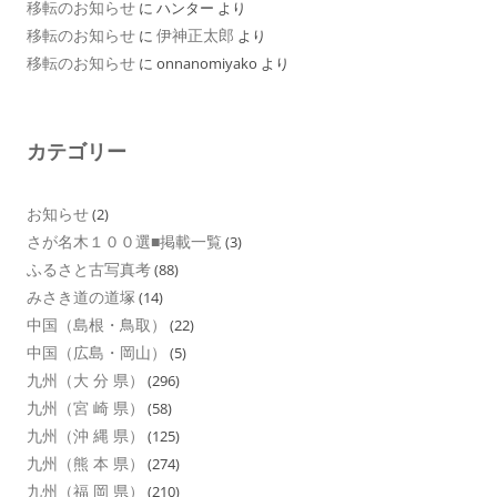
移転のお知らせ
に
ハンター
より
移転のお知らせ
伊神正太郎
に
より
移転のお知らせ
に
onnanomiyako
より
カテゴリー
お知らせ
(2)
さが名木１００選■掲載一覧
(3)
ふるさと古写真考
(88)
みさき道の道塚
(14)
中国（島根・鳥取）
(22)
中国（広島・岡山）
(5)
九州（大 分 県）
(296)
九州（宮 崎 県）
(58)
九州（沖 縄 県）
(125)
九州（熊 本 県）
(274)
九州（福 岡 県）
(210)