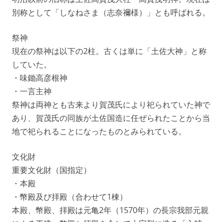
別称として「しなねさま（志奈禰様）」とも呼ばれる。
祭神
現在の祭神は以下の2柱。古くは単に「土佐大神」と称
していた。
・味鋤高彦根神
・一言主神
祭神は両神とも古来より賀茂氏により祀られていた神で
あり、賀茂氏の同族が土佐国造に任ぜられたことから当
地で祀られることになったものとみられている。
文化財
重要文化財（国指定）
・本殿
・幣殿及び拝殿（合わせて1棟）
本殿、幣殿、拝殿は元亀2年（1570年）の長宗我部元親