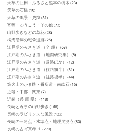
天草の巨樹・ふるさと熊本の樹木
(23)
天草の石橋
(10)
天草の風景・史跡
(31)
寄稿・ゆうこう・その他
(72)
山野歩きなどの草花
(28)
橘湾沿岸の戦争遺跡
(25)
江戸期のみさき道 （全 般）
(63)
江戸期のみさき道 （地図研究集）
(8)
江戸期のみさき道 （帰路ほか）
(12)
江戸期のみさき道 （往路前半）
(31)
江戸期のみさき道 （往路後半）
(44)
烽火山のかま跡・番所道・南畝石
(16)
近畿・中部・関東
(7)
近畿（兵 庫 県）
(118)
長崎と近県の山野歩き
(168)
長崎のラビリンスな風景
(123)
長崎の三角点・水準点・地理局測点
(30)
長崎の古写真考 １
(270)