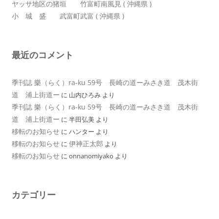
ヤッサ地区の猪垣 竹富町南風見 ( 沖縄県 )
小 城 盛 武富町武富 ( 沖縄県 )
最近のコメント
季刊誌 樂（らく）ra-ku 59号 長崎の道ーみさき道 茂木街
道 浦上街道ー
に
山内ひろみ
より
季刊誌 樂（らく）ra-ku 59号 長崎の道ーみさき道 茂木街
道 浦上街道ー
に
半田弘美
より
移転のお知らせ
に
ハンター
より
移転のお知らせ
伊神正太郎
に
より
移転のお知らせ
に
onnanomiyako
より
カテゴリー