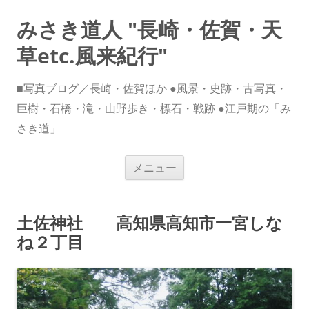
みさき道人 "長崎・佐賀・天
草etc.風来紀行"
■写真ブログ／長崎・佐賀ほか ●風景・史跡・古写真・
巨樹・石橋・滝・山野歩き・標石・戦跡 ●江戸期の「み
さき道」
コ
メニュー
ン
テ
ン
ツ
へ
土佐神社 高知県高知市一宮しな
ス
キ
ね２丁目
ッ
プ