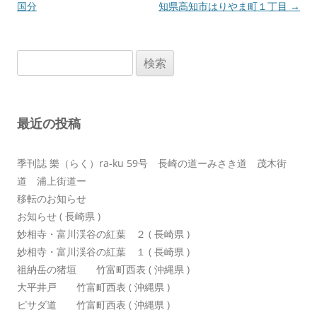
稿
国分
知県高知市はりやま町１丁目
→
ナ
ビ
検
ゲ
索:
ー
シ
最近の投稿
ョ
ン
季刊誌 樂（らく）ra-ku 59号 長崎の道ーみさき道 茂木街
道 浦上街道ー
移転のお知らせ
お知らせ ( 長崎県 )
妙相寺・富川渓谷の紅葉 ２ ( 長崎県 )
妙相寺・富川渓谷の紅葉 １ ( 長崎県 )
祖納岳の猪垣 竹富町西表 ( 沖縄県 )
大平井戸 竹富町西表 ( 沖縄県 )
ピサダ道 竹富町西表 ( 沖縄県 )