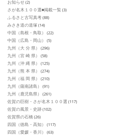
お知らせ
(2)
さが名木１００選■掲載一覧
(3)
ふるさと古写真考
(88)
みさき道の道塚
(14)
中国（島根・鳥取）
(22)
中国（広島・岡山）
(5)
九州（大 分 県）
(296)
九州（宮 崎 県）
(58)
九州（沖 縄 県）
(125)
九州（熊 本 県）
(274)
九州（福 岡 県）
(210)
九州（薩南諸島）
(91)
九州（鹿児島県）
(261)
佐賀の巨樹・さが名木１００選
(117)
佐賀の風景・史跡
(102)
佐賀県の石橋
(26)
四国（徳島・高知）
(117)
四国（愛媛・香川）
(63)