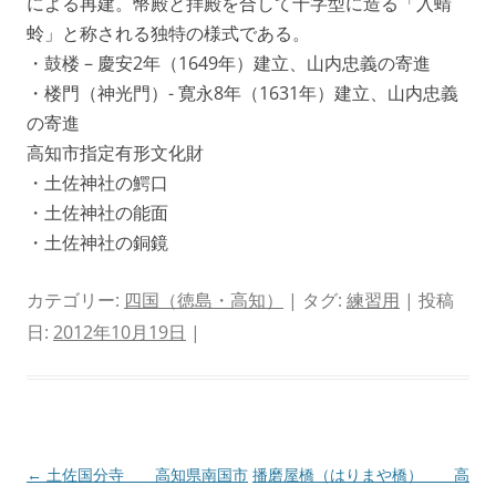
による再建。幣殿と拝殿を合して十字型に造る「入蜻
蛉」と称される独特の様式である。
・鼓楼 – 慶安2年（1649年）建立、山内忠義の寄進
・楼門（神光門）- 寛永8年（1631年）建立、山内忠義
の寄進
高知市指定有形文化財
・土佐神社の鰐口
・土佐神社の能面
・土佐神社の銅鏡
カテゴリー:
四国（徳島・高知）
| タグ:
練習用
| 投稿
日:
2012年10月19日
|
投
←
土佐国分寺 高知県南国市
播磨屋橋（はりまや橋） 高