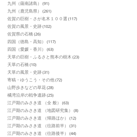
九州（薩南諸島）
(91)
九州（鹿児島県）
(261)
佐賀の巨樹・さが名木１００選
(117)
佐賀の風景・史跡
(102)
佐賀県の石橋
(26)
四国（徳島・高知）
(117)
四国（愛媛・香川）
(63)
天草の巨樹・ふるさと熊本の樹木
(23)
天草の石橋
(10)
天草の風景・史跡
(31)
寄稿・ゆうこう・その他
(72)
山野歩きなどの草花
(28)
橘湾沿岸の戦争遺跡
(25)
江戸期のみさき道 （全 般）
(63)
江戸期のみさき道 （地図研究集）
(8)
江戸期のみさき道 （帰路ほか）
(12)
江戸期のみさき道 （往路前半）
(31)
江戸期のみさき道 （往路後半）
(44)