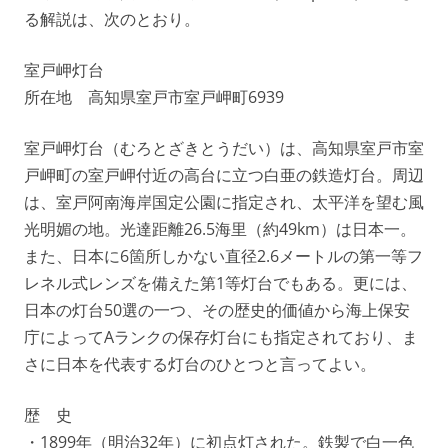
る解説は、次のとおり。
室戸岬灯台
所在地 高知県室戸市室戸岬町6939
室戸岬灯台（むろとざきとうだい）は、高知県室戸市室
戸岬町の室戸岬付近の高台に立つ白亜の鉄造灯台。周辺
は、室戸阿南海岸国定公園に指定され、太平洋を望む風
光明媚の地。光達距離26.5海里（約49km）は日本一。
また、日本に6箇所しかない直径2.6メートルの第一等フ
レネル式レンズを備えた第1等灯台でもある。更には、
日本の灯台50選の一つ、その歴史的価値から海上保安
庁によってAランクの保存灯台にも指定されており、ま
さに日本を代表する灯台のひとつと言ってよい。
歴 史
・1899年（明治32年）に初点灯された。鉄製で白一色