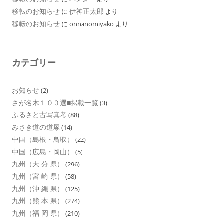
移転のお知らせ
伊神正太郎
に
より
移転のお知らせ
に
onnanomiyako
より
カテゴリー
お知らせ
(2)
さが名木１００選■掲載一覧
(3)
ふるさと古写真考
(88)
みさき道の道塚
(14)
中国（島根・鳥取）
(22)
中国（広島・岡山）
(5)
九州（大 分 県）
(296)
九州（宮 崎 県）
(58)
九州（沖 縄 県）
(125)
九州（熊 本 県）
(274)
九州（福 岡 県）
(210)