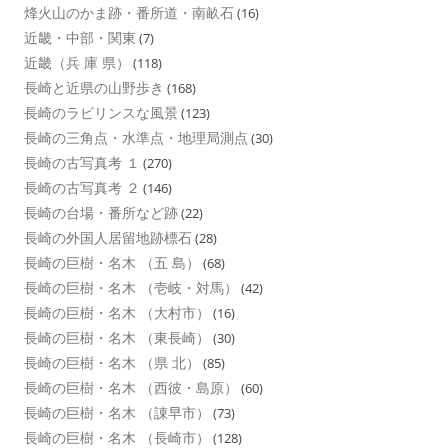
烽火山のかま跡・番所道・南畝石
(16)
近畿・中部・関東
(7)
近畿（兵 庫 県）
(118)
長崎と近県の山野歩き
(168)
長崎のラビリンスな風景
(123)
長崎の三角点・水準点・地理局測点
(30)
長崎の古写真考 １
(270)
長崎の古写真考 ２
(146)
長崎の台場・番所など跡
(22)
長崎の外国人居留地跡標石
(28)
長崎の巨樹・名木 （五 島）
(68)
長崎の巨樹・名木 （壱岐・対馬）
(42)
長崎の巨樹・名木 （大村市）
(16)
長崎の巨樹・名木 （東長崎）
(30)
長崎の巨樹・名木 （県 北）
(85)
長崎の巨樹・名木 （西彼・島原）
(60)
長崎の巨樹・名木 （諌早市）
(73)
長崎の巨樹・名木 （長崎市）
(128)