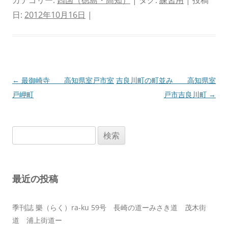
カテゴリー:
四国（徳島・高知）
| タグ:
練習用
| 投稿
日:
2012年10月16日
|
投
←
最御崎寺 高知県室戸市室
吉良川町の町並み 高知県室
稿
戸岬町
戸市吉良川町
→
ナ
ビ
検
ゲ
索:
ー
シ
最近の投稿
ョ
ン
季刊誌 樂（らく）ra-ku 59号 長崎の道ーみさき道 茂木街
道 浦上街道ー