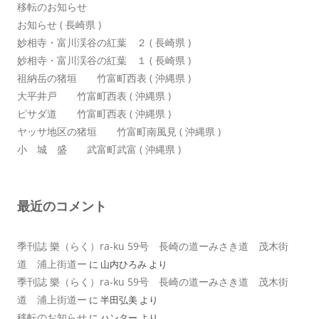
移転のお知らせ
お知らせ ( 長崎県 )
妙相寺・富川渓谷の紅葉 ２ ( 長崎県 )
妙相寺・富川渓谷の紅葉 １ ( 長崎県 )
祖納岳の猪垣 竹富町西表 ( 沖縄県 )
大平井戸 竹富町西表 ( 沖縄県 )
ピサダ道 竹富町西表 ( 沖縄県 )
ヤッサ地区の猪垣 竹富町南風見 ( 沖縄県 )
小 城 盛 武富町武富 ( 沖縄県 )
最近のコメント
季刊誌 樂（らく）ra-ku 59号 長崎の道ーみさき道 茂木街
道 浦上街道ー
に
山内ひろみ
より
季刊誌 樂（らく）ra-ku 59号 長崎の道ーみさき道 茂木街
道 浦上街道ー
に
半田弘美
より
移転のお知らせ
に
ハンター
より