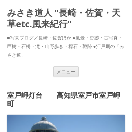
みさき道人 "長崎・佐賀・天
草etc.風来紀行"
■写真ブログ／長崎・佐賀ほか ●風景・史跡・古写真・
巨樹・石橋・滝・山野歩き・標石・戦跡 ●江戸期の「み
さき道」
コ
メニュー
ン
テ
ン
ツ
へ
室戸岬灯台 高知県室戸市室戸岬
ス
キ
町
ッ
プ