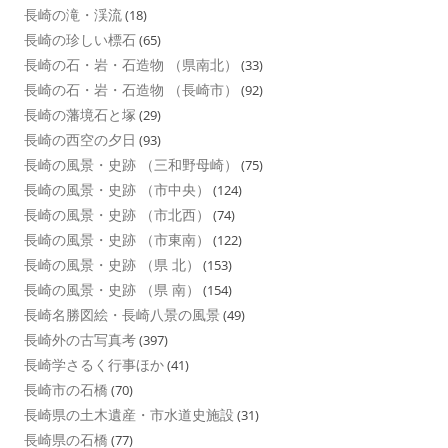
長崎の滝・渓流
(18)
長崎の珍しい標石
(65)
長崎の石・岩・石造物 （県南北）
(33)
長崎の石・岩・石造物 （長崎市）
(92)
長崎の藩境石と塚
(29)
長崎の西空の夕日
(93)
長崎の風景・史跡 （三和野母崎）
(75)
長崎の風景・史跡 （市中央）
(124)
長崎の風景・史跡 （市北西）
(74)
長崎の風景・史跡 （市東南）
(122)
長崎の風景・史跡 （県 北）
(153)
長崎の風景・史跡 （県 南）
(154)
長崎名勝図絵・長崎八景の風景
(49)
長崎外の古写真考
(397)
長崎学さるく行事ほか
(41)
長崎市の石橋
(70)
長崎県の土木遺産・市水道史施設
(31)
長崎県の石橋
(77)