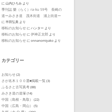
に
山内ひろみ
より
季刊誌 樂（らく）ra-ku 59号 長崎の
道ーみさき道 茂木街道 浦上街道ー
に
半田弘美
より
移転のお知らせ
に
ハンター
より
移転のお知らせ
伊神正太郎
に
より
移転のお知らせ
に
onnanomiyako
より
カテゴリー
お知らせ
(2)
さが名木１００選■掲載一覧
(3)
ふるさと古写真考
(88)
みさき道の道塚
(14)
中国（島根・鳥取）
(22)
中国（広島・岡山）
(5)
九州（大 分 県）