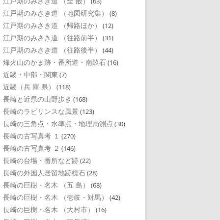
江戸期のみさき道 （全 般）
(63)
江戸期のみさき道 （地図研究集）
(8)
江戸期のみさき道 （帰路ほか）
(12)
江戸期のみさき道 （往路前半）
(31)
江戸期のみさき道 （往路後半）
(44)
烽火山のかま跡・番所道・南畝石
(16)
近畿・中部・関東
(7)
近畿（兵 庫 県）
(118)
長崎と近県の山野歩き
(168)
長崎のラビリンスな風景
(123)
長崎の三角点・水準点・地理局測点
(30)
長崎の古写真考 １
(270)
長崎の古写真考 ２
(146)
長崎の台場・番所など跡
(22)
長崎の外国人居留地跡標石
(28)
長崎の巨樹・名木 （五 島）
(68)
長崎の巨樹・名木 （壱岐・対馬）
(42)
長崎の巨樹・名木 （大村市）
(16)