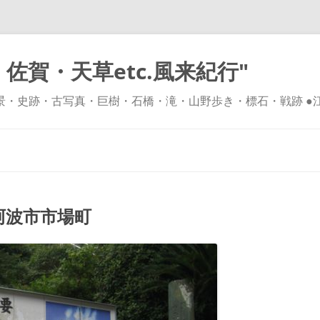
佐賀・天草etc.風来紀行"
風景・史跡・古写真・巨樹・石橋・滝・山野歩き・標石・戦跡 ●
コ
ン
テ
ン
ツ
へ
ス
キ
波市市場町
ッ
プ