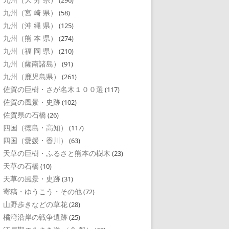
(296)
九州（宮 崎 県）
(58)
九州（沖 縄 県）
(125)
九州（熊 本 県）
(274)
九州（福 岡 県）
(210)
九州（薩南諸島）
(91)
九州（鹿児島県）
(261)
佐賀の巨樹・さが名木１００選
(117)
佐賀の風景・史跡
(102)
佐賀県の石橋
(26)
四国（徳島・高知）
(117)
四国（愛媛・香川）
(63)
天草の巨樹・ふるさと熊本の樹木
(23)
天草の石橋
(10)
天草の風景・史跡
(31)
寄稿・ゆうこう・その他
(72)
山野歩きなどの草花
(28)
橘湾沿岸の戦争遺跡
(25)