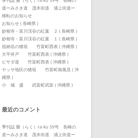
季刊誌 樂（らく）ra-ku 59号 長崎の
道ーみさき道 茂木街道 浦上街道ー
移転のお知らせ
お知らせ ( 長崎県 )
妙相寺・富川渓谷の紅葉 ２ ( 長崎県 )
妙相寺・富川渓谷の紅葉 １ ( 長崎県 )
祖納岳の猪垣 竹富町西表 ( 沖縄県 )
大平井戸 竹富町西表 ( 沖縄県 )
ピサダ道 竹富町西表 ( 沖縄県 )
ヤッサ地区の猪垣 竹富町南風見 ( 沖
縄県 )
小 城 盛 武富町武富 ( 沖縄県 )
最近のコメント
季刊誌 樂（らく）ra-ku 59号 長崎の
道ーみさき道 茂木街道 浦上街道ー