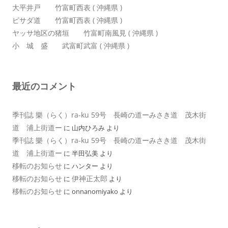
大平井戸 竹富町西表 ( 沖縄県 )
ピサダ道 竹富町西表 ( 沖縄県 )
ヤッサ地区の猪垣 竹富町南風見 ( 沖縄県 )
小 城 盛 武富町武富 ( 沖縄県 )
最近のコメント
季刊誌 樂（らく）ra-ku 59号 長崎の道ーみさき道 茂木街
道 浦上街道ー
に
山内ひろみ
より
季刊誌 樂（らく）ra-ku 59号 長崎の道ーみさき道 茂木街
道 浦上街道ー
に
半田弘美
より
移転のお知らせ
に
ハンター
より
移転のお知らせ
伊神正太郎
に
より
移転のお知らせ
に
onnanomiyako
より