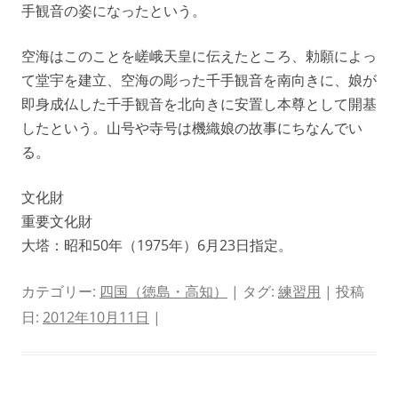
手観音の姿になったという。
空海はこのことを嵯峨天皇に伝えたところ、勅願によっ
て堂宇を建立、空海の彫った千手観音を南向きに、娘が
即身成仏した千手観音を北向きに安置し本尊として開基
したという。山号や寺号は機織娘の故事にちなんでい
る。
文化財
重要文化財
大塔：昭和50年（1975年）6月23日指定。
カテゴリー:
四国（徳島・高知）
| タグ:
練習用
| 投稿
日:
2012年10月11日
|