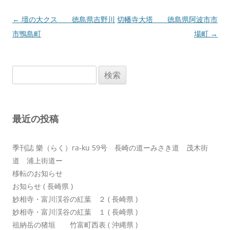
投
←
壇の大クス 徳島県吉野川
切幡寺大塔 徳島県阿波市市
稿
市鴨島町
場町
→
ナ
ビ
検
ゲ
索:
ー
シ
最近の投稿
ョ
ン
季刊誌 樂（らく）ra-ku 59号 長崎の道ーみさき道 茂木街
道 浦上街道ー
移転のお知らせ
お知らせ ( 長崎県 )
妙相寺・富川渓谷の紅葉 ２ ( 長崎県 )
妙相寺・富川渓谷の紅葉 １ ( 長崎県 )
祖納岳の猪垣 竹富町西表 ( 沖縄県 )