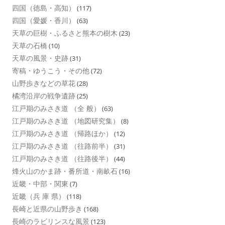
四国（徳島・高知）
(117)
四国（愛媛・香川）
(63)
天草の巨樹・ふるさと熊本の樹木
(23)
天草の石橋
(10)
天草の風景・史跡
(31)
寄稿・ゆうこう・その他
(72)
山野歩きなどの草花
(28)
橘湾沿岸の戦争遺跡
(25)
江戸期のみさき道 （全 般）
(63)
江戸期のみさき道 （地図研究集）
(8)
江戸期のみさき道 （帰路ほか）
(12)
江戸期のみさき道 （往路前半）
(31)
江戸期のみさき道 （往路後半）
(44)
烽火山のかま跡・番所道・南畝石
(16)
近畿・中部・関東
(7)
近畿（兵 庫 県）
(118)
長崎と近県の山野歩き
(168)
長崎のラビリンスな風景
(123)