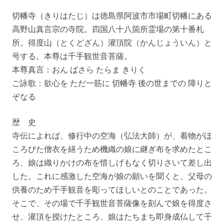
切幡寺（きりはたじ）は徳島県阿波市市場町切幡にある
高野山真言宗の寺院。四国八十八箇所霊場の第十番札
所。得度山（とくどざん）灌頂院（かんじょういん）と
号する。本尊は千手観世音菩薩。
本尊真言：おん ばさら たらま きりく
ご詠歌：欲心を ただ一筋に 切幡寺 後の世までの 障りと
ぞなる
歴 史
寺伝によれば、修行中の空海（弘法大師）が、着物がほ
ころびた僧衣を繕うため機織の娘に継ぎ布を求めたとこ
ろ、娘は織りかけの布を惜しげもなく切りさいて差し出
した。これに感激した空海が娘の願いを聞くと、父母の
供養のため千手観音を彫ってほしいとのことであった。
そこで、その場で千手観世音菩薩像を刻んで娘を得度さ
せ、灌頂を授けたところ、娘はたちまち即身成仏して千