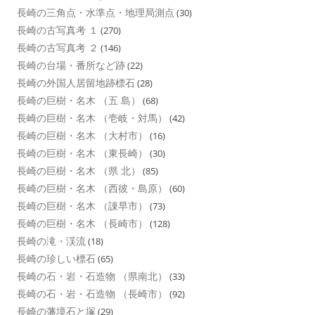
長崎の三角点・水準点・地理局測点
(30)
長崎の古写真考 １
(270)
長崎の古写真考 ２
(146)
長崎の台場・番所など跡
(22)
長崎の外国人居留地跡標石
(28)
長崎の巨樹・名木 （五 島）
(68)
長崎の巨樹・名木 （壱岐・対馬）
(42)
長崎の巨樹・名木 （大村市）
(16)
長崎の巨樹・名木 （東長崎）
(30)
長崎の巨樹・名木 （県 北）
(85)
長崎の巨樹・名木 （西彼・島原）
(60)
長崎の巨樹・名木 （諌早市）
(73)
長崎の巨樹・名木 （長崎市）
(128)
長崎の滝・渓流
(18)
長崎の珍しい標石
(65)
長崎の石・岩・石造物 （県南北）
(33)
長崎の石・岩・石造物 （長崎市）
(92)
長崎の藩境石と塚
(29)