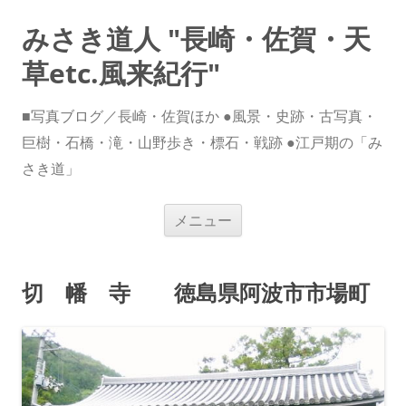
みさき道人 "長崎・佐賀・天
草etc.風来紀行"
■写真ブログ／長崎・佐賀ほか ●風景・史跡・古写真・
巨樹・石橋・滝・山野歩き・標石・戦跡 ●江戸期の「み
さき道」
コ
メニュー
ン
テ
ン
ツ
へ
切 幡 寺 徳島県阿波市市場町
ス
キ
ッ
プ