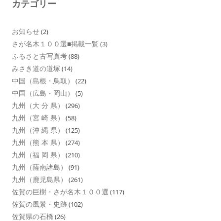
カテゴリー
お知らせ
(2)
さが名木１００選■掲載一覧
(3)
ふるさと古写真考
(88)
みさき道の道塚
(14)
中国（島根・鳥取）
(22)
中国（広島・岡山）
(5)
九州（大 分 県）
(296)
九州（宮 崎 県）
(58)
九州（沖 縄 県）
(125)
九州（熊 本 県）
(274)
九州（福 岡 県）
(210)
九州（薩南諸島）
(91)
九州（鹿児島県）
(261)
佐賀の巨樹・さが名木１００選
(117)
佐賀の風景・史跡
(102)
佐賀県の石橋
(26)