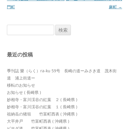
稿
門町
麻町
→
ナ
ビ
検
ゲ
索:
ー
シ
最近の投稿
ョ
ン
季刊誌 樂（らく）ra-ku 59号 長崎の道ーみさき道 茂木街
道 浦上街道ー
移転のお知らせ
お知らせ ( 長崎県 )
妙相寺・富川渓谷の紅葉 ２ ( 長崎県 )
妙相寺・富川渓谷の紅葉 １ ( 長崎県 )
祖納岳の猪垣 竹富町西表 ( 沖縄県 )
大平井戸 竹富町西表 ( 沖縄県 )
ピサダ道 竹富町西表 ( 沖縄県 )