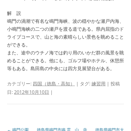
解 説
鳴門の渦潮で有名な鳴門海峡、波の穏やかな瀬戸内海、
小鳴門海峡の二つの瀬戸を渡る道である。県内屈指のド
ライブコースで、山と海の素晴らしい景色を眺めること
ができる。
また、途中のウチノ海では釣り用のいかだ群の風景を眺
めることができる。他にも、ゴルフ場やホテル、休憩所
等もある。島田島の中央には四方見展望台がある。
カテゴリー:
四国（徳島・高知）
| タグ:
練習用
| 投稿
日:
2012年10月10日
|
投
←
鳴門公園 徳島県鳴門市鳴
霊 山 寺 徳島県鳴門市大