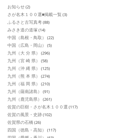
お知らせ
(2)
さが名木１００選■掲載一覧
(3)
ふるさと古写真考
(88)
みさき道の道塚
(14)
中国（島根・鳥取）
(22)
中国（広島・岡山）
(5)
九州（大 分 県）
(296)
九州（宮 崎 県）
(58)
九州（沖 縄 県）
(125)
九州（熊 本 県）
(274)
九州（福 岡 県）
(210)
九州（薩南諸島）
(91)
九州（鹿児島県）
(261)
佐賀の巨樹・さが名木１００選
(117)
佐賀の風景・史跡
(102)
佐賀県の石橋
(26)
四国（徳島・高知）
(117)
四国（愛媛・香川）
(63)