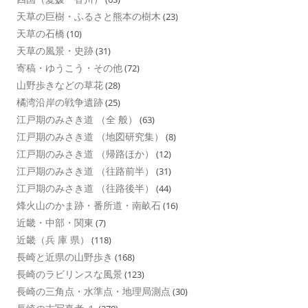
天草の巨樹・ふるさと熊本の樹木
(23)
天草の石橋
(10)
天草の風景・史跡
(31)
寄稿・ゆうこう・その他
(72)
山野歩きなどの草花
(28)
橘湾沿岸の戦争遺跡
(25)
江戸期のみさき道 （全 般）
(63)
江戸期のみさき道 （地図研究集）
(8)
江戸期のみさき道 （帰路ほか）
(12)
江戸期のみさき道 （往路前半）
(31)
江戸期のみさき道 （往路後半）
(44)
烽火山のかま跡・番所道・南畝石
(16)
近畿・中部・関東
(7)
近畿（兵 庫 県）
(118)
長崎と近県の山野歩き
(168)
長崎のラビリンスな風景
(123)
長崎の三角点・水準点・地理局測点
(30)