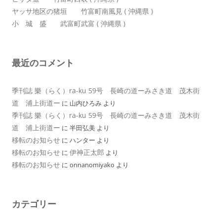
ヤッサ地区の猪垣 竹富町南風見 ( 沖縄県 )
小 城 盛 武富町武富 ( 沖縄県 )
最近のコメント
季刊誌 樂（らく）ra-ku 59号 長崎の道ーみさき道 茂木街
道 浦上街道ー
に
山内ひろみ
より
季刊誌 樂（らく）ra-ku 59号 長崎の道ーみさき道 茂木街
道 浦上街道ー
に
半田弘美
より
移転のお知らせ
に
ハンター
より
移転のお知らせ
伊神正太郎
に
より
移転のお知らせ
に
onnanomiyako
より
カテゴリー