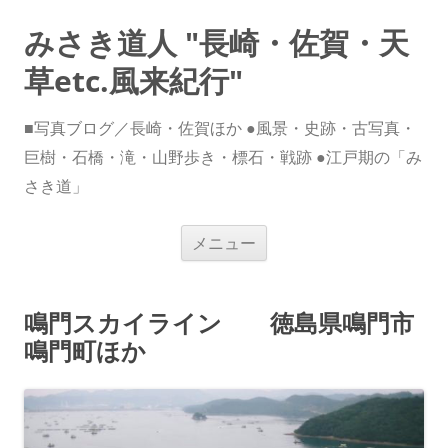
みさき道人 "長崎・佐賀・天
草etc.風来紀行"
■写真ブログ／長崎・佐賀ほか ●風景・史跡・古写真・
巨樹・石橋・滝・山野歩き・標石・戦跡 ●江戸期の「み
さき道」
コ
メニュー
ン
テ
ン
ツ
へ
鳴門スカイライン 徳島県鳴門市
ス
キ
鳴門町ほか
ッ
プ