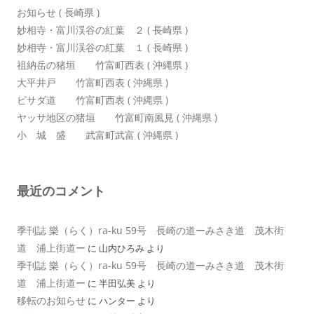
お知らせ ( 長崎県 )
妙相寺・富川渓谷の紅葉 ２ ( 長崎県 )
妙相寺・富川渓谷の紅葉 １ ( 長崎県 )
祖納岳の猪垣 竹富町西表 ( 沖縄県 )
大平井戸 竹富町西表 ( 沖縄県 )
ピサダ道 竹富町西表 ( 沖縄県 )
ヤッサ地区の猪垣 竹富町南風見 ( 沖縄県 )
小 城 盛 武富町武富 ( 沖縄県 )
最近のコメント
季刊誌 樂（らく）ra-ku 59号 長崎の道ーみさき道 茂木街
道 浦上街道ー
に
山内ひろみ
より
季刊誌 樂（らく）ra-ku 59号 長崎の道ーみさき道 茂木街
道 浦上街道ー
に
半田弘美
より
移転のお知らせ
に
ハンター
より