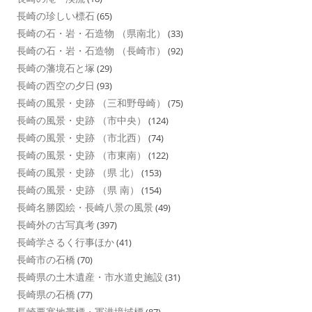
長崎の珍しい標石
(65)
長崎の石・岩・石造物 （県南北）
(33)
長崎の石・岩・石造物 （長崎市）
(92)
長崎の藩境石と塚
(29)
長崎の西空の夕日
(93)
長崎の風景・史跡 （三和野母崎）
(75)
長崎の風景・史跡 （市中央）
(124)
長崎の風景・史跡 （市北西）
(74)
長崎の風景・史跡 （市東南）
(122)
長崎の風景・史跡 （県 北）
(153)
長崎の風景・史跡 （県 南）
(154)
長崎名勝図絵・長崎八景の風景
(49)
長崎外の古写真考
(397)
長崎学さるく行事ほか
(41)
長崎市の石橋
(70)
長崎県の土木遺産・市水道史施設
(31)
長崎県の石橋
(77)
長崎要塞地帯標・軍港境域標