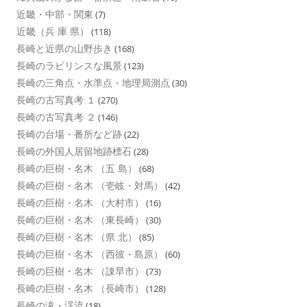
近畿・中部・関東
(7)
近畿（兵 庫 県）
(118)
長崎と近県の山野歩き
(168)
長崎のラビリンスな風景
(123)
長崎の三角点・水準点・地理局測点
(30)
長崎の古写真考 １
(270)
長崎の古写真考 ２
(146)
長崎の台場・番所など跡
(22)
長崎の外国人居留地跡標石
(28)
長崎の巨樹・名木 （五 島）
(68)
長崎の巨樹・名木 （壱岐・対馬）
(42)
長崎の巨樹・名木 （大村市）
(16)
長崎の巨樹・名木 （東長崎）
(30)
長崎の巨樹・名木 （県 北）
(85)
長崎の巨樹・名木 （西彼・島原）
(60)
長崎の巨樹・名木 （諌早市）
(73)
長崎の巨樹・名木 （長崎市）
(128)
長崎の滝・渓流
(18)