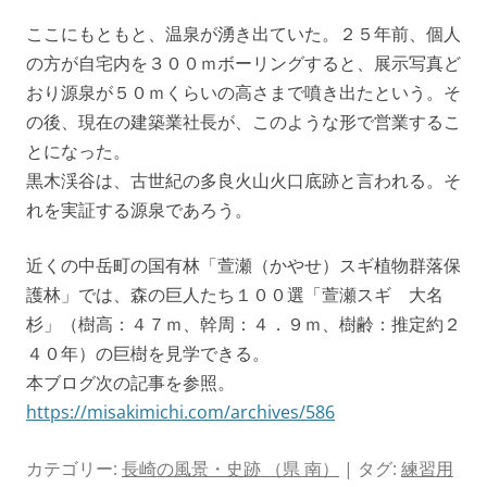
ここにもともと、温泉が湧き出ていた。２５年前、個人
の方が自宅内を３００ｍボーリングすると、展示写真ど
おり源泉が５０ｍくらいの高さまで噴き出たという。そ
の後、現在の建築業社長が、このような形で営業するこ
とになった。
黒木渓谷は、古世紀の多良火山火口底跡と言われる。そ
れを実証する源泉であろう。
近くの中岳町の国有林「萱瀬（かやせ）スギ植物群落保
護林」では、森の巨人たち１００選「萱瀬スギ 大名
杉」（樹高：４７ｍ、幹周：４．９ｍ、樹齢：推定約２
４０年）の巨樹を見学できる。
本ブログ次の記事を参照。
https://misakimichi.com/archives/586
カテゴリー:
長崎の風景・史跡 （県 南）
| タグ:
練習用