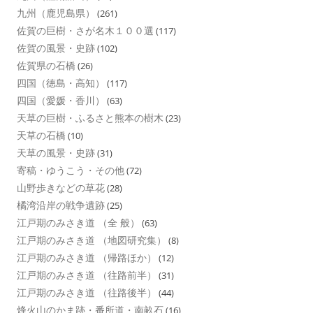
九州（鹿児島県）
(261)
佐賀の巨樹・さが名木１００選
(117)
佐賀の風景・史跡
(102)
佐賀県の石橋
(26)
四国（徳島・高知）
(117)
四国（愛媛・香川）
(63)
天草の巨樹・ふるさと熊本の樹木
(23)
天草の石橋
(10)
天草の風景・史跡
(31)
寄稿・ゆうこう・その他
(72)
山野歩きなどの草花
(28)
橘湾沿岸の戦争遺跡
(25)
江戸期のみさき道 （全 般）
(63)
江戸期のみさき道 （地図研究集）
(8)
江戸期のみさき道 （帰路ほか）
(12)
江戸期のみさき道 （往路前半）
(31)
江戸期のみさき道 （往路後半）
(44)
烽火山のかま跡・番所道・南畝石
(16)