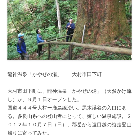
龍神温泉「かやぜの湯」 大村市田下町
大村市田下町に、龍神温泉「かやぜの湯」（天然かけ流
し）が、９月１日オープンした。
国道４４４号大村ー鹿島線沿い。黒木渓谷の入口にあ
る。多良山系への登山者にとって、嬉しい温泉施設。２
０１２年１０月７日（日）、郡岳から遠目越の縦走登山
帰りに寄ってみた。