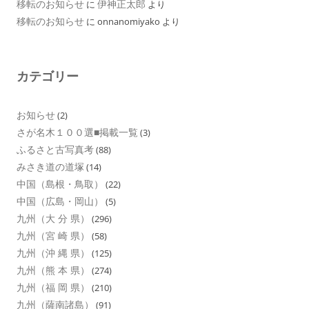
移転のお知らせ
伊神正太郎
に
より
移転のお知らせ
に
onnanomiyako
より
カテゴリー
お知らせ
(2)
さが名木１００選■掲載一覧
(3)
ふるさと古写真考
(88)
みさき道の道塚
(14)
中国（島根・鳥取）
(22)
中国（広島・岡山）
(5)
九州（大 分 県）
(296)
九州（宮 崎 県）
(58)
九州（沖 縄 県）
(125)
九州（熊 本 県）
(274)
九州（福 岡 県）
(210)
九州（薩南諸島）
(91)