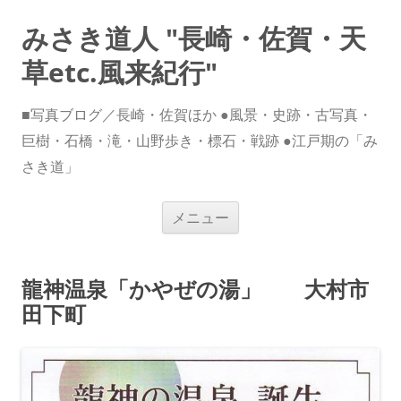
みさき道人 "長崎・佐賀・天
草etc.風来紀行"
■写真ブログ／長崎・佐賀ほか ●風景・史跡・古写真・
巨樹・石橋・滝・山野歩き・標石・戦跡 ●江戸期の「み
さき道」
コ
メニュー
ン
テ
ン
ツ
へ
龍神温泉「かやぜの湯」 大村市
ス
キ
田下町
ッ
プ