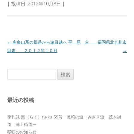
| 投稿日:
2012年10月8日
|
投
←
多良山系の郡岳から遠目越へ
平 尾 台 福岡県北九州市
稿
縦走 ２０１２年１０月
→
ナ
ビ
検
ゲ
索:
ー
シ
最近の投稿
ョ
ン
季刊誌 樂（らく）ra-ku 59号 長崎の道ーみさき道 茂木街
道 浦上街道ー
移転のお知らせ