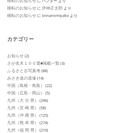
移転のお知らせ
に
ハンター
より
移転のお知らせ
伊神正太郎
に
より
移転のお知らせ
に
onnanomiyako
より
カテゴリー
お知らせ
(2)
さが名木１００選■掲載一覧
(3)
ふるさと古写真考
(88)
みさき道の道塚
(14)
中国（島根・鳥取）
(22)
中国（広島・岡山）
(5)
九州（大 分 県）
(296)
九州（宮 崎 県）
(58)
九州（沖 縄 県）
(125)
九州（熊 本 県）
(274)
九州（福 岡 県）
(210)