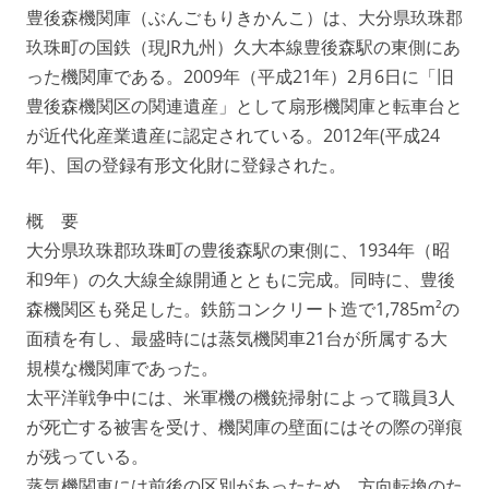
豊後森機関庫（ぶんごもりきかんこ）は、大分県玖珠郡
玖珠町の国鉄（現JR九州）久大本線豊後森駅の東側にあ
った機関庫である。2009年（平成21年）2月6日に「旧
豊後森機関区の関連遺産」として扇形機関庫と転車台と
が近代化産業遺産に認定されている。2012年(平成24
年)、国の登録有形文化財に登録された。
概 要
大分県玖珠郡玖珠町の豊後森駅の東側に、1934年（昭
和9年）の久大線全線開通とともに完成。同時に、豊後
森機関区も発足した。鉄筋コンクリート造で1,785m²の
面積を有し、最盛時には蒸気機関車21台が所属する大
規模な機関庫であった。
太平洋戦争中には、米軍機の機銃掃射によって職員3人
が死亡する被害を受け、機関庫の壁面にはその際の弾痕
が残っている。
蒸気機関車には前後の区別があったため、方向転換のた