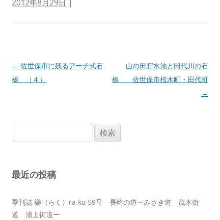
2012年8月29日
|
投
←
佐世保市に残るアーチ式石
山の田貯水池と田代川の石
稿
橋 （４）
橋 佐世保市桜木町・田代町
ナ
→
ビ
ゲ
検
ー
索:
シ
ョ
最近の投稿
ン
季刊誌 樂（らく）ra-ku 59号 長崎の道ーみさき道 茂木街
道 浦上街道ー