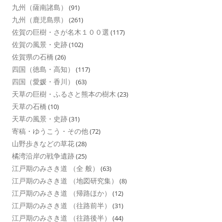
九州（薩南諸島）
(91)
九州（鹿児島県）
(261)
佐賀の巨樹・さが名木１００選
(117)
佐賀の風景・史跡
(102)
佐賀県の石橋
(26)
四国（徳島・高知）
(117)
四国（愛媛・香川）
(63)
天草の巨樹・ふるさと熊本の樹木
(23)
天草の石橋
(10)
天草の風景・史跡
(31)
寄稿・ゆうこう・その他
(72)
山野歩きなどの草花
(28)
橘湾沿岸の戦争遺跡
(25)
江戸期のみさき道 （全 般）
(63)
江戸期のみさき道 （地図研究集）
(8)
江戸期のみさき道 （帰路ほか）
(12)
江戸期のみさき道 （往路前半）
(31)
江戸期のみさき道 （往路後半）
(44)