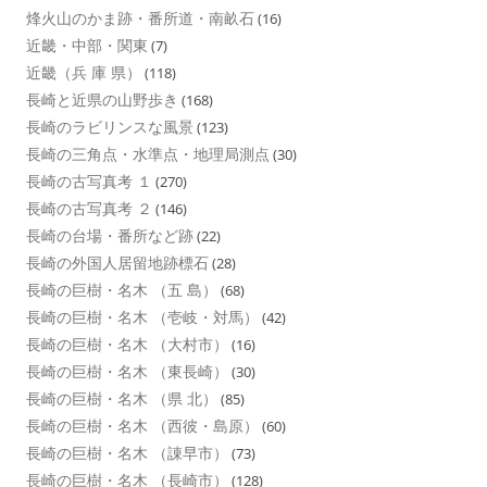
烽火山のかま跡・番所道・南畝石
(16)
近畿・中部・関東
(7)
近畿（兵 庫 県）
(118)
長崎と近県の山野歩き
(168)
長崎のラビリンスな風景
(123)
長崎の三角点・水準点・地理局測点
(30)
長崎の古写真考 １
(270)
長崎の古写真考 ２
(146)
長崎の台場・番所など跡
(22)
長崎の外国人居留地跡標石
(28)
長崎の巨樹・名木 （五 島）
(68)
長崎の巨樹・名木 （壱岐・対馬）
(42)
長崎の巨樹・名木 （大村市）
(16)
長崎の巨樹・名木 （東長崎）
(30)
長崎の巨樹・名木 （県 北）
(85)
長崎の巨樹・名木 （西彼・島原）
(60)
長崎の巨樹・名木 （諌早市）
(73)
長崎の巨樹・名木 （長崎市）
(128)