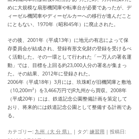
めに大規模な扇形機関庫や転車台が必要であったが、デ
ィーゼル機関車やディーゼルカーへの移行が進んだこと
にともない、1970年（昭和45年）に廃止された。
その後、2001年（平成13年）に地元の有志によって保
存委員会が結成され、登録有形文化財の登録を受けるべ
く活動した。その一環として行われた「一万人の署名運
動」では、目標を上回る約23,000人分の署名が集まっ
た。その結果、2012年に登録された。
2006年（平成18年）3月には、玖珠町が旧機関庫と敷地
（10,200m²）を3,466万円でJR九州から買収。2008年
（平成20年）には、鉄道記念公園整備計画を策定して
おり、将来的には鉄道記念公園として整備する計画であ
る。
カテゴリー:
九州（大 分 県）
| タグ:
練習用
| 投稿日: