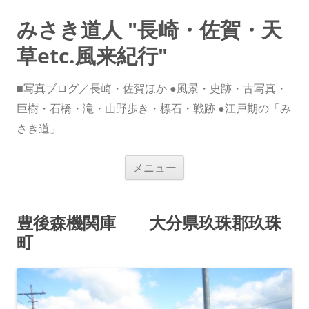
みさき道人 "長崎・佐賀・天
草etc.風来紀行"
■写真ブログ／長崎・佐賀ほか ●風景・史跡・古写真・
巨樹・石橋・滝・山野歩き・標石・戦跡 ●江戸期の「み
さき道」
コ
メニュー
ン
テ
ン
ツ
へ
豊後森機関庫 大分県玖珠郡玖珠
ス
キ
町
ッ
プ