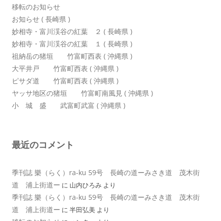
移転のお知らせ
お知らせ ( 長崎県 )
妙相寺・富川渓谷の紅葉 ２ ( 長崎県 )
妙相寺・富川渓谷の紅葉 １ ( 長崎県 )
祖納岳の猪垣 竹富町西表 ( 沖縄県 )
大平井戸 竹富町西表 ( 沖縄県 )
ピサダ道 竹富町西表 ( 沖縄県 )
ヤッサ地区の猪垣 竹富町南風見 ( 沖縄県 )
小 城 盛 武富町武富 ( 沖縄県 )
最近のコメント
季刊誌 樂（らく）ra-ku 59号 長崎の道ーみさき道 茂木街
道 浦上街道ー
に
山内ひろみ
より
季刊誌 樂（らく）ra-ku 59号 長崎の道ーみさき道 茂木街
道 浦上街道ー
に
半田弘美
より