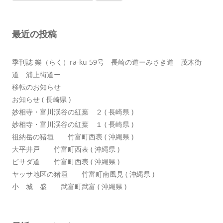
索:
ー
シ
最近の投稿
ョ
ン
季刊誌 樂（らく）ra-ku 59号 長崎の道ーみさき道 茂木街
道 浦上街道ー
移転のお知らせ
お知らせ ( 長崎県 )
妙相寺・富川渓谷の紅葉 ２ ( 長崎県 )
妙相寺・富川渓谷の紅葉 １ ( 長崎県 )
祖納岳の猪垣 竹富町西表 ( 沖縄県 )
大平井戸 竹富町西表 ( 沖縄県 )
ピサダ道 竹富町西表 ( 沖縄県 )
ヤッサ地区の猪垣 竹富町南風見 ( 沖縄県 )
小 城 盛 武富町武富 ( 沖縄県 )