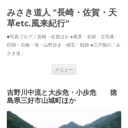
みさき道人 "長崎・佐賀・天
草etc.風来紀行"
■写真ブログ／長崎・佐賀ほか ●風景・史跡・古写真・
巨樹・石橋・滝・山野歩き・標石・戦跡 ●江戸期の「み
さき道」
コ
メニュー
ン
テ
ン
ツ
へ
吉野川中流と大歩危・小歩危 徳
ス
キ
島県三好市山城町ほか
ッ
プ