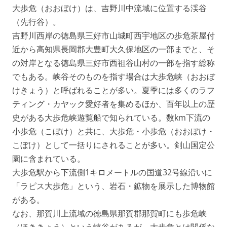
大歩危（おおぼけ）は、吉野川中流域に位置する渓谷
（先行谷）。
吉野川西岸の徳島県三好市山城町西宇地区の歩危茶屋付
近から高知県長岡郡大豊町大久保地区の一部までと、そ
の対岸となる徳島県三好市西祖谷山村の一部を指す総称
でもある。峡谷そのものを指す場合は大歩危峡（おおぼ
けきょう）と呼ばれることが多い。夏季には多くのラフ
ティング・カヤック愛好者を集めるほか、百年以上の歴
史がある大歩危峡遊覧船で知られている。数km下流の
小歩危（こぼけ）と共に、大歩危・小歩危（おおぼけ・
こぼけ）として一括りにされることが多い。剣山国定公
園に含まれている。
大歩危駅から下流側1キロメートルの国道32号線沿いに
「ラピス大歩危」という、岩石・鉱物を展示した博物館
がある。
なお、那賀川上流域の徳島県那賀郡那賀町にも歩危峡