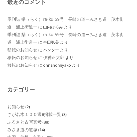
最近のコメント
季刊誌 樂（らく）ra-ku 59号 長崎の道ーみさき道 茂木街
道 浦上街道ー
に
山内ひろみ
より
季刊誌 樂（らく）ra-ku 59号 長崎の道ーみさき道 茂木街
道 浦上街道ー
に
半田弘美
より
移転のお知らせ
に
ハンター
より
移転のお知らせ
伊神正太郎
に
より
移転のお知らせ
に
onnanomiyako
より
カテゴリー
お知らせ
(2)
さが名木１００選■掲載一覧
(3)
ふるさと古写真考
(88)
みさき道の道塚
(14)