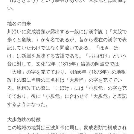
（ほききょう）という峡谷があるが、大歩危とは関係な
い。
地名の由来
川沿いに変成岩類が露出する一般には漢字説（「大股で
歩くと危険」）が有名であるが、昔から現在の漢字で表
記していたわけではなく間違いである。 「ほき、ほ
け」は断崖を意味する古語である。「おおぼけ」という
音に対して、文化12年（1815年）編纂の阿波史では
「大嶂」の字を充てており、明治6年（1873年）の地租
改正の際に当時の三名村は「大歩怪」の字を充ててい
る。地租改正の際に「こぼけ」には「小歩危」の字を充
てており、後に「小歩危」に合わせて「大歩危」と表記
するようになった。
大歩危峡の特徴
この地域の地質は三波川帯に属し、変成岩類で構成され