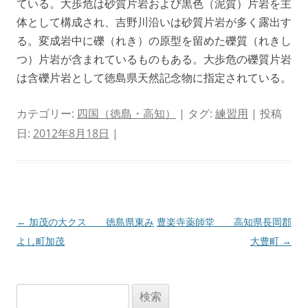
ている。大歩危は砂質片岩および黒色（泥質）片岩を主
体として構成され、吉野川沿いは砂質片岩が多く露出す
る。変成岩中に礫（れき）の原型を留めた礫質（れきし
つ）片岩が含まれているものもある。大歩危の礫質片岩
は含礫片岩として徳島県天然記念物に指定されている。
カテゴリー:
四国（徳島・高知）
| タグ:
練習用
| 投稿
日:
2012年8月18日
|
投
←
加茂の大クス 徳島県東み
豊楽寺薬師堂 高知県長岡郡
稿
よし町加茂
大豊町
→
ナ
ビ
検
ゲ