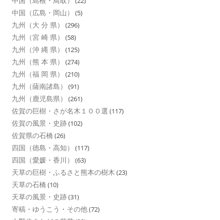
中国（島根・鳥取）
(22)
中国（広島・岡山）
(5)
九州（大 分 県）
(296)
九州（宮 崎 県）
(58)
九州（沖 縄 県）
(125)
九州（熊 本 県）
(274)
九州（福 岡 県）
(210)
九州（薩南諸島）
(91)
九州（鹿児島県）
(261)
佐賀の巨樹・さが名木１００選
(117)
佐賀の風景・史跡
(102)
佐賀県の石橋
(26)
四国（徳島・高知）
(117)
四国（愛媛・香川）
(63)
天草の巨樹・ふるさと熊本の樹木
(23)
天草の石橋
(10)
天草の風景・史跡
(31)
寄稿・ゆうこう・その他
(72)