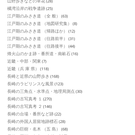
山野歩きなどの草花
(28)
橘湾沿岸の戦争遺跡
(25)
江戸期のみさき道 （全 般）
(63)
江戸期のみさき道 （地図研究集）
(8)
江戸期のみさき道 （帰路ほか）
(12)
江戸期のみさき道 （往路前半）
(31)
江戸期のみさき道 （往路後半）
(44)
烽火山のかま跡・番所道・南畝石
(16)
近畿・中部・関東
(7)
近畿（兵 庫 県）
(118)
長崎と近県の山野歩き
(168)
長崎のラビリンスな風景
(123)
長崎の三角点・水準点・地理局測点
(30)
長崎の古写真考 １
(270)
長崎の古写真考 ２
(146)
長崎の台場・番所など跡
(22)
長崎の外国人居留地跡標石
(28)
長崎の巨樹・名木 （五 島）
(68)