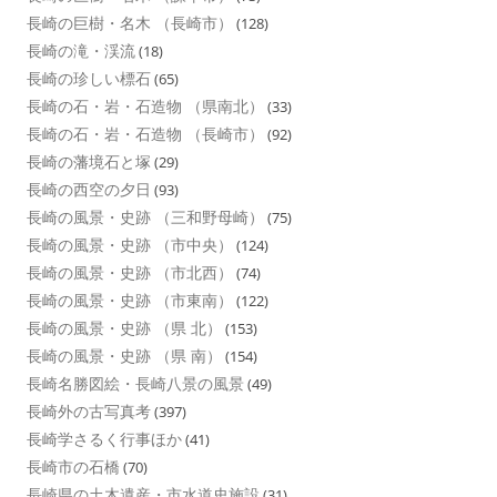
長崎の巨樹・名木 （長崎市）
(128)
長崎の滝・渓流
(18)
長崎の珍しい標石
(65)
長崎の石・岩・石造物 （県南北）
(33)
長崎の石・岩・石造物 （長崎市）
(92)
長崎の藩境石と塚
(29)
長崎の西空の夕日
(93)
長崎の風景・史跡 （三和野母崎）
(75)
長崎の風景・史跡 （市中央）
(124)
長崎の風景・史跡 （市北西）
(74)
長崎の風景・史跡 （市東南）
(122)
長崎の風景・史跡 （県 北）
(153)
長崎の風景・史跡 （県 南）
(154)
長崎名勝図絵・長崎八景の風景
(49)
長崎外の古写真考
(397)
長崎学さるく行事ほか
(41)
長崎市の石橋
(70)
長崎県の土木遺産・市水道史施設
(31)