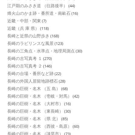
江戸期のみさき道 （往路後半）
(44)
烽火山のかま跡・番所道・南畝石
(16)
近畿・中部・関東
(7)
近畿（兵 庫 県）
(118)
長崎と近県の山野歩き
(168)
長崎のラビリンスな風景
(123)
長崎の三角点・水準点・地理局測点
(30)
長崎の古写真考 １
(270)
長崎の古写真考 ２
(146)
長崎の台場・番所など跡
(22)
長崎の外国人居留地跡標石
(28)
長崎の巨樹・名木 （五 島）
(68)
長崎の巨樹・名木 （壱岐・対馬）
(42)
長崎の巨樹・名木 （大村市）
(16)
長崎の巨樹・名木 （東長崎）
(30)
長崎の巨樹・名木 （県 北）
(85)
長崎の巨樹・名木 （西彼・島原）
(60)
長崎の巨樹・名木 （諌早市）
(73)