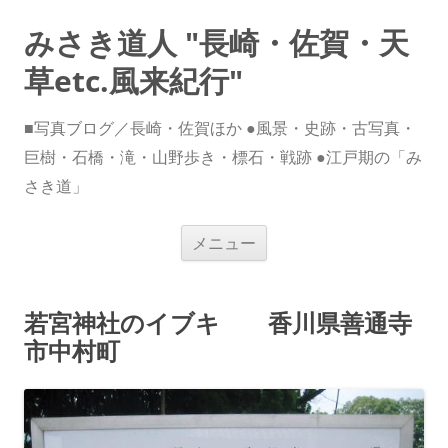
みさき道人 "長崎・佐賀・天
草etc.風来紀行"
■写真ブログ／長崎・佐賀ほか ●風景・史跡・古写真・
巨樹・石橋・滝・山野歩き・標石・戦跡 ●江戸期の「み
さき道」
コ
メニュー
ン
テ
ン
ツ
へ
若宮神社のイブキ 香川県善通寺
ス
キ
市中村町
ッ
プ