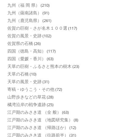
九州（福 岡 県）
(210)
九州（薩南諸島）
(91)
九州（鹿児島県）
(261)
佐賀の巨樹・さが名木１００選
(117)
佐賀の風景・史跡
(102)
佐賀県の石橋
(26)
四国（徳島・高知）
(117)
四国（愛媛・香川）
(63)
天草の巨樹・ふるさと熊本の樹木
(23)
天草の石橋
(10)
天草の風景・史跡
(31)
寄稿・ゆうこう・その他
(72)
山野歩きなどの草花
(28)
橘湾沿岸の戦争遺跡
(25)
江戸期のみさき道 （全 般）
(63)
江戸期のみさき道 （地図研究集）
(8)
江戸期のみさき道 （帰路ほか）
(12)
江戸期のみさき道 （往路前半）
(31)