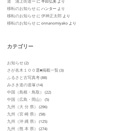
道 浦上街道ー
に
半田弘美
より
移転のお知らせ
に
ハンター
より
移転のお知らせ
伊神正太郎
に
より
移転のお知らせ
に
onnanomiyako
より
カテゴリー
お知らせ
(2)
さが名木１００選■掲載一覧
(3)
ふるさと古写真考
(88)
みさき道の道塚
(14)
中国（島根・鳥取）
(22)
中国（広島・岡山）
(5)
九州（大 分 県）
(296)
九州（宮 崎 県）
(58)
九州（沖 縄 県）
(125)
九州（熊 本 県）
(274)