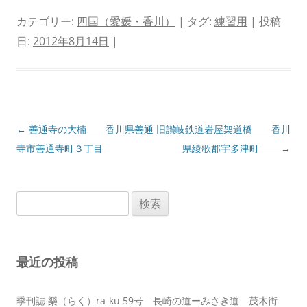
カテゴリー:
四国（愛媛・香川）
| タグ:
練習用
| 投稿
日:
2012年8月14日
|
投
←
善通寺の大楠 香川県善通
旧讃岐鉄道岩屋架道橋 香川
稿
寺市善通寺町３丁目
県綾歌郡宇多津町
→
ナ
ビ
検
ゲ
索:
ー
シ
最近の投稿
ョ
ン
季刊誌 樂（らく）ra-ku 59号 長崎の道ーみさき道 茂木街