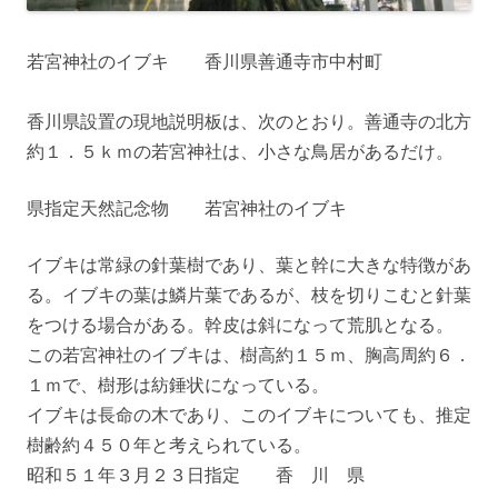
若宮神社のイブキ 香川県善通寺市中村町
香川県設置の現地説明板は、次のとおり。善通寺の北方
約１．５ｋｍの若宮神社は、小さな鳥居があるだけ。
県指定天然記念物 若宮神社のイブキ
イブキは常緑の針葉樹であり、葉と幹に大きな特徴があ
る。イブキの葉は鱗片葉であるが、枝を切りこむと針葉
をつける場合がある。幹皮は斜になって荒肌となる。
この若宮神社のイブキは、樹高約１５ｍ、胸高周約６．
１ｍで、樹形は紡錘状になっている。
イブキは長命の木であり、このイブキについても、推定
樹齢約４５０年と考えられている。
昭和５１年３月２３日指定 香 川 県