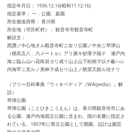
指定年月日： 1936.12.16(昭和11.12.16)
指定基準： 一．公園、庭園
所在都道府県： 香川県
所在地（市区町村）： 観音寺市観音寺町
解説文：
西讚ノ中心地タル觀音寺町ニ在リ公園ノ中央ニ琴彈山
（標高五八．六メートル）アリ廣キ砂濱ヲ隔テゝ瀬戸内
海ニ臨ム山ハ花崗岩ヨリ成リ山上山下松樹ヲ以テ蔽ハレ
内海罕ニ見ルノ美林ヲ成セリ山上ノ眺望又頗ル佳ナリ
（フリー百科事典『ウィキペディア（Wikipedia）』解
説）
琴弾公園
琴弾公園（ことひきこうえん）は、香川県観音寺市にあ
る公園。瀬戸内海国立公園に含まれ、国の名勝に指定さ
れている。1897年に県立公園として開園。設計は園芸