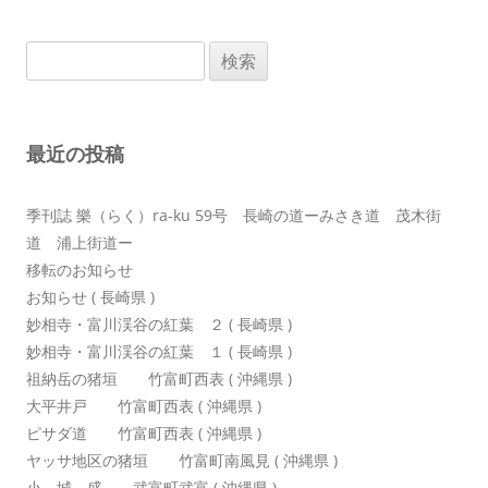
ナ
ビ
検
ゲ
索:
ー
シ
最近の投稿
ョ
ン
季刊誌 樂（らく）ra-ku 59号 長崎の道ーみさき道 茂木街
道 浦上街道ー
移転のお知らせ
お知らせ ( 長崎県 )
妙相寺・富川渓谷の紅葉 ２ ( 長崎県 )
妙相寺・富川渓谷の紅葉 １ ( 長崎県 )
祖納岳の猪垣 竹富町西表 ( 沖縄県 )
大平井戸 竹富町西表 ( 沖縄県 )
ピサダ道 竹富町西表 ( 沖縄県 )
ヤッサ地区の猪垣 竹富町南風見 ( 沖縄県 )
小 城 盛 武富町武富 ( 沖縄県 )