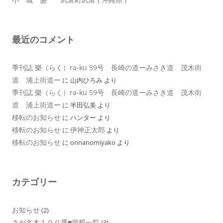
最近のコメント
季刊誌 樂（らく）ra-ku 59号 長崎の道ーみさき道 茂木街
道 浦上街道ー
に
山内ひろみ
より
季刊誌 樂（らく）ra-ku 59号 長崎の道ーみさき道 茂木街
道 浦上街道ー
に
半田弘美
より
移転のお知らせ
に
ハンター
より
移転のお知らせ
伊神正太郎
に
より
移転のお知らせ
に
onnanomiyako
より
カテゴリー
お知らせ
(2)
さが名木１００選■掲載一覧
(3)