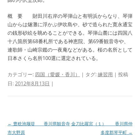
師の小沢圭次郎。
概 要 財田川右岸の琴弾山と有明浜からなり、琴弾
山からは燧灘に浮かぶ伊吹島や、砂で造られた寛永通宝
の銭形砂絵を眺めることができる。琴弾山麓には四国八
十八箇所第68番札所である神恵院、第69番観音寺や、
連歌師・山崎宗鑑の一夜庵などがある。桜の名所として
日本さくら名所100選に選定されている。
カテゴリー:
四国（愛媛・香川）
| タグ:
練習用
| 投稿
日:
2012年8月13日
|
投
←
豊稔池堰堤 香川県観音寺
金刀比羅宮（１） 香川県仲
稿
市大野原
多度郡琴平町
→