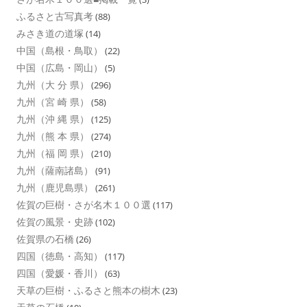
ふるさと古写真考
(88)
みさき道の道塚
(14)
中国（島根・鳥取）
(22)
中国（広島・岡山）
(5)
九州（大 分 県）
(296)
九州（宮 崎 県）
(58)
九州（沖 縄 県）
(125)
九州（熊 本 県）
(274)
九州（福 岡 県）
(210)
九州（薩南諸島）
(91)
九州（鹿児島県）
(261)
佐賀の巨樹・さが名木１００選
(117)
佐賀の風景・史跡
(102)
佐賀県の石橋
(26)
四国（徳島・高知）
(117)
四国（愛媛・香川）
(63)
天草の巨樹・ふるさと熊本の樹木
(23)