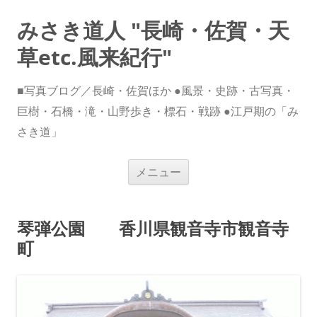
みさき道人 "長崎・佐賀・天
草etc.風来紀行"
■写真ブログ／長崎・佐賀ほか ●風景・史跡・古写真・
巨樹・石橋・滝・山野歩き・標石・戦跡 ●江戸期の「み
さき道」
コ
メニュー
ン
テ
ン
ツ
へ
琴弾公園 香川県観音寺市観音寺
ス
キ
町
ッ
プ