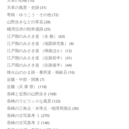
天草の石橋
(10)
天草の風景・史跡
(31)
寄稿・ゆうこう・その他
(72)
山野歩きなどの草花
(28)
橘湾沿岸の戦争遺跡
(25)
江戸期のみさき道 （全 般）
(63)
江戸期のみさき道 （地図研究集）
(8)
江戸期のみさき道 （帰路ほか）
(12)
江戸期のみさき道 （往路前半）
(31)
江戸期のみさき道 （往路後半）
(44)
烽火山のかま跡・番所道・南畝石
(16)
近畿・中部・関東
(7)
近畿（兵 庫 県）
(118)
長崎と近県の山野歩き
(168)
長崎のラビリンスな風景
(123)
長崎の三角点・水準点・地理局測点
(30)
長崎の古写真考 １
(270)
長崎の古写真考 ２
(146)