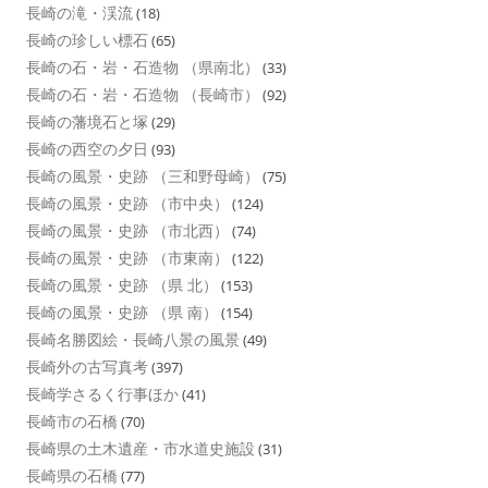
長崎の滝・渓流
(18)
長崎の珍しい標石
(65)
長崎の石・岩・石造物 （県南北）
(33)
長崎の石・岩・石造物 （長崎市）
(92)
長崎の藩境石と塚
(29)
長崎の西空の夕日
(93)
長崎の風景・史跡 （三和野母崎）
(75)
長崎の風景・史跡 （市中央）
(124)
長崎の風景・史跡 （市北西）
(74)
長崎の風景・史跡 （市東南）
(122)
長崎の風景・史跡 （県 北）
(153)
長崎の風景・史跡 （県 南）
(154)
長崎名勝図絵・長崎八景の風景
(49)
長崎外の古写真考
(397)
長崎学さるく行事ほか
(41)
長崎市の石橋
(70)
長崎県の土木遺産・市水道史施設
(31)
長崎県の石橋
(77)