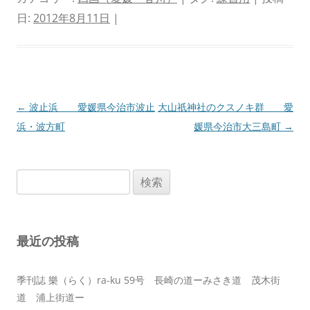
日:
2012年8月11日
|
投
←
波止浜 愛媛県今治市波止
大山祇神社のクスノキ群 愛
稿
浜・波方町
媛県今治市大三島町
→
ナ
ビ
検
ゲ
索:
ー
シ
最近の投稿
ョ
ン
季刊誌 樂（らく）ra-ku 59号 長崎の道ーみさき道 茂木街
道 浦上街道ー