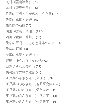
九州（薩南諸島）
(91)
九州（鹿児島県）
(261)
佐賀の巨樹・さが名木１００選
(117)
佐賀の風景・史跡
(102)
佐賀県の石橋
(26)
四国（徳島・高知）
(117)
四国（愛媛・香川）
(63)
天草の巨樹・ふるさと熊本の樹木
(23)
天草の石橋
(10)
天草の風景・史跡
(31)
寄稿・ゆうこう・その他
(72)
山野歩きなどの草花
(28)
橘湾沿岸の戦争遺跡
(25)
江戸期のみさき道 （全 般）
(63)
江戸期のみさき道 （地図研究集）
(8)
江戸期のみさき道 （帰路ほか）
(12)
江戸期のみさき道 （往路前半）
(31)
江戸期のみさき道 （往路後半）
(44)