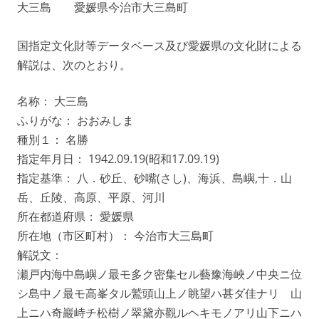
大三島 愛媛県今治市大三島町
国指定文化財等データベース及び愛媛県の文化財による
解説は、次のとおり。
名称： 大三島
ふりがな： おおみしま
種別１： 名勝
指定年月日： 1942.09.19(昭和17.09.19)
指定基準： 八．砂丘、砂嘴(さし)、海浜、島嶼,十．山
岳、丘陵、高原、平原、河川
所在都道府県： 愛媛県
所在地（市区町村）： 今治市大三島町
解説文：
瀬戸内海中島嶼ノ最モ多ク密集セル藝豫海峽ノ中央ニ位
シ島中ノ最モ高峯タル鷲頭山上ノ眺望ハ甚ダ佳ナリ 山
上ニハ奇巖峙チ松樹ノ翠黛亦觀ルヘキモノアリ山下ニハ