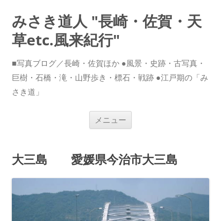
みさき道人 "長崎・佐賀・天
草etc.風来紀行"
■写真ブログ／長崎・佐賀ほか ●風景・史跡・古写真・
巨樹・石橋・滝・山野歩き・標石・戦跡 ●江戸期の「み
さき道」
コ
メニュー
ン
テ
ン
ツ
へ
大三島 愛媛県今治市大三島
ス
キ
ッ
プ