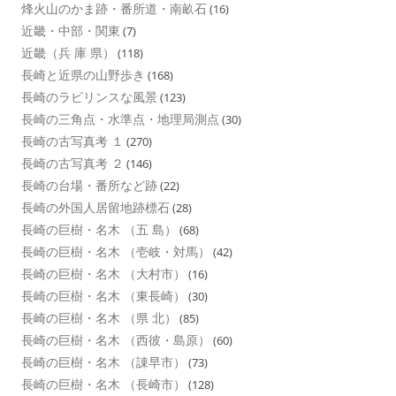
烽火山のかま跡・番所道・南畝石
(16)
近畿・中部・関東
(7)
近畿（兵 庫 県）
(118)
長崎と近県の山野歩き
(168)
長崎のラビリンスな風景
(123)
長崎の三角点・水準点・地理局測点
(30)
長崎の古写真考 １
(270)
長崎の古写真考 ２
(146)
長崎の台場・番所など跡
(22)
長崎の外国人居留地跡標石
(28)
長崎の巨樹・名木 （五 島）
(68)
長崎の巨樹・名木 （壱岐・対馬）
(42)
長崎の巨樹・名木 （大村市）
(16)
長崎の巨樹・名木 （東長崎）
(30)
長崎の巨樹・名木 （県 北）
(85)
長崎の巨樹・名木 （西彼・島原）
(60)
長崎の巨樹・名木 （諌早市）
(73)
長崎の巨樹・名木 （長崎市）
(128)