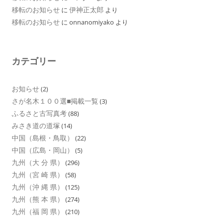
移転のお知らせ
伊神正太郎
に
より
移転のお知らせ
に
onnanomiyako
より
カテゴリー
お知らせ
(2)
さが名木１００選■掲載一覧
(3)
ふるさと古写真考
(88)
みさき道の道塚
(14)
中国（島根・鳥取）
(22)
中国（広島・岡山）
(5)
九州（大 分 県）
(296)
九州（宮 崎 県）
(58)
九州（沖 縄 県）
(125)
九州（熊 本 県）
(274)
九州（福 岡 県）
(210)