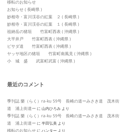
移転のお知らせ
お知らせ ( 長崎県 )
妙相寺・富川渓谷の紅葉 ２ ( 長崎県 )
妙相寺・富川渓谷の紅葉 １ ( 長崎県 )
祖納岳の猪垣 竹富町西表 ( 沖縄県 )
大平井戸 竹富町西表 ( 沖縄県 )
ピサダ道 竹富町西表 ( 沖縄県 )
ヤッサ地区の猪垣 竹富町南風見 ( 沖縄県 )
小 城 盛 武富町武富 ( 沖縄県 )
最近のコメント
季刊誌 樂（らく）ra-ku 59号 長崎の道ーみさき道 茂木街
道 浦上街道ー
に
山内ひろみ
より
季刊誌 樂（らく）ra-ku 59号 長崎の道ーみさき道 茂木街
道 浦上街道ー
に
半田弘美
より
移転のお知らせ
に
ハンター
より