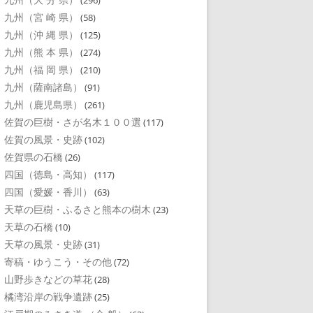
(296)
九州（宮 崎 県）
(58)
九州（沖 縄 県）
(125)
九州（熊 本 県）
(274)
九州（福 岡 県）
(210)
九州（薩南諸島）
(91)
九州（鹿児島県）
(261)
佐賀の巨樹・さが名木１００選
(117)
佐賀の風景・史跡
(102)
佐賀県の石橋
(26)
四国（徳島・高知）
(117)
四国（愛媛・香川）
(63)
天草の巨樹・ふるさと熊本の樹木
(23)
天草の石橋
(10)
天草の風景・史跡
(31)
寄稿・ゆうこう・その他
(72)
山野歩きなどの草花
(28)
橘湾沿岸の戦争遺跡
(25)