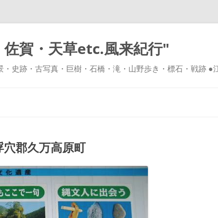
佐賀・天草etc.風来紀行"
風景・史跡・古写真・巨樹・石橋・滝・山野歩き・標石・戦跡 ●
コ
ン
テ
ン
ツ
へ
ス
キ
穴郡久万高原町
ッ
プ