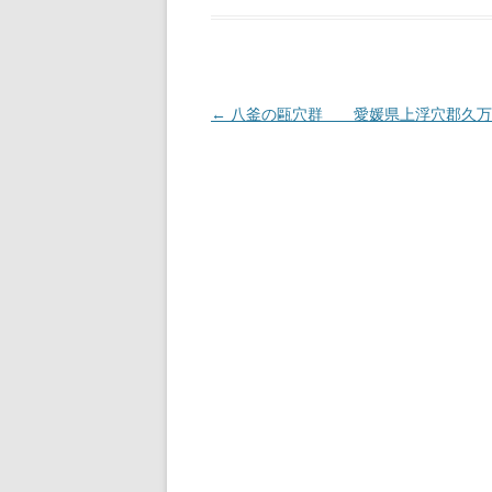
投
←
八釜の甌穴群 愛媛県上浮穴郡久万
稿
ナ
ビ
ゲ
ー
シ
ョ
ン