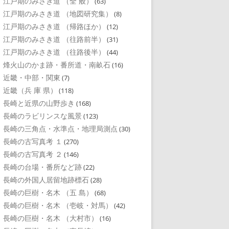
江戸期のみさき道 （全 般）
(63)
江戸期のみさき道 （地図研究集）
(8)
江戸期のみさき道 （帰路ほか）
(12)
江戸期のみさき道 （往路前半）
(31)
江戸期のみさき道 （往路後半）
(44)
烽火山のかま跡・番所道・南畝石
(16)
近畿・中部・関東
(7)
近畿（兵 庫 県）
(118)
長崎と近県の山野歩き
(168)
長崎のラビリンスな風景
(123)
長崎の三角点・水準点・地理局測点
(30)
長崎の古写真考 １
(270)
長崎の古写真考 ２
(146)
長崎の台場・番所など跡
(22)
長崎の外国人居留地跡標石
(28)
長崎の巨樹・名木 （五 島）
(68)
長崎の巨樹・名木 （壱岐・対馬）
(42)
長崎の巨樹・名木 （大村市）
(16)