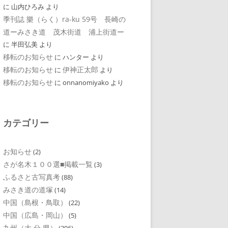
に
山内ひろみ
より
季刊誌 樂（らく）ra-ku 59号 長崎の
道ーみさき道 茂木街道 浦上街道ー
に
半田弘美
より
移転のお知らせ
に
ハンター
より
移転のお知らせ
伊神正太郎
に
より
移転のお知らせ
に
onnanomiyako
より
カテゴリー
お知らせ
(2)
さが名木１００選■掲載一覧
(3)
ふるさと古写真考
(88)
みさき道の道塚
(14)
中国（島根・鳥取）
(22)
中国（広島・岡山）
(5)
九州（大 分 県）