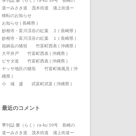
季刊誌 樂（らく）ra-ku 59号 長崎の
道ーみさき道 茂木街道 浦上街道ー
移転のお知らせ
お知らせ ( 長崎県 )
妙相寺・富川渓谷の紅葉 ２ ( 長崎県 )
妙相寺・富川渓谷の紅葉 １ ( 長崎県 )
祖納岳の猪垣 竹富町西表 ( 沖縄県 )
大平井戸 竹富町西表 ( 沖縄県 )
ピサダ道 竹富町西表 ( 沖縄県 )
ヤッサ地区の猪垣 竹富町南風見 ( 沖
縄県 )
小 城 盛 武富町武富 ( 沖縄県 )
最近のコメント
季刊誌 樂（らく）ra-ku 59号 長崎の
道ーみさき道 茂木街道 浦上街道ー