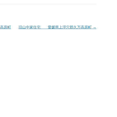
高原町
旧山中家住宅 愛媛県上浮穴郡久万高原町
→